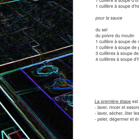
1 cuillère à soupe d'o
1 cuillère à soupe d'
pour la sauce
Tatin de tomates cerises à la
Pizza au speck et au
du sel
camembert
tapenade
du poivre du moulin
1 cuillère à soupe de
1 cuillère à soupe de
3 cuillères à soupe d
4 cuillères à soupe d'h
La première étape
est 
- laver, rincer et essor
Brownie au chocolat recouvert
- laver, sécher, ôter l
de marshmallows fondus
Tapenade verte aux ama
- peler, dégermer et ém