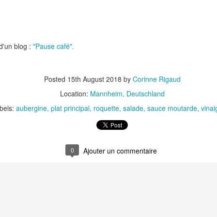
Nouilles chinoises 
Moelleux au chocolat au lait
mariné et au br
 d'un blog :
"Pause café".
Posted
15th August 2018
by
Corinne Rigaud
Location:
Mannheim, Deutschland
bels:
aubergine
plat principal
roquette
salade
sauce moutarde
vinai
Pizza au jambon Serrano et
Pancakes aux flo
®
aux câpres
d'avoine
0