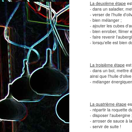
La deuxième étape
est
- dans un saladier, met
- verser de l'huile d'oli
- bien mélanger ;
- ajouter les cubes d'a
- bien enrober, filmer 
- faire revenir l'auber
- lorsqu'elle est bien d
Salade de lentilles au céleri
Salade de radis, à l’orange e
branche et à la carotte
à la coriandre
La troisième étape
est 
- dans un bol, mettre 
ainsi que l'huile d'olive
- mélanger énergique
La quatrième étape
es
- répartir la roquette d
- disposer l'aubergine 
- arroser de sauce à l
- servir de suite !
Toast au chèvre, au miel 