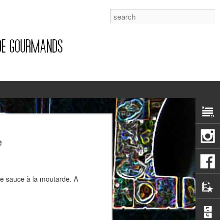
1
e
ne sauce à la moutarde. A
Pizza à la pancetta et à la