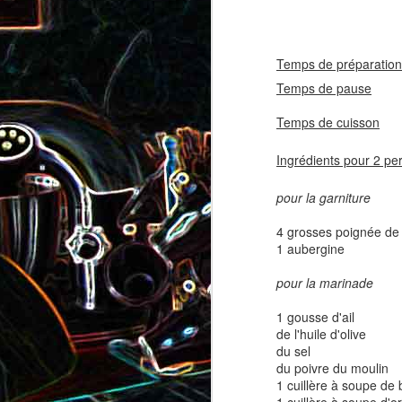
coppa
coppa
1
Temps de préparation
Temps de pause
30 
Temps de cuisson
10
Ingrédients pour 2 pe
pour la garniture
4 grosses poignée de
Salade d'avocat, au
Cake à la rhubarbe
1 aubergine
concombre et au crab
pour la marinade
2
1 gousse d'ail
de l'huile d'olive
du sel
du poivre du moulin
1 cuillère à soupe de 