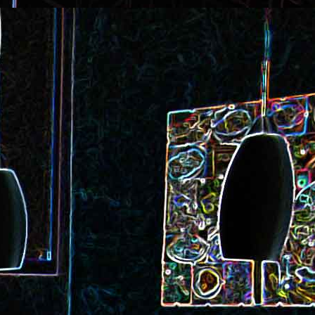
ec et aux
Cookie géant aux pépites de
chocolat et au miel