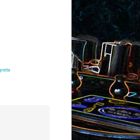
au saumon
et aux olives
ocoli
grette
Quiche sans pâte au chorizo
cons
et aux pommes de terre