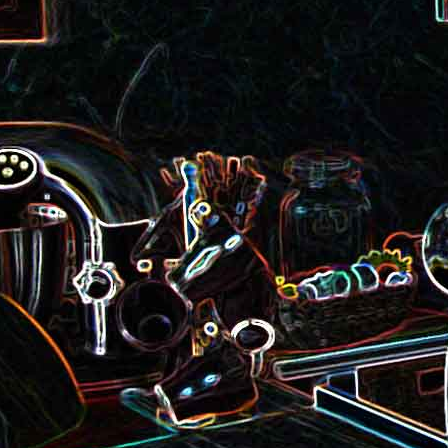
roquette et aux graines de
Smoothie aux kiwis et à l
courge
mangue
Colombo de crevettes au l
Tarte à la pralinoise et aux
de coco
noisettes
2