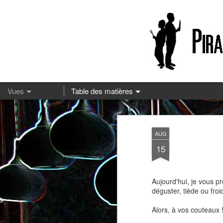
13
AUG
15
Aujourd'hui, je vous 
déguster, tiède ou froid
Alors, à vos couteaux !
Pizza à la mozzarella et à la
Embeurrée de chou à la