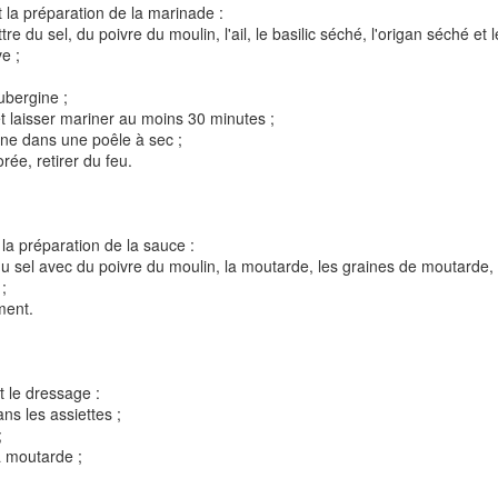
 la préparation de la marinade :
tre du sel, du poivre du moulin, l'ail, le basilic séché, l'origan séché e
ve ;
ubergine ;
et laisser mariner au moins 30 minutes ;
gine dans une poêle à sec ;
orée, retirer du feu.
t
Gnocchi sauté au p
Bolognaise de lentilles et de
et à la coriandr
légumes
la préparation de la sauce :
du sel avec du poivre du moulin, la moutarde, les graines de moutarde, 
 ;
ment.
t le dressage :
ans les assiettes ;
;
a moutarde ;
et