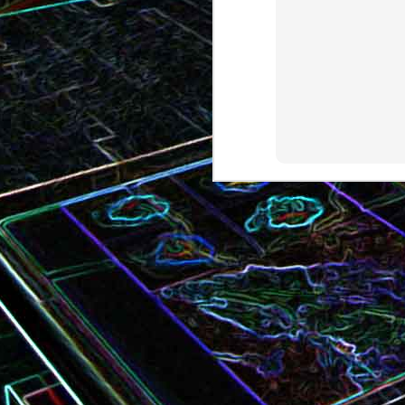
Bundt cake au chocola
Curry de brocoli et de carottes
praliné
Croque-monsieur à la viande
Croque-madame aux
des grisons, au Comté et aux
épinards et au gingembre
noix