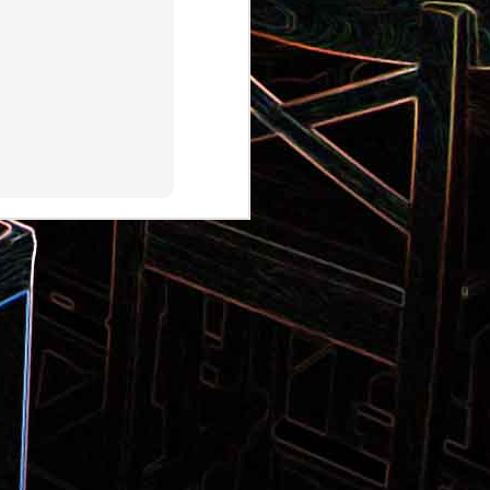
Pizza aux pommes de terre et
 la poêle
aux tomates séchées
2
Salade de thon aux câpres et
 et de
aux deux olives