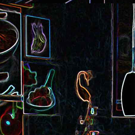
Cake au saucisson s
ux
Crème de poivron aux noix
noix