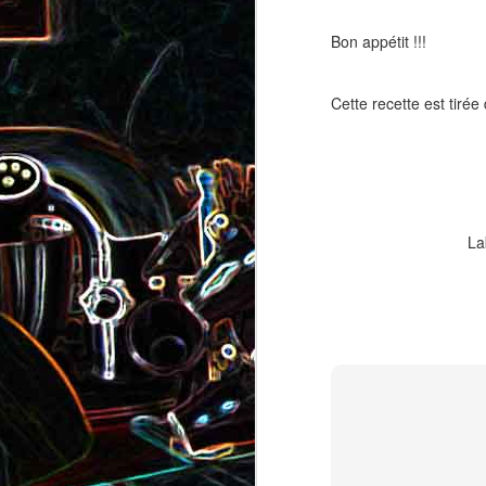
Pizza au camembert, au sirop
aux amandes
d'érable et aux noix
Bon appétit !!!
2
Cette recette est tirée
La
Salade de vermicelles de riz,
aux crevettes et au
Minis brownies aux Oreo
pamplemousse