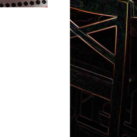
Gnocchi au pesto de
 et aux
pistaches
rt, au
Panna cotta au coulis de kiwi
x olives