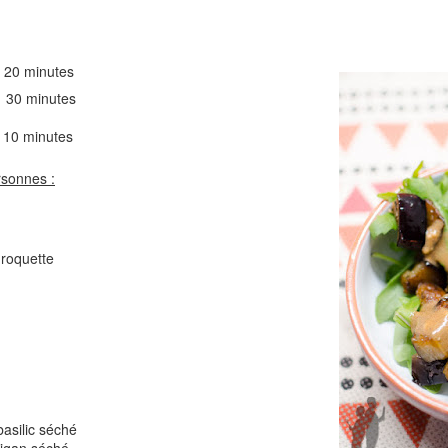
Comté
Crinkles au cit
20 minutes
minutes
 minutes
rsonnes :
Cake au chèvre et 
 roquette
Chou rouge en salade
serrano
e
basilic séché