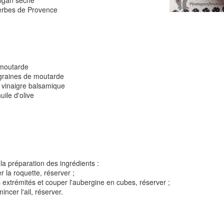
rigan séché
herbes de Provence
Tarte à la rhubarbe
Panna cotta au citron
noisettes
 moutarde
 graines de moutarde
4
e vinaigre balsamique
uile d'olive
la préparation des ingrédients :
er la roquette, réserver ;
Pizza au camembe
es extrémités et couper l'aubergine en cubes, réserver ;
Quiche aux 3 fromages
ndes
jambon blanc et au
incer l'ail, réserver.
2