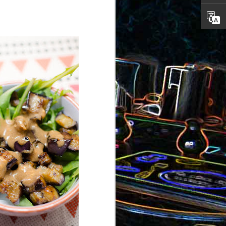
ron
roquette
au jambon
Canistrelli aux amandes et
aux noisettes