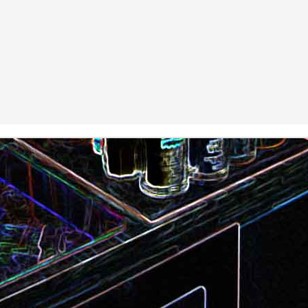
Camembert fondant au sirop
t
Chou pointu sauté à
d'érable
Curry de pois chiches
Smoothie à l'orange et à la
carottes
mangue