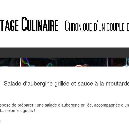
2
2
Salade d'aubergine grillée et sauce à la moutard
propose de préparer : une salade d'aubergine grillée, accompagnée d'u
... selon les goûts !
!!
Quiche à l'ail des ours et au