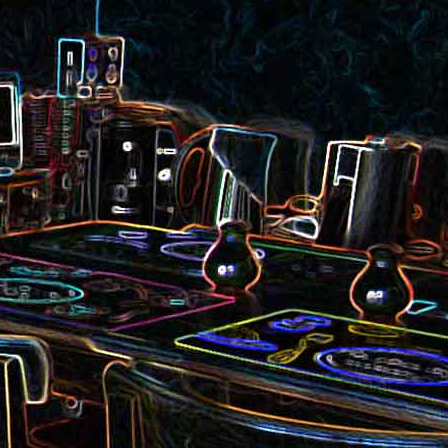
et aux
Noix de cajou caramélisées
au sésame
les au
Quesadillas à la mexicaine
riandre