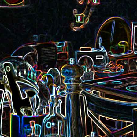
Pizza aux rillettes 
a
Gâteau au chocolat et au
olives
yaourt
ait
Tarte aux pommes, au miel et
Choux de Bruxel
chorizo et à la co
aux amandes