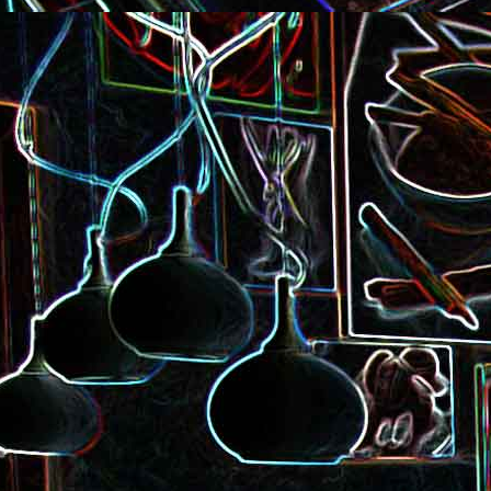
Pizza à la choucroute, a
lardons et au cumin
Tarte amandine
Baguette à la raclette, à la