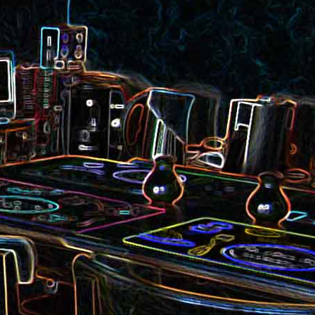
et aux
Noix de cajou caramélisées
au sésame
les au
Quesadillas à la mexicaine
riandre