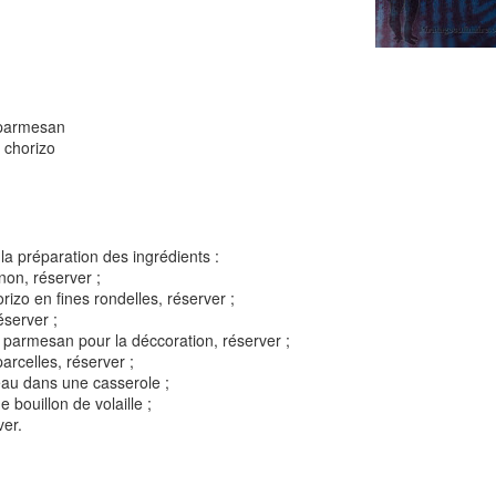
Tarte à la rhubarbe
Panna cotta au citron
noisettes
 parmesan
 chorizo
4
la préparation des ingrédients :
gnon, réserver ;
orizo en fines rondelles, réserver ;
éserver ;
 parmesan pour la déccoration, réserver ;
arcelles, réserver ;
 d'eau dans une casserole ;
Pizza au camembe
 bouillon de volaille ;
Quiche aux 3 fromages
ndes
jambon blanc et au
ver.
2