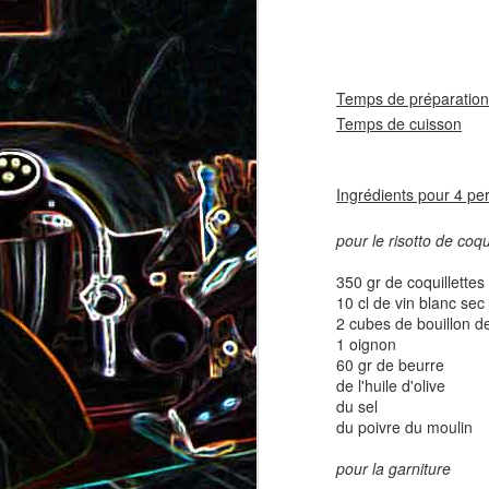
coppa
coppa
1
Temps de préparation
Temps de cuisson
20
Ingrédients pour 4 pe
pour le risotto de coqu
350 gr de coquillettes
Salade d'avocat, au
Cake à la rhubarbe
10 cl de vin blanc sec
concombre et au crab
2 cubes de bouillon de
1 oignon
2
60 gr de beurre
de l'huile d'olive
du sel
du poivre du moulin
pour la garniture