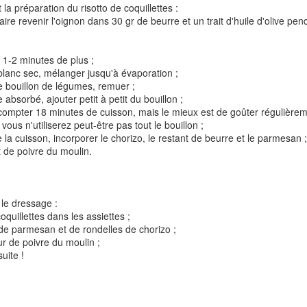
 la préparation du risotto de coquillettes :
ire revenir l'oignon dans 30 gr de beurre et un trait d'huile d'olive pen
n 1-2 minutes de plus ;
 blanc sec, mélanger jusqu'à évaporation ;
e bouillon de légumes, remuer ;
de absorbé, ajouter petit à petit du bouillon ;
 compter 18 minutes de cuisson, mais le mieux est de goûter régulièreme
t
Gnocchi sauté au p
vous n'utiliserez peut-être pas tout le bouillon ;
Bolognaise de lentilles et de
et à la coriandr
e la cuisson, incorporer le chorizo, le restant de beurre et le parmesan ;
légumes
t de poivre du moulin.
 le dressage :
 coquillettes dans les assiettes ;
de parmesan et de rondelles de chorizo ;
ur de poivre du moulin ;
suite !
et