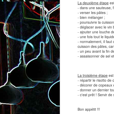
La deuxième étape
est
- dans une sauteuse, fa
- verser les pâtes ;
- bien mélanger ;
- poursuivre la cuisso
- déglacer avec le vin
- ajouter une louche d
- une fois tout le liqui
- normalement, il faut
Salade de lentilles au céleri
Salade de radis, à l’orange e
cuisson des pâtes, car 
branche et à la carotte
à la coriandre
- un peu avant la fin d
- assaisonner de sel e
La troisième étape
est
- répartir le risotto de
- décorer de copeaux 
- donner un dernier to
- c'est prêt ! Servir de 
Bon appétit !!!
Toast au chèvre, au miel 