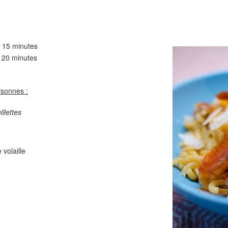
Comté
Crinkles au cit
15 minutes
 minutes
rsonnes :
illettes
Cake au chèvre et 
Chou rouge en salade
serrano
e
 volaille