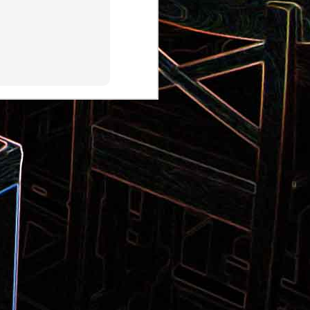
Pizza aux pommes de terre et
 la poêle
aux tomates séchées
2
Salade de thon aux câpres et
 et de
aux deux olives