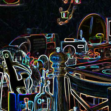
Pizza aux rillettes 
a
Gâteau au chocolat et au
olives
yaourt
ait
Tarte aux pommes, au miel et
Choux de Bruxel
chorizo et à la co
aux amandes