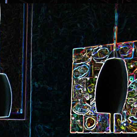
ec et aux
Cookie géant aux pépites de
chocolat et au miel