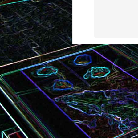
Bundt cake au chocola
Curry de brocoli et de carottes
praliné
Croque-monsieur à la viande
Croque-madame aux
des grisons, au Comté et aux
épinards et au gingembre
noix