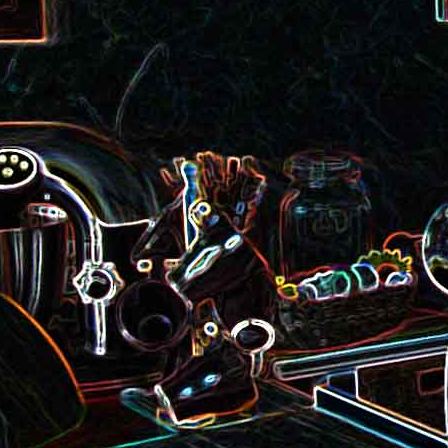
roquette et aux graines de
Smoothie aux kiwis et à l
courge
mangue
Colombo de crevettes au l
Tarte à la pralinoise et aux
de coco
noisettes
2