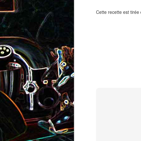
Pizza au camembert, au sirop
aux amandes
d'érable et aux noix
Cette recette est tirée
2
Salade de vermicelles de riz,
aux crevettes et au
Minis brownies aux Oreo
pamplemousse