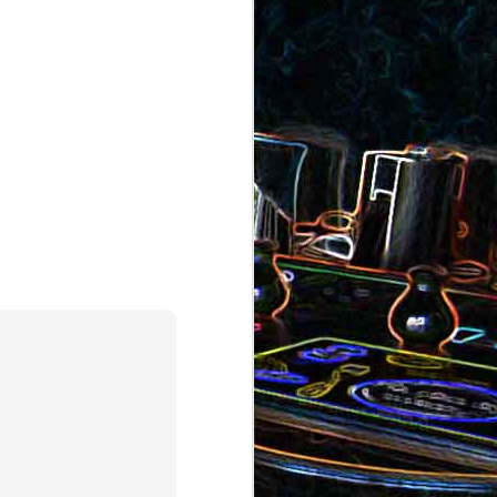
au saumon
et aux olives
ocoli
Quiche sans pâte au chorizo
cons
et aux pommes de terre