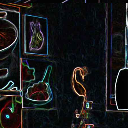
Cake au saucisson s
ux
Crème de poivron aux noix
noix