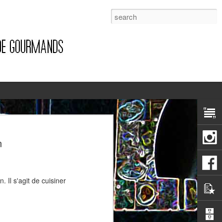
1
n
 Il s'agit de cuisiner
Pizza à la pancetta et à la