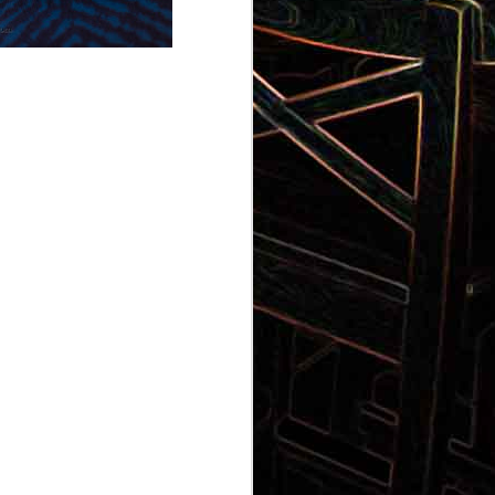
Gnocchi au pesto de
 et aux
pistaches
rt, au
Panna cotta au coulis de kiwi
x olives