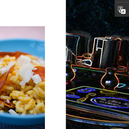
ron
roquette
au jambon
Canistrelli aux amandes et
aux noisettes