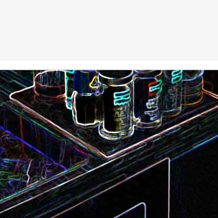
Camembert fondant au sirop
t
Chou pointu sauté à
d'érable
Curry de pois chiches
Smoothie à l'orange et à la
carottes
mangue