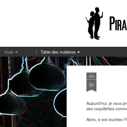
13
JUL
31
Aujourd'hui, je vous pr
des coquillettes comme
Alors, à vos louches !!!
Pizza à la mozzarella et à la
Embeurrée de chou à la