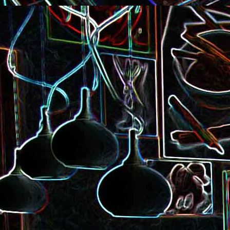
Pizza à la choucroute, a
lardons et au cumin
Tarte amandine
Baguette à la raclette, à la