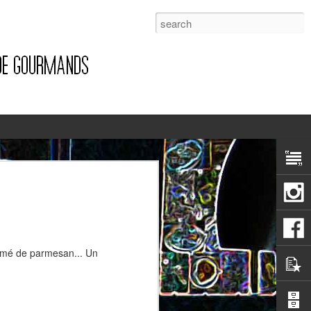
1
semé de parmesan... Un
Pizza à la pancetta et à la