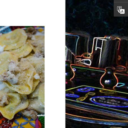
ron
roquette
au jambon
Canistrelli aux amandes et
aux noisettes