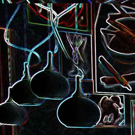
Pizza à la choucroute, a
lardons et au cumin
Tarte amandine
Baguette à la raclette, à la