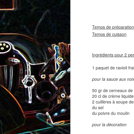
coppa
coppa
1
Temps de préparation
Temps de cuisson
12
Ingrédients pour 2 pe
1 paquet de ravioli fra
Salade d'avocat, au
pour la sauce aux noi
Cake à la rhubarbe
concombre et au crab
50 gr de cerneaux de 
20 cl de crème liquide
2
2 cuillères à soupe d
du sel
du poivre du moulin
pour la décoration