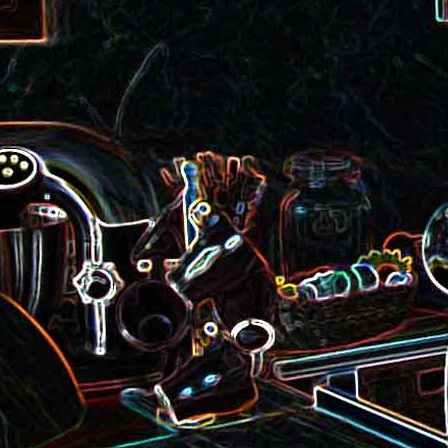
roquette et aux graines de
Smoothie aux kiwis et à l
courge
mangue
Colombo de crevettes au l
Tarte à la pralinoise et aux
de coco
noisettes
2