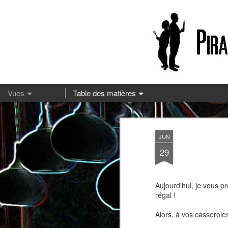
13
JUN
29
Aujourd'hui, je vous p
régal !
Alors, à vos casseroles
Pizza à la mozzarella et à la
Embeurrée de chou à la