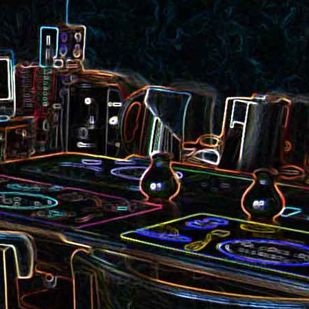
et aux
Noix de cajou caramélisées
au sésame
les au
Quesadillas à la mexicaine
riandre