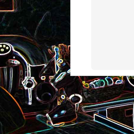
Pizza au camembert, au sirop
aux amandes
d'érable et aux noix
2
Salade de vermicelles de riz,
aux crevettes et au
Minis brownies aux Oreo
pamplemousse