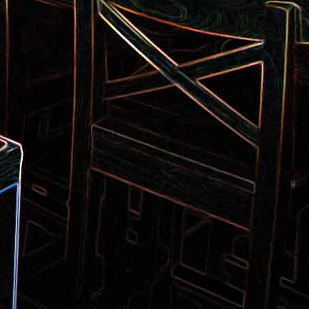
Pizza aux pommes de terre et
 la poêle
aux tomates séchées
2
Salade de thon aux câpres et
 et de
aux deux olives