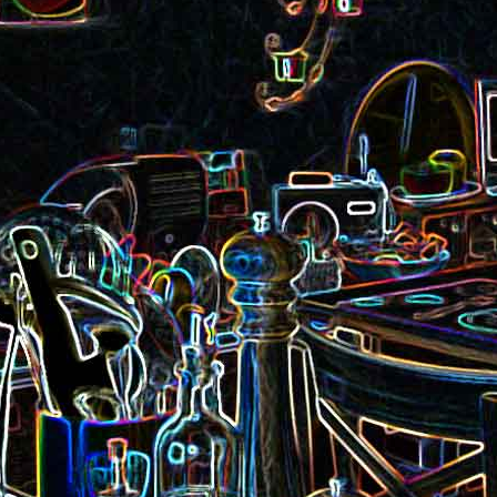
Pizza aux rillettes 
a
Gâteau au chocolat et au
olives
yaourt
ait
Tarte aux pommes, au miel et
Choux de Bruxel
chorizo et à la co
aux amandes