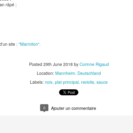
an râpé ;
d'un site :
"Marmiton".
t
Gnocchi sauté au p
Bolognaise de lentilles et de
et à la coriandr
légumes
Posted
29th June 2018
by
Corinne Rigaud
Location:
Mannheim, Deutschland
Labels:
noix
plat principal
raviolis
sauce
0
et