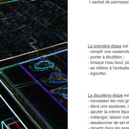
1 sachet de parmesan
Tatin de tomates cerises à la
Pizza au speck et au
camembert
tapenade
La première étape
est 
- remplir une casserole
- porter à ébullition ;
- lorsque l'eau bout, pl
- se référer à l'emball
- égoutter.
La deuxième étape
est
- concasser les noix g
Brownie au chocolat recouvert
- dans une sauteuse, me
de marshmallows fondus
Tapenade verte aux ama
- ajouter la crème liqu
- mélanger, laisser cui
- assaisonner de sel e
- répartir dans les assi