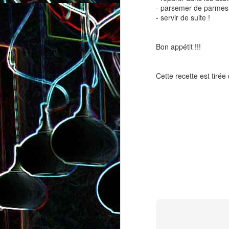
- parsemer de parmes
- servir de suite !
Bon appétit !!!
Cette recette est tirée 
Salade de lentilles au céleri
Salade de radis, à l’orange e
branche et à la carotte
à la coriandre
Toast au chèvre, au miel 