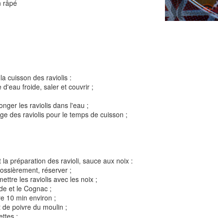
 râpé
Tarte à la rhubarbe
Panna cotta au citron
noisettes
la cuisson des raviolis :
4
 d'eau froide, saler et couvrir ;
onger les raviolis dans l'eau ;
age des raviolis pour le temps de cuisson ;
 la préparation des ravioli, sauce aux noix :
rossièrement, réserver ;
Pizza au camembe
ttre les raviolis avec les noix ;
Quiche aux 3 fromages
ndes
jambon blanc et au
ide et le Cognac ;
re 10 min environ ;
t de poivre du moulin ;
2
ettes ;