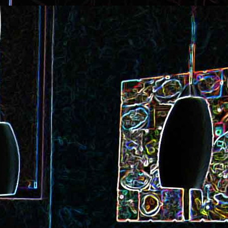
ec et aux
Cookie géant aux pépites de
chocolat et au miel