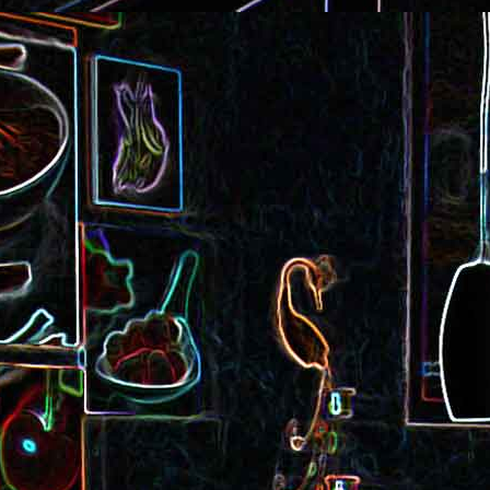
Cake au saucisson s
ux
Crème de poivron aux noix
noix