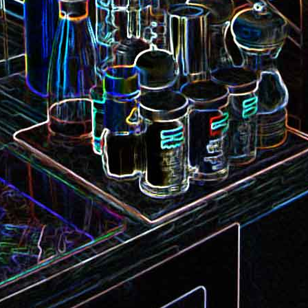
Camembert fondant au sirop
t
Chou pointu sauté à
d'érable
Curry de pois chiches
Smoothie à l'orange et à la
carottes
mangue