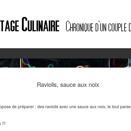
2
2
Raviolis, sauce aux noix
ropose de préparer : des raviolis avec une sauce aux noix, le tout par
 !!!
Quiche à l'ail des ours et au