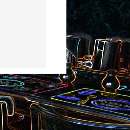
au saumon
et aux olives
ocoli
Quiche sans pâte au chorizo
cons
et aux pommes de terre