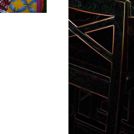
Gnocchi au pesto de
 et aux
pistaches
rt, au
Panna cotta au coulis de kiwi
x olives