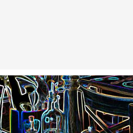
Nouilles chinoises 
Moelleux au chocolat au lait
mariné et au br
Pizza au jambon Serrano et
Pancakes aux flo
®
aux câpres
d'avoine