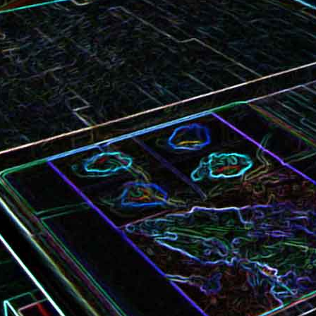
Bundt cake au chocola
Curry de brocoli et de carottes
praliné
Croque-monsieur à la viande
Croque-madame aux
des grisons, au Comté et aux
épinards et au gingembre
noix