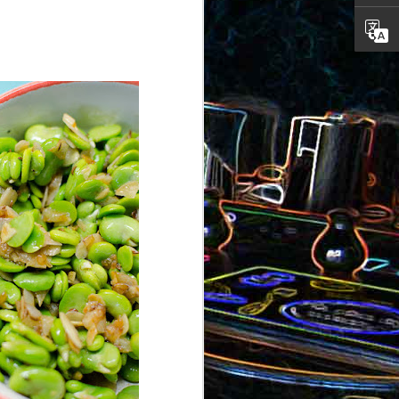
ron
roquette
au jambon
Canistrelli aux amandes et
aux noisettes