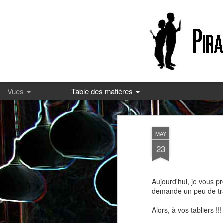
13
MAY
23
Aujourd'hui, je vous p
demande un peu de tra
Alors, à vos tabliers !!!
Pizza à la mozzarella et à la
Embeurrée de chou à la