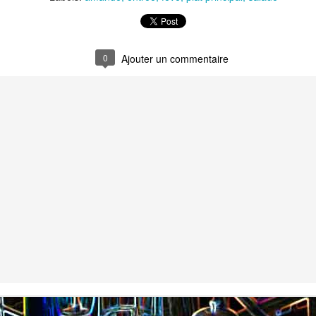
Nouilles chinoises 
Moelleux au chocolat au lait
mariné et au br
0
Pizza au jambon Serrano et
Pancakes aux flo
®
aux câpres
d'avoine