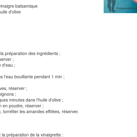
 vinaigre balsamique
uile d'olive
Tarte à la rhubarbe
Panna cotta au citron
noisettes
4
la préparation des ingrédients :
server ;
e d'eau ;
s l'eau bouillante pendant 1 min ;
ves, réserver ;
oignons ;
ques minutes dans l'huile d'olive ;
 en poudre, réserver ;
Pizza au camembe
 torréfier les amandes effilées, réserver.
Quiche aux 3 fromages
ndes
jambon blanc et au
2
 la préparation de la vinaigrette :