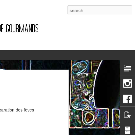
1
paration des fèves
Pizza à la pancetta et à la