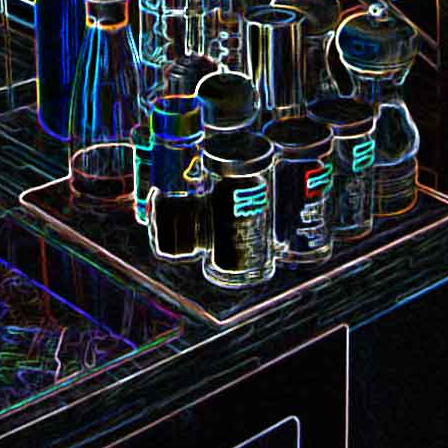
Camembert fondant au sirop
t
Chou pointu sauté à
d'érable
Curry de pois chiches
Smoothie à l'orange et à la
carottes
mangue