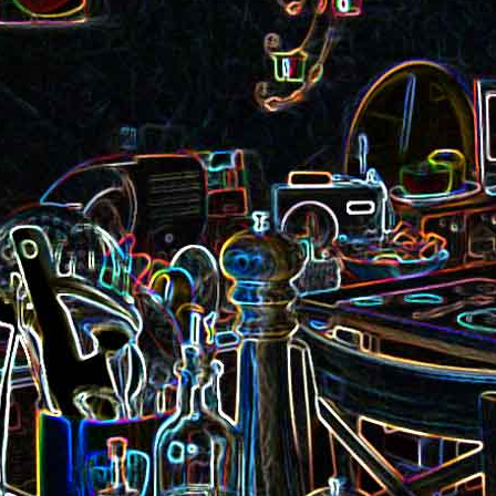
Pizza aux rillettes 
a
Gâteau au chocolat et au
olives
yaourt
ait
Tarte aux pommes, au miel et
Choux de Bruxel
chorizo et à la co
aux amandes