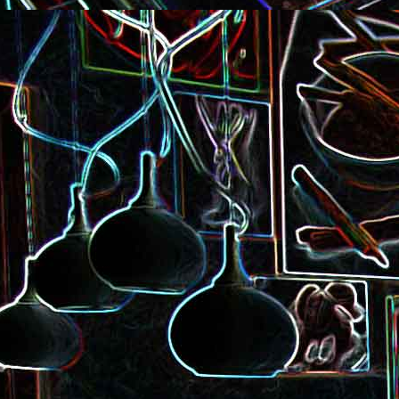
Pizza à la choucroute, a
lardons et au cumin
Tarte amandine
Baguette à la raclette, à la