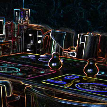
et aux
Noix de cajou caramélisées
au sésame
les au
Quesadillas à la mexicaine
riandre