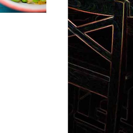
Gnocchi au pesto de
 et aux
pistaches
rt, au
Panna cotta au coulis de kiwi
x olives