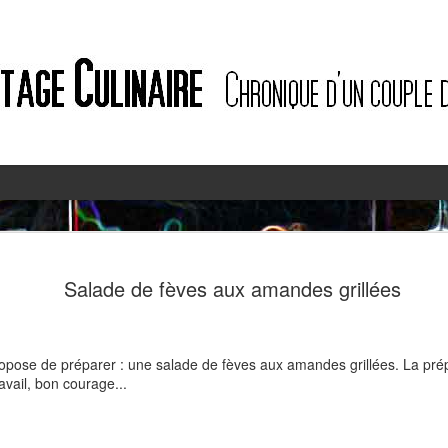
2
2
Salade de fèves aux amandes grillées
ropose de préparer : une salade de fèves aux amandes grillées. La pré
vail, bon courage...
Quiche à l'ail des ours et au