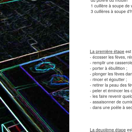
du poivre du moulin
1 cuillère à soupe de
3 cuillères à soupe d'h
Tatin de tomates cerises à la
Pizza au speck et au
camembert
tapenade
La première étape
est 
- écosser les fèves, ré
- remplir une casserol
- porter à ébullition ;
- plonger les fèves dan
- rincer et égoutter ;
- retirer la peau des fè
- peler et émincer les 
- les faire revenir quel
- assaisonner de cumin
Brownie au chocolat recouvert
- dans une poêle à sec,
de marshmallows fondus
Tapenade verte aux ama
La deuxième étape
est