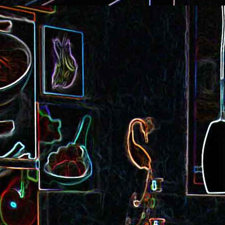
Cake au saucisson s
ux
Crème de poivron aux noix
noix