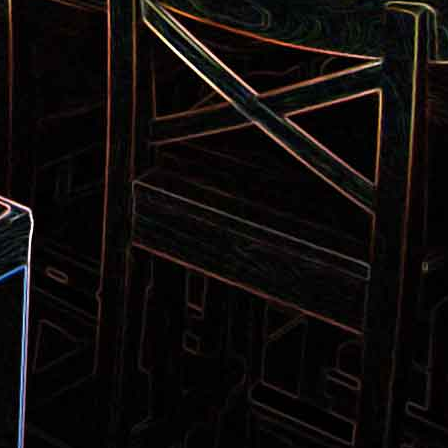
Pizza aux pommes de terre et
 la poêle
aux tomates séchées
2
Salade de thon aux câpres et
 et de
aux deux olives