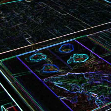
Bundt cake au chocola
Curry de brocoli et de carottes
praliné
Croque-monsieur à la viande
Croque-madame aux
des grisons, au Comté et aux
épinards et au gingembre
noix