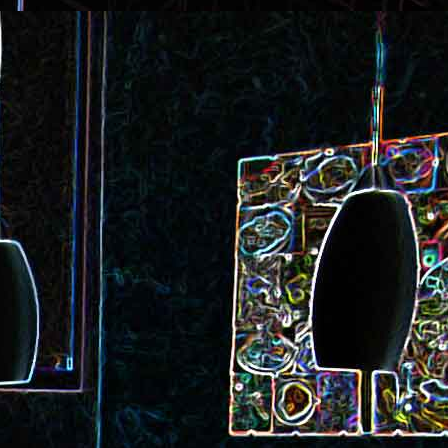
ec et aux
Cookie géant aux pépites de
chocolat et au miel