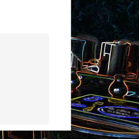
au saumon
et aux olives
ocoli
Quiche sans pâte au chorizo
cons
et aux pommes de terre