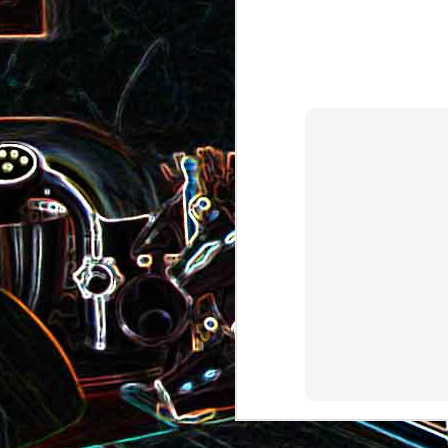
Pizza au camembert, au sirop
aux amandes
d'érable et aux noix
2
Salade de vermicelles de riz,
aux crevettes et au
Minis brownies aux Oreo
pamplemousse