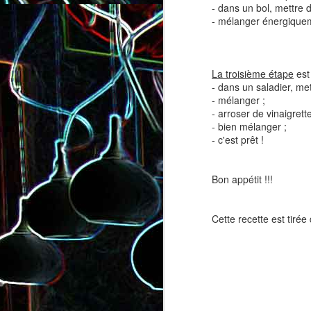
- dans un bol, mettre d
- mélanger énergique
La troisième étape
est 
- dans un saladier, me
- mélanger ;
- arroser de vinaigrette
Salade de lentilles au céleri
Salade de radis, à l’orange e
- bien mélanger ;
branche et à la carotte
à la coriandre
- c'est prêt !
Bon appétit !!!
Cette recette est tirée 
Toast au chèvre, au miel 