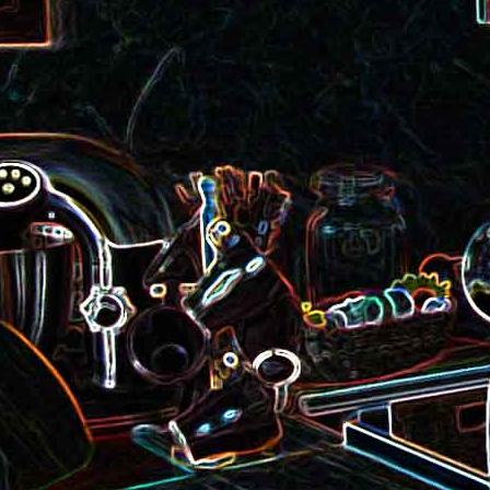
roquette et aux graines de
Smoothie aux kiwis et à l
courge
mangue
Colombo de crevettes au l
Tarte à la pralinoise et aux
de coco
noisettes
2