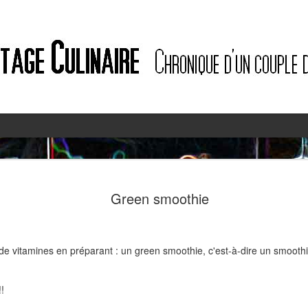
2
2
Green smoothie
ein de vitamines en préparant : un green smoothie, c'est-à-dire un smoot
!!
Quiche à l'ail des ours et au