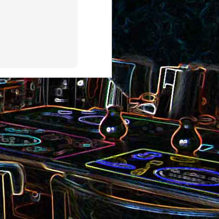
au saumon
et aux olives
ocoli
Quiche sans pâte au chorizo
cons
et aux pommes de terre