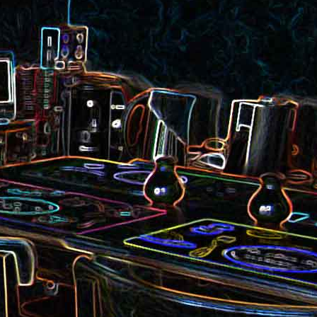
et aux
Noix de cajou caramélisées
au sésame
les au
Quesadillas à la mexicaine
riandre