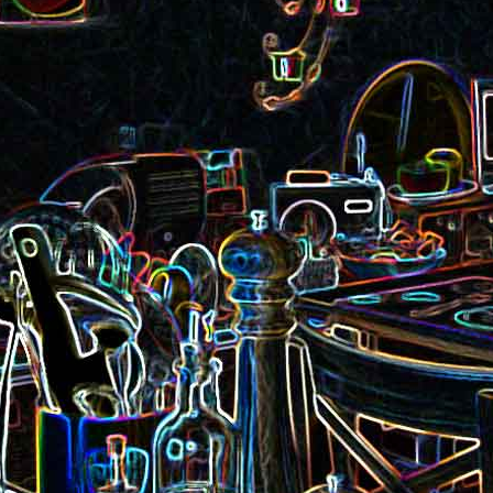
Pizza aux rillettes 
a
Gâteau au chocolat et au
olives
yaourt
ait
Tarte aux pommes, au miel et
Choux de Bruxel
chorizo et à la co
aux amandes