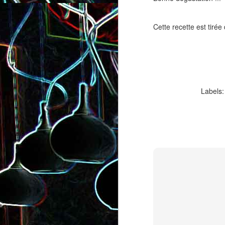
Cette recette est tirée 
Salade de lentilles au céleri
Salade de radis, à l’orange e
Labels
branche et à la carotte
à la coriandre
Toast au chèvre, au miel 