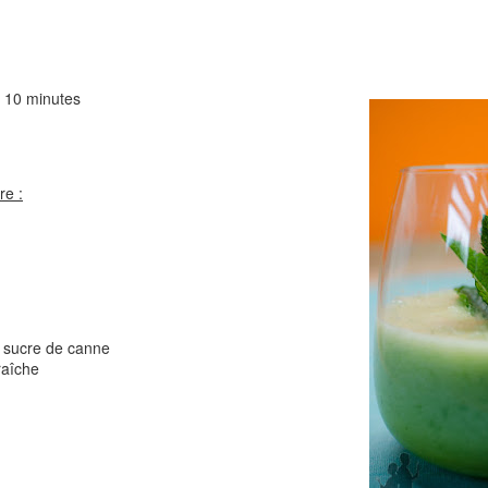
Comté
Crinkles au cit
10 minutes
re :
Cake au chèvre et 
Chou rouge en salade
serrano
e
e sucre de canne
raîche