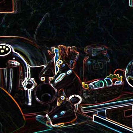
roquette et aux graines de
Smoothie aux kiwis et à l
courge
mangue
Colombo de crevettes au l
Tarte à la pralinoise et aux
de coco
noisettes
2