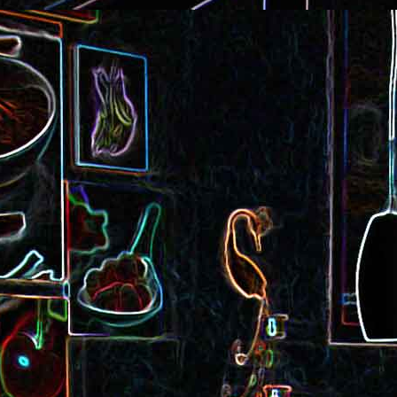
Cake au saucisson s
ux
Crème de poivron aux noix
noix