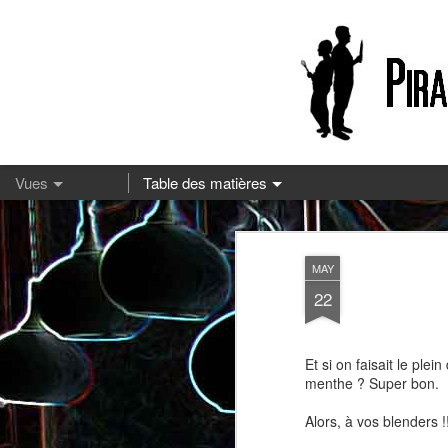
13
MAY
22
Et si on faisait le pl
menthe ? Super bon.
Alors, à vos blenders !
Pizza à la mozzarella et à la
Embeurrée de chou à la