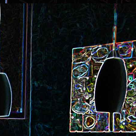
ec et aux
Cookie géant aux pépites de
chocolat et au miel