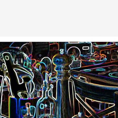
Nouilles chinoises 
Moelleux au chocolat au lait
mariné et au br
Pizza au jambon Serrano et
Pancakes aux flo
®
aux câpres
d'avoine