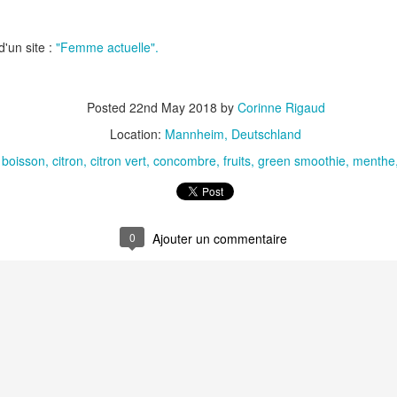
d'un site :
"Femme actuelle".
Posted
22nd May 2018
by
Corinne Rigaud
Location:
Mannheim, Deutschland
t
Gnocchi sauté au p
:
boisson
citron
citron vert
concombre
fruits
green smoothie
menthe
Bolognaise de lentilles et de
et à la coriandr
légumes
0
et