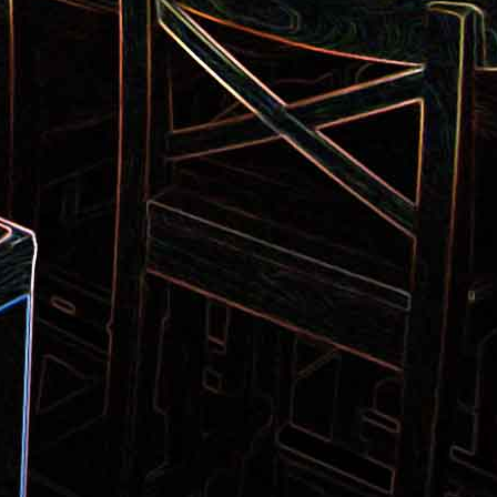
Pizza aux pommes de terre et
 la poêle
aux tomates séchées
2
Salade de thon aux câpres et
 et de
aux deux olives