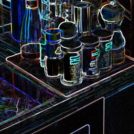
Camembert fondant au sirop
t
Chou pointu sauté à
d'érable
Curry de pois chiches
Smoothie à l'orange et à la
carottes
mangue