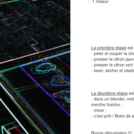
1 mixeur
Tatin de tomates cerises à la
Pizza au speck et au
camembert
tapenade
La première étape
est 
- peler et couper la c
- presser le citron jaun
- presser le citron vert
- laver, sécher et cisel
La deuxième étape
est
- dans un blender, mett
menthe fraîche ;
Brownie au chocolat recouvert
- mixer ;
de marshmallows fondus
Tapenade verte aux ama
- c'est prêt ! Boire de s
Bonne dégustation !!!