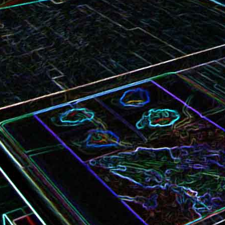
Bundt cake au chocola
Curry de brocoli et de carottes
praliné
Croque-monsieur à la viande
Croque-madame aux
des grisons, au Comté et aux
épinards et au gingembre
noix