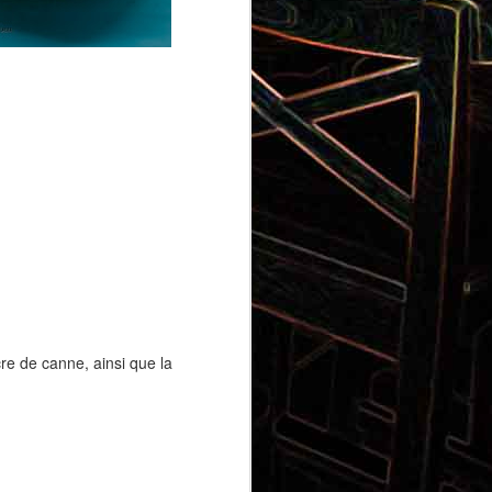
Gnocchi au pesto de
 et aux
pistaches
cre de canne, ainsi que la
rt, au
Panna cotta au coulis de kiwi
x olives