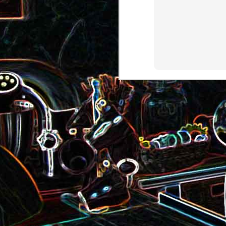
Pizza au camembert, au sirop
aux amandes
d'érable et aux noix
2
Salade de vermicelles de riz,
aux crevettes et au
Minis brownies aux Oreo
pamplemousse