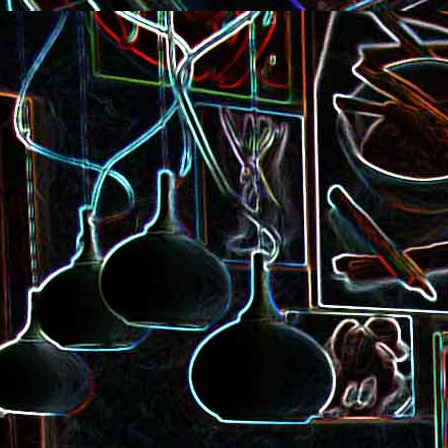
Pizza à la choucroute, a
lardons et au cumin
Tarte amandine
Baguette à la raclette, à la