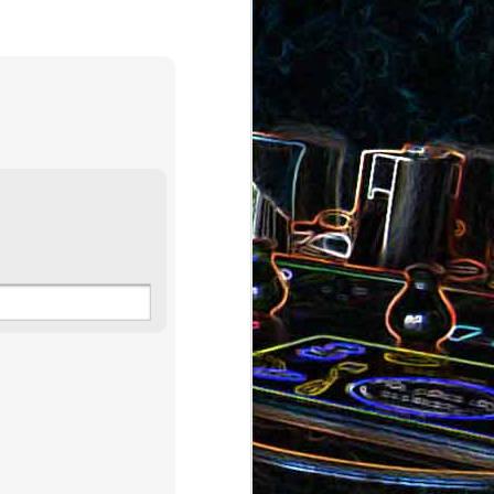
au saumon
et aux olives
ocoli
Quiche sans pâte au chorizo
cons
et aux pommes de terre