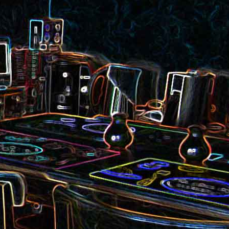
et aux
Noix de cajou caramélisées
au sésame
les au
Quesadillas à la mexicaine
riandre