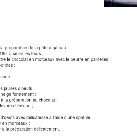
Tarte à la rhubarbe
Panna cotta au citron
noisettes
la préparation de la pâte à gâteau :
4
 180°C selon les fours ;
ttre le chocolat en morceaux avec le beurre en parcelles ;
o-ondes ;
onade ;
es jaunes d'oeufs ;
n neige fermement ;
 à la préparation au chocolat ;
a levure chimique ;
Pizza au camembe
Quiche aux 3 fromages
ndes
jambon blanc et au
 d'oeufs avec délicatesse à l'aide d'une spatule ;
® en morceaux ;
® à la préparation délicatement.
2