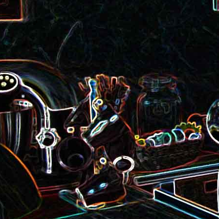
roquette et aux graines de
Smoothie aux kiwis et à l
courge
mangue
Colombo de crevettes au l
Tarte à la pralinoise et aux
de coco
noisettes
2