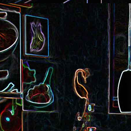
Cake au saucisson s
ux
Crème de poivron aux noix
noix