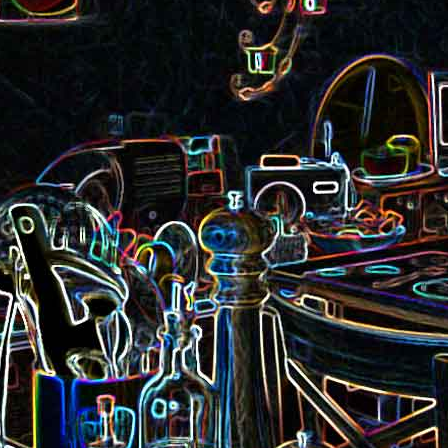
Pizza aux rillettes 
a
Gâteau au chocolat et au
olives
yaourt
ait
Tarte aux pommes, au miel et
Choux de Bruxel
chorizo et à la co
aux amandes