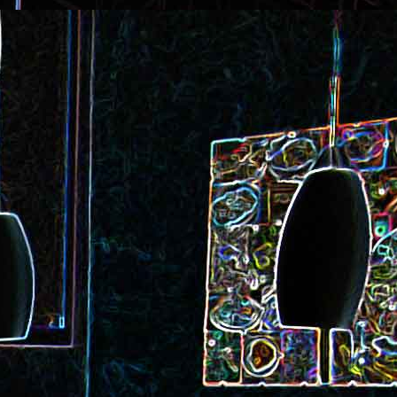
ec et aux
Cookie géant aux pépites de
chocolat et au miel