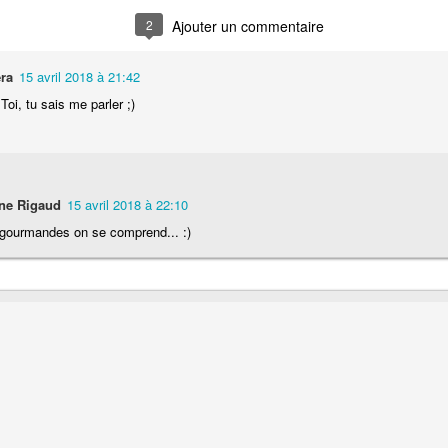
Nouilles chinoises 
2
Moelleux au chocolat au lait
mariné et au br
ra
15 avril 2018 à 21:42
Toi, tu sais me parler ;)
ne Rigaud
15 avril 2018 à 22:10
 gourmandes on se comprend... :)
Pizza au jambon Serrano et
Pancakes aux flo
®
aux câpres
d'avoine