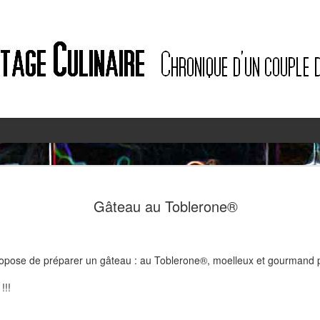
2
2
Gâteau au Toblerone®
ropose de préparer un gâteau : au Toblerone®, moelleux et gourmand po
!!!
Quiche à l'ail des ours et au