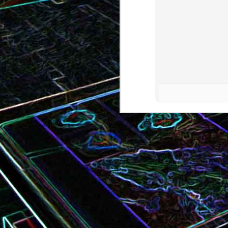
Bundt cake au chocola
Curry de brocoli et de carottes
praliné
Croque-monsieur à la viande
Croque-madame aux
des grisons, au Comté et aux
épinards et au gingembre
noix