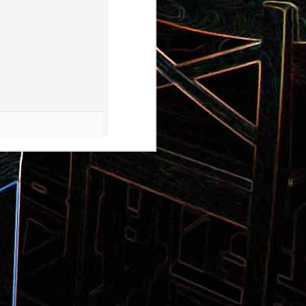
Pizza aux pommes de terre et
 la poêle
aux tomates séchées
2
Salade de thon aux câpres et
 et de
aux deux olives