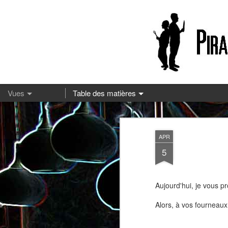
13
APR
5
Aujourd'hui, je vous p
Alors, à vos fourneaux 
Pizza à la mozzarella et à la
Embeurrée de chou à la