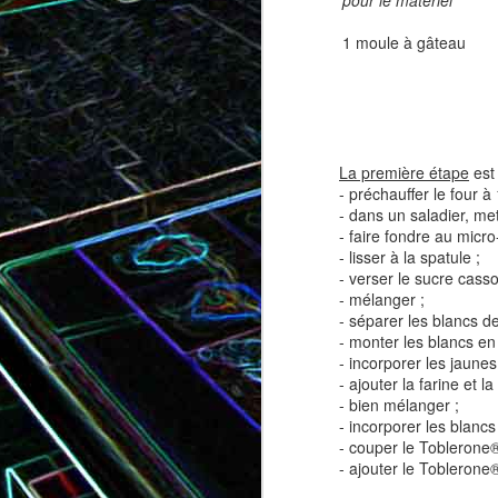
pour le matériel
1 moule à gâteau
Tatin de tomates cerises à la
Pizza au speck et au
camembert
tapenade
La première étape
est 
- préchauffer le four à
- dans un saladier, me
- faire fondre au micr
- lisser à la spatule ;
- verser le sucre cass
- mélanger ;
- séparer les blancs d
- monter les blancs e
- incorporer les jaunes
- ajouter la farine et l
Brownie au chocolat recouvert
- bien mélanger ;
de marshmallows fondus
Tapenade verte aux ama
- incorporer les blancs
- couper le Toblerone
- ajouter le Toblerone