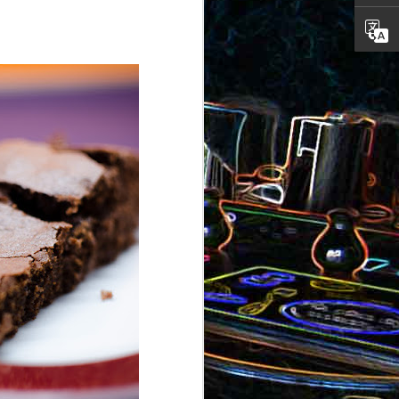
ron
roquette
au jambon
Canistrelli aux amandes et
aux noisettes