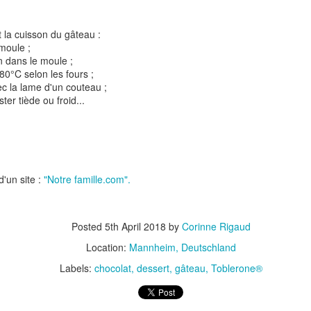
 la cuisson du gâteau :
 moule ;
on dans le moule ;
80°C selon les fours ;
vec la lame d'un couteau ;
ster tiède ou froid...
t
Gnocchi sauté au p
Bolognaise de lentilles et de
et à la coriandr
légumes
d'un site :
"Notre famille.com".
Posted
5th April 2018
by
Corinne Rigaud
Location:
Mannheim, Deutschland
Labels:
chocolat
dessert
gâteau
Toblerone®
et