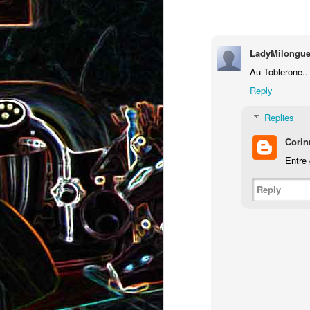
Pizza au camembert, au sirop
aux amandes
d'érable et aux noix
LadyMilongue
2
Au Toblerone.. 
Reply
Replies
Corin
Entre
Salade de vermicelles de riz,
Reply
aux crevettes et au
Minis brownies aux Oreo
pamplemousse