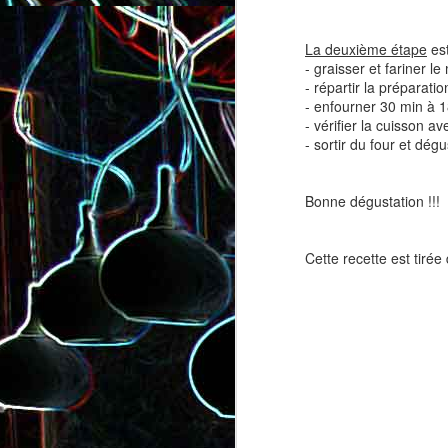
La deuxième étape
est
- graisser et fariner le
- répartir la préparati
- enfourner 30 min à 1
- vérifier la cuisson a
- sortir du four et dégu
Salade de lentilles au céleri
Salade de radis, à l’orange e
branche et à la carotte
à la coriandre
Bonne dégustation !!!
Cette recette est tirée 
Toast au chèvre, au miel 