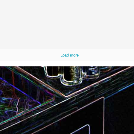
Camembert fondant au sirop
t
Chou pointu sauté à
d'érable
Load more
Curry de pois chiches
Smoothie à l'orange et à la
carottes
mangue