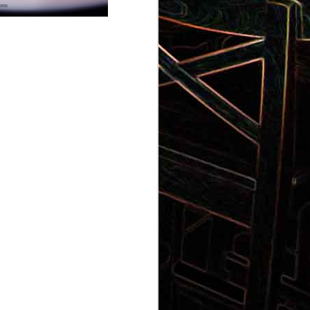
Gnocchi au pesto de
 et aux
pistaches
rt, au
Panna cotta au coulis de kiwi
x olives