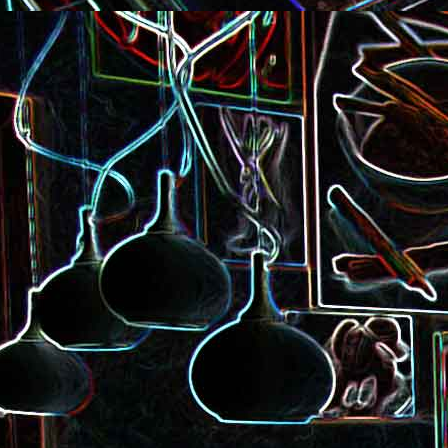
Pizza à la choucroute, a
lardons et au cumin
Tarte amandine
Baguette à la raclette, à la