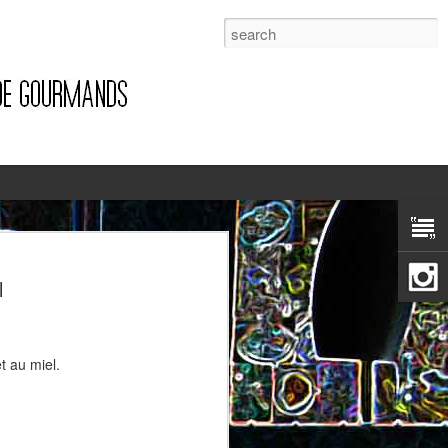
1
l
t au miel.
Pizza à la pancetta et à la