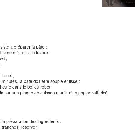
Tarte à la rhubarbe
Panna cotta au citron
noisettes
iste à préparer la pâte :
4
, verser l'eau et la levure ;
et ;
;
 le sel ;
inutes, la pâte doit être souple et lisse ;
1 heure dans le bol du robot ;
main sur une plaque de cuisson munie d'un papier sulfurisé.
Pizza au camembe
Quiche aux 3 fromages
ndes
jambon blanc et au
 la préparation des ingrédients :
n tranches, réserver.
2