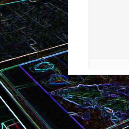
Bundt cake au chocola
Curry de brocoli et de carottes
praliné
Croque-monsieur à la viande
Croque-madame aux
des grisons, au Comté et aux
épinards et au gingembre
noix