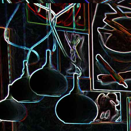
Pizza à la choucroute, a
lardons et au cumin
Tarte amandine
Baguette à la raclette, à la