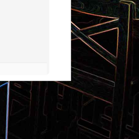
Pizza aux pommes de terre et
 la poêle
aux tomates séchées
2
Salade de thon aux câpres et
 et de
aux deux olives