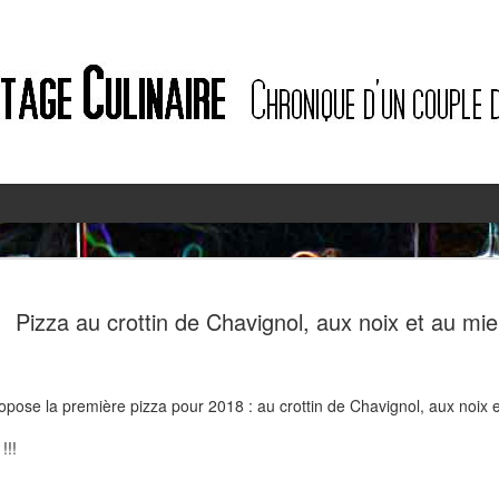
2
2
Pizza au crottin de Chavignol, aux noix et au mie
ropose la première pizza pour 2018 : au crottin de Chavignol, aux noix e
!!!
Quiche à l'ail des ours et au