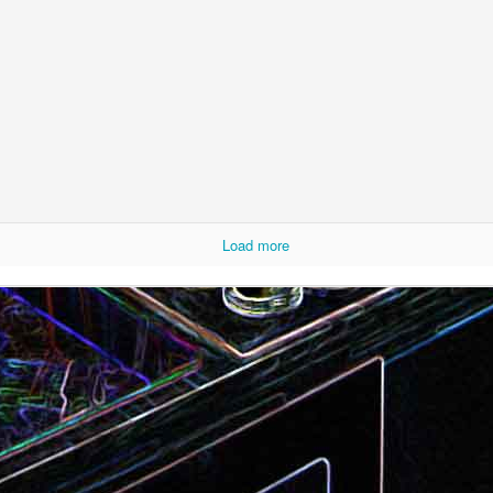
Camembert fondant au sirop
t
Chou pointu sauté à
d'érable
Load more
Curry de pois chiches
Smoothie à l'orange et à la
carottes
mangue