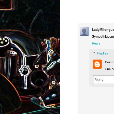
Pizza au camembert, au sirop
aux amandes
d'érable et aux noix
2
LadyMilongue
Sympathiquemen
Reply
Replies
Corin
Salade de vermicelles de riz,
Une de
aux crevettes et au
Minis brownies aux Oreo
pamplemousse
Reply