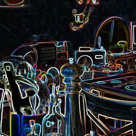
Pizza aux rillettes 
a
Gâteau au chocolat et au
olives
yaourt
ait
Tarte aux pommes, au miel et
Choux de Bruxel
chorizo et à la co
aux amandes