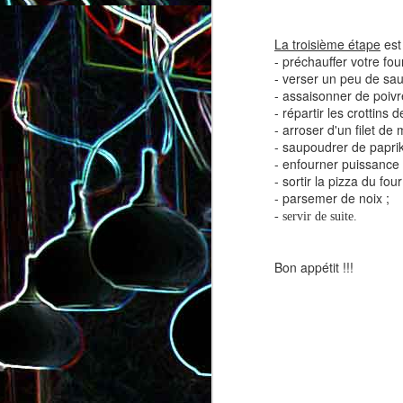
La troisième étape
est 
- préchauffer votre fo
- verser un peu de sauc
- assaisonner de poivre
- répartir les crottins 
- arroser d'un filet de m
- saupoudrer de paprik
Salade de lentilles au céleri
Salade de radis, à l’orange e
- enfourner puissance 
branche et à la carotte
à la coriandre
- sortir la pizza du four
- parsemer de noix ;
- servir de suite.
Bon appétit !!!
Toast au chèvre, au miel 