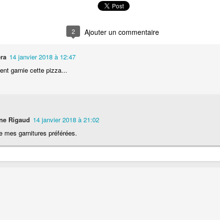
Nouilles chinoises 
Moelleux au chocolat au lait
mariné et au br
2
ra
14 janvier 2018 à 12:47
t garnie cette pizza...
ne Rigaud
14 janvier 2018 à 21:02
 mes garnitures préférées.
Pizza au jambon Serrano et
Pancakes aux flo
®
aux câpres
d'avoine