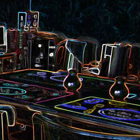
et aux
Noix de cajou caramélisées
au sésame
les au
Quesadillas à la mexicaine
riandre