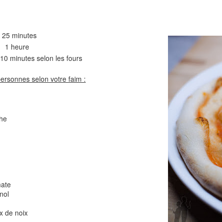
Comté
Crinkles au cit
25 minutes
heure
0 minutes selon les fours
personnes selon votre faim :
che
Cake au chèvre et 
Chou rouge en salade
serrano
e
mate
nol
x de noix