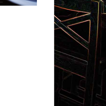
Gnocchi au pesto de
 et aux
pistaches
rt, au
Panna cotta au coulis de kiwi
x olives