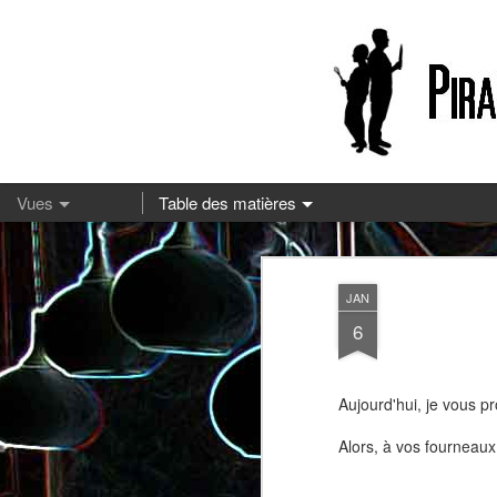
13
JAN
6
Aujourd'hui, je vous p
Alors, à vos fourneaux 
Pizza à la mozzarella et à la
Embeurrée de chou à la