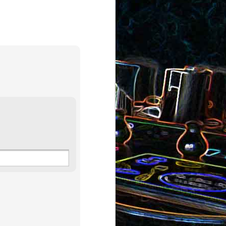
au saumon
et aux olives
ocoli
Quiche sans pâte au chorizo
cons
et aux pommes de terre