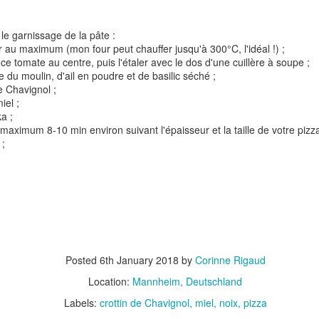
le garnissage de la pâte :
ur au maximum (mon four peut chauffer jusqu'à 300°C, l'idéal !) ;
e tomate au centre, puis l'étaler avec le dos d'une cuillère à soupe ;
 du moulin, d'ail en poudre et de basilic séché ;
de Chavignol ;
iel ;
a ;
t
Gnocchi sauté au p
maximum 8-10 min environ suivant l'épaisseur et la taille de votre pizz
Bolognaise de lentilles et de
et à la coriandr
 ;
légumes
Posted
6th January 2018
by
Corinne Rigaud
Location:
Mannheim, Deutschland
Labels:
crottin de Chavignol
miel
noix
pizza
et