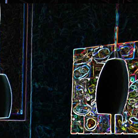
ec et aux
Cookie géant aux pépites de
chocolat et au miel