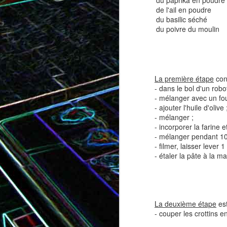
du paprika en poudre
de l'ail en poudre
du basilic séché
du poivre du moulin
Tatin de tomates cerises à la
Pizza au speck et au
camembert
tapenade
La première étape
cons
- dans le bol d'un robot
- mélanger avec un fou
- ajouter l'huile d'olive 
- mélanger ;
- incorporer la farine et
- mélanger pendant 10 m
- filmer, laisser lever 
- étaler la pâte à la 
Brownie au chocolat recouvert
de marshmallows fondus
Tapenade verte aux ama
La deuxième étape
est
- couper les crottins e