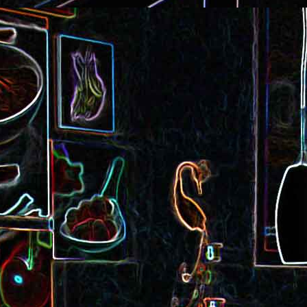
Cake au saucisson s
ux
Crème de poivron aux noix
noix