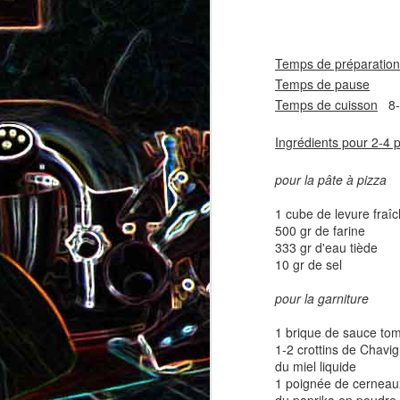
coppa
coppa
1
Temps de préparation
Temps de pause
1 
Temps de cuisson
8-1
Ingrédients pour 2-4 
pour la pâte à pizza
1 cube de levure fraî
500 gr de farine
Salade d'avocat, au
Cake à la rhubarbe
333 gr d'eau tiède
concombre et au crab
10 gr de sel
2
pour la garniture
1 brique de sauce to
1-2 crottins de Chavig
du miel liquide
1 poignée de cerneau