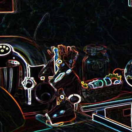
roquette et aux graines de
Smoothie aux kiwis et à l
courge
mangue
Colombo de crevettes au l
Tarte à la pralinoise et aux
de coco
noisettes
2