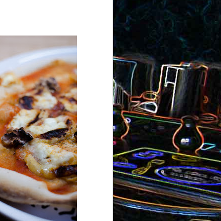
ron
roquette
au jambon
Canistrelli aux amandes et
aux noisettes