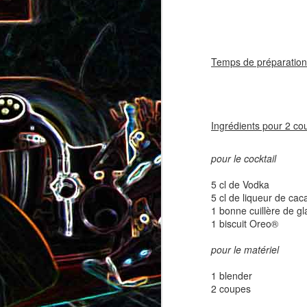
coppa
coppa
1
Temps de préparation
Ingrédients pour 2 coup
pour le cocktail
Salade d'avocat, au
5 cl de Vodka
Cake à la rhubarbe
concombre et au crab
5 cl de liqueur de cac
1 bonne cuillère de gla
1 biscuit Oreo®
2
pour le matériel
1 blender
2 coupes