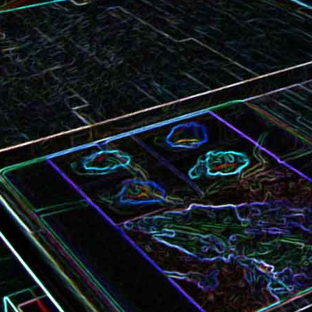
Bundt cake au chocola
Curry de brocoli et de carottes
praliné
Croque-monsieur à la viande
Croque-madame aux
des grisons, au Comté et aux
épinards et au gingembre
noix