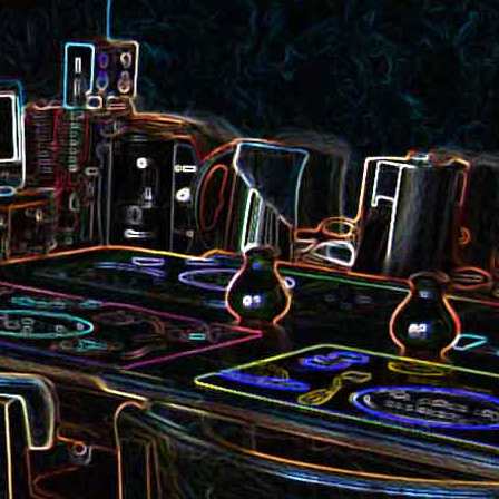
et aux
Noix de cajou caramélisées
au sésame
les au
Quesadillas à la mexicaine
riandre