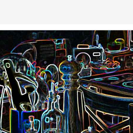
Nouilles chinoises 
Moelleux au chocolat au lait
mariné et au br
Pizza au jambon Serrano et
Pancakes aux flo
®
aux câpres
d'avoine