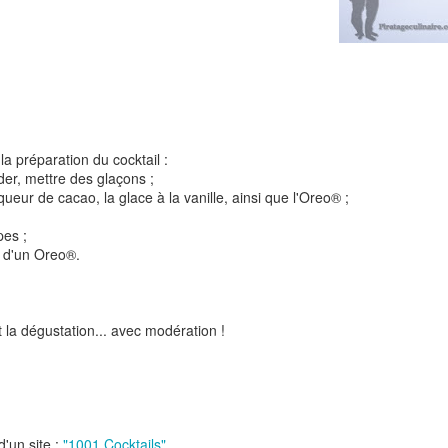
Tarte à la rhubarbe
Panna cotta au citron
noisettes
la préparation du cocktail :
4
der, mettre des glaçons ;
iqueur de cacao, la glace à la vanille, ainsi que l'Oreo® ;
pes ;
 d'un Oreo®.
 la dégustation... avec modération !
Pizza au camembe
Quiche aux 3 fromages
ndes
jambon blanc et au
2
d'un site :
"1001 Cocktails".