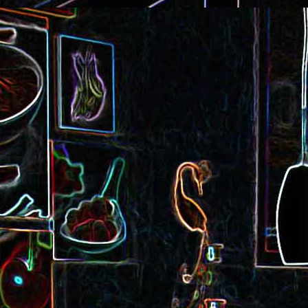
Cake au saucisson s
ux
Crème de poivron aux noix
noix