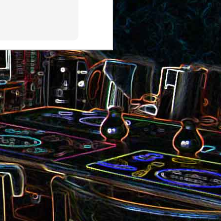
au saumon
et aux olives
ocoli
Quiche sans pâte au chorizo
cons
et aux pommes de terre