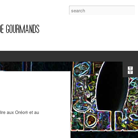
1
 dire aux Oréo® et au
Pizza à la pancetta et à la