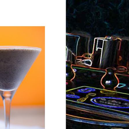
ron
roquette
au jambon
Canistrelli aux amandes et
aux noisettes