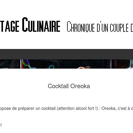
2
2
Cocktail Oreoka
opose de préparer un cocktail (attention alcool fort !) : Oreoka, c'est à
!!
Quiche à l'ail des ours et au