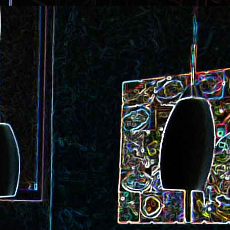
ec et aux
Cookie géant aux pépites de
chocolat et au miel