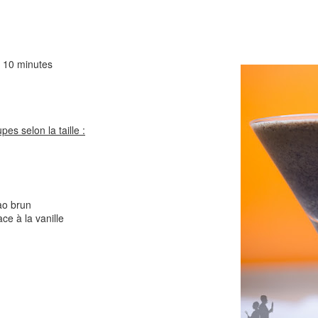
Comté
Crinkles au cit
10 minutes
es selon la taille :
Cake au chèvre et 
Chou rouge en salade
serrano
e
ao brun
ce à la vanille