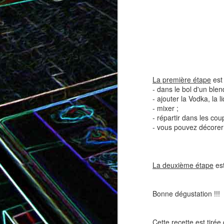
Tatin de tomates cerises à la
Pizza au speck et au
camembert
tapenade
La première étape
est 
- dans le bol d'un blen
- ajouter la Vodka, la l
- mixer ;
- répartir dans les cou
- vous pouvez décorer
La deuxième étape
est
Brownie au chocolat recouvert
de marshmallows fondus
Tapenade verte aux ama
Bonne dégustation !!!
Cette recette est tirée 