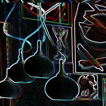
Pizza à la choucroute, a
lardons et au cumin
Tarte amandine
Baguette à la raclette, à la