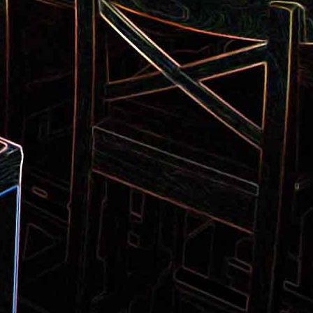
Pizza aux pommes de terre et
 la poêle
aux tomates séchées
2
Salade de thon aux câpres et
 et de
aux deux olives