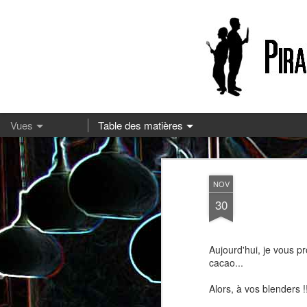
13
NOV
30
Aujourd'hui, je vous pr
cacao...
Alors, à vos blenders !
Pizza à la mozzarella et à la
Embeurrée de chou à la