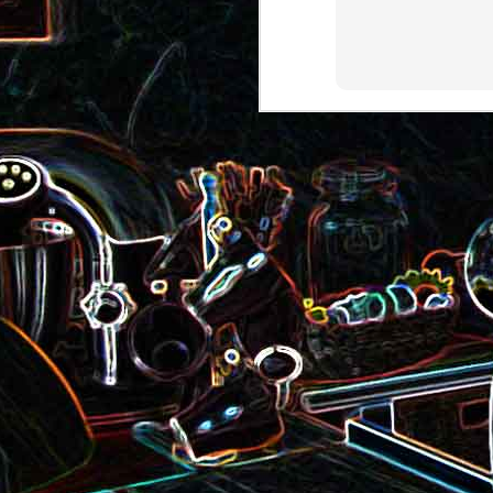
Pizza au camembert, au sirop
aux amandes
d'érable et aux noix
2
Salade de vermicelles de riz,
aux crevettes et au
Minis brownies aux Oreo
pamplemousse