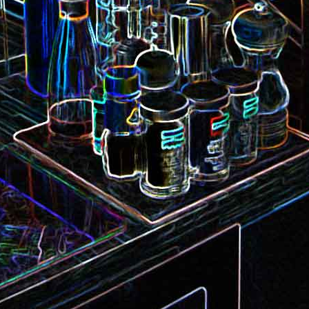
Camembert fondant au sirop
t
Chou pointu sauté à
d'érable
Curry de pois chiches
Smoothie à l'orange et à la
carottes
mangue