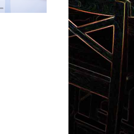
Gnocchi au pesto de
 et aux
pistaches
rt, au
Panna cotta au coulis de kiwi
x olives