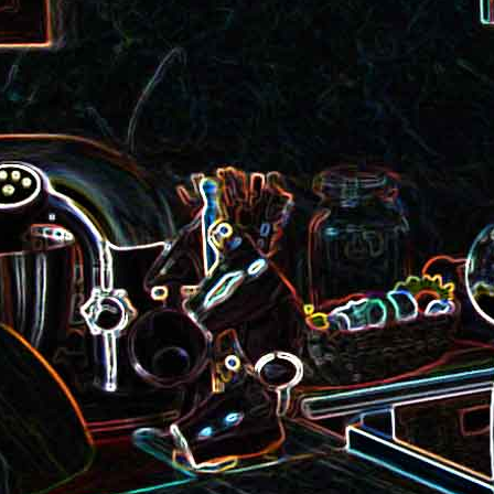
roquette et aux graines de
Smoothie aux kiwis et à l
courge
mangue
Colombo de crevettes au l
Tarte à la pralinoise et aux
de coco
noisettes
2