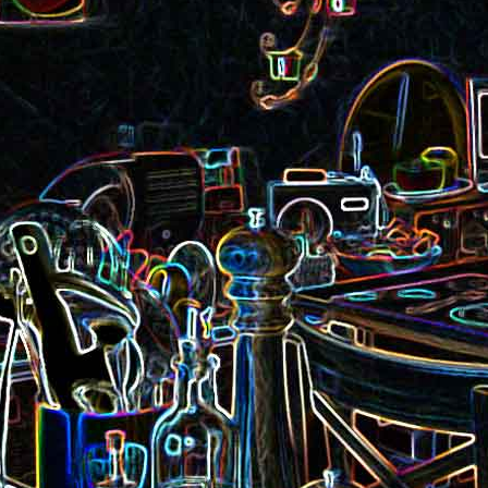
Pizza aux rillettes 
a
Gâteau au chocolat et au
olives
yaourt
ait
Tarte aux pommes, au miel et
Choux de Bruxel
chorizo et à la co
aux amandes