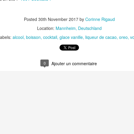
Posted
30th November 2017
by
Corinne Rigaud
Location:
Mannheim, Deutschland
abels:
alcool
boisson
cocktail
glace vanille
liqueur de cacao
oreo
v
t
Gnocchi sauté au p
Bolognaise de lentilles et de
et à la coriandr
légumes
0
et