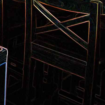
Pizza aux pommes de terre et
 la poêle
aux tomates séchées
2
Salade de thon aux câpres et
 et de
aux deux olives