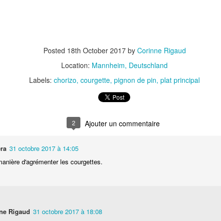
Posted
18th October 2017
by
Corinne Rigaud
Location:
Mannheim, Deutschland
Labels:
chorizo
courgette
pignon de pin
plat principal
t
Gnocchi sauté au p
Bolognaise de lentilles et de
et à la coriandr
légumes
2
ra
31 octobre 2017 à 14:05
anière d'agrémenter les courgettes.
ne Rigaud
31 octobre 2017 à 18:08
et