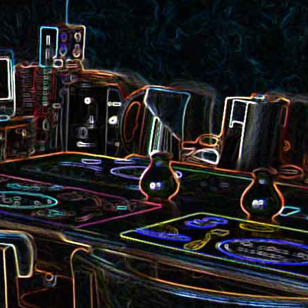
et aux
Noix de cajou caramélisées
au sésame
les au
Quesadillas à la mexicaine
riandre