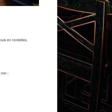
Gnocchi au pesto de
 et aux
pistaches
puis en rondelles,
 min ;
rt, au
Panna cotta au coulis de kiwi
x olives