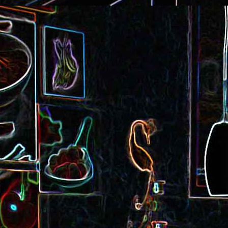
Cake au saucisson s
ux
Crème de poivron aux noix
noix