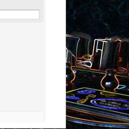
au saumon
et aux olives
ocoli
Quiche sans pâte au chorizo
cons
et aux pommes de terre