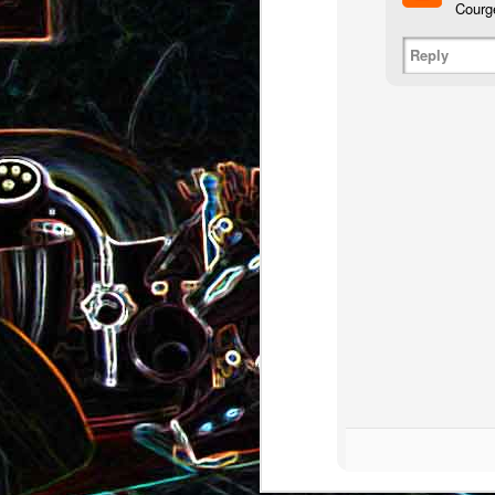
Pizza au camembert, au sirop
Courge
aux amandes
d'érable et aux noix
Reply
2
Salade de vermicelles de riz,
aux crevettes et au
Minis brownies aux Oreo
pamplemousse