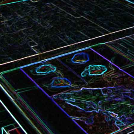
Bundt cake au chocola
Curry de brocoli et de carottes
praliné
Croque-monsieur à la viande
Croque-madame aux
des grisons, au Comté et aux
épinards et au gingembre
noix