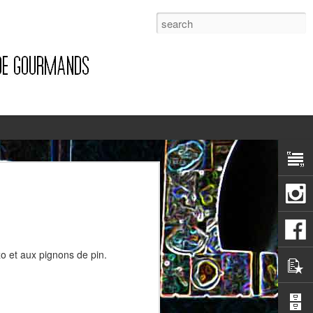
1
zo et aux pignons de pin.
Pizza à la pancetta et à la