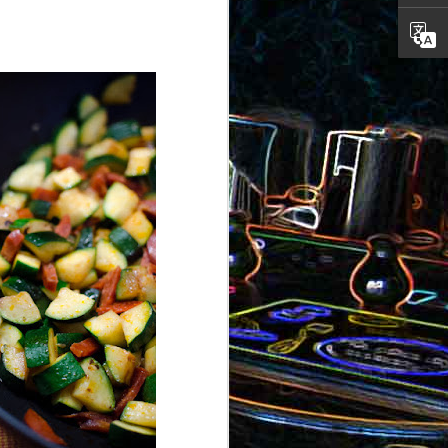
ron
roquette
au jambon
Canistrelli aux amandes et
aux noisettes