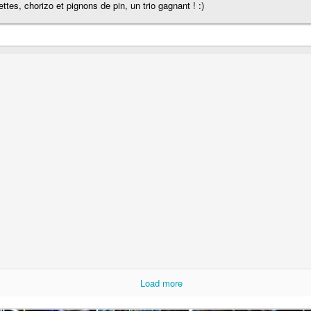
Nouilles chinoises 
ttes, chorizo et pignons de pin, un trio gagnant ! :)
Moelleux au chocolat au lait
mariné et au br
Pizza au jambon Serrano et
Pancakes aux flo
®
aux câpres
d'avoine
Load more