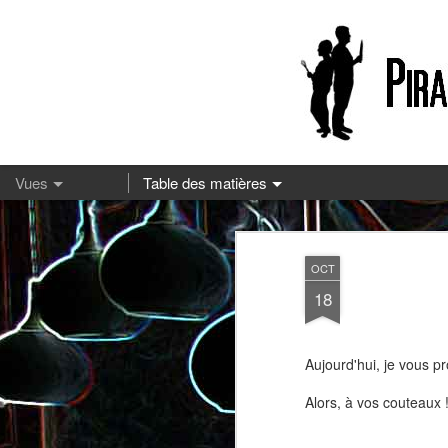
13
OCT
18
Aujourd'hui, je vous p
Alors, à vos couteaux !
Pizza à la mozzarella et à la
Embeurrée de chou à la