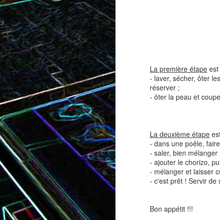
Tatin de tomates cerises à la
Pizza au speck et au
camembert
tapenade
La première étape
est 
- laver, sécher, ôter l
réserver ;
- ôter la peau et coupe
La deuxième étape
est
- dans une poêle, faire
- saler, bien mélanger 
- ajouter le chorizo, pu
- mélanger et laisser c
Brownie au chocolat recouvert
- c'est prêt ! Servir de 
de marshmallows fondus
Tapenade verte aux ama
Bon appétit !!!