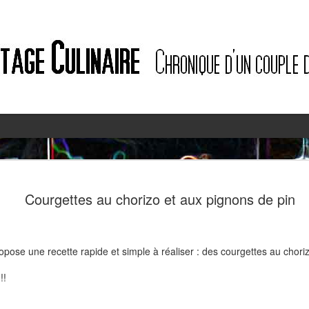
2
2
Courgettes au chorizo et aux pignons de pin
ropose une recette rapide et simple à réaliser : des courgettes au chori
!!
Quiche à l'ail des ours et au