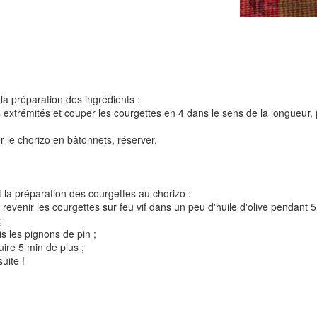
Tarte à la rhubarbe
Panna cotta au citron
noisettes
la préparation des ingrédients :
es extrémités et couper les courgettes en 4 dans le sens de la longueur, 
4
r le chorizo en bâtonnets, réserver.
 la préparation des courgettes au chorizo :
 revenir les courgettes sur feu vif dans un peu d'huile d'olive pendant 5
;
is les pignons de pin ;
uire 5 min de plus ;
Pizza au camembe
suite !
Quiche aux 3 fromages
ndes
jambon blanc et au
2