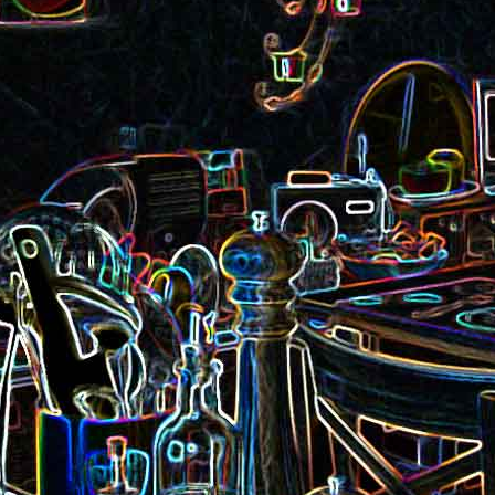
Pizza aux rillettes 
a
Gâteau au chocolat et au
olives
yaourt
ait
Tarte aux pommes, au miel et
Choux de Bruxel
chorizo et à la co
aux amandes