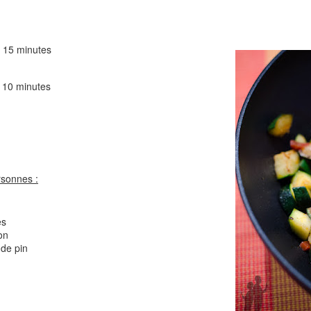
Comté
Crinkles au cit
15 minutes
 minutes
Cake au chèvre et 
rsonnes :
Chou rouge en salade
serrano
e
es
on
de pin