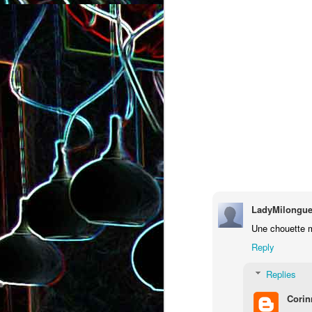
Salade de lentilles au céleri
Salade de radis, à l’orange e
branche et à la carotte
à la coriandre
LadyMilongue
Une chouette m
Reply
Replies
Corin
Toast au chèvre, au miel 