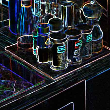
Camembert fondant au sirop
t
Chou pointu sauté à
d'érable
Curry de pois chiches
Smoothie à l'orange et à la
carottes
mangue