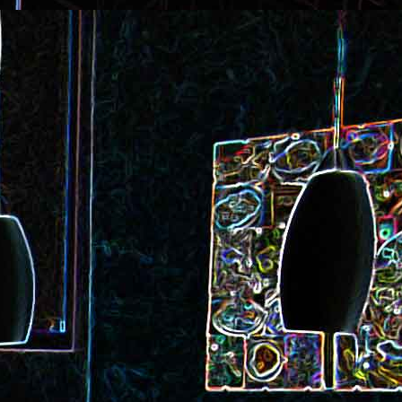
ec et aux
Cookie géant aux pépites de
chocolat et au miel