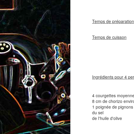
coppa
coppa
1
Temps de préparation
Temps de cuisson
10
Ingrédients pour 4 pe
Salade d'avocat, au
Cake à la rhubarbe
concombre et au crab
4 courgettes moyenn
2
8 cm de chorizo envir
1 poignée de pignons 
du sel
de l'huile d'olive