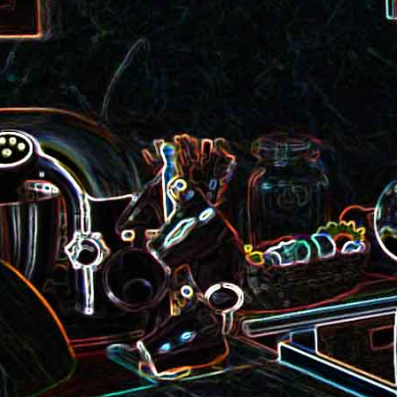
roquette et aux graines de
Smoothie aux kiwis et à l
courge
mangue
Colombo de crevettes au l
Tarte à la pralinoise et aux
de coco
noisettes
2