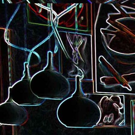
Pizza à la choucroute, a
lardons et au cumin
Tarte amandine
Baguette à la raclette, à la