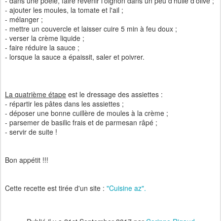
- dans une poêle, faire revenir l'oignon dans un peu d'huile d'olive ;
- ajouter les moules, la tomate et l'ail ;
- mélanger ;
- mettre un couvercle et laisser cuire 5 min à feu doux ;
- verser la crème liquide ;
- faire réduire la sauce ;
- lorsque la sauce a épaissit, saler et poivrer.
La quatrième étape
est le dressage des assiettes :
- répartir les pâtes dans les assiettes ;
- déposer une bonne cuillère de moules à la crème ;
- parsemer de basilic frais et de parmesan râpé ;
- servir de suite !
Bon appétit !!!
Cette recette est tirée d'un site :
"Cuisine az".