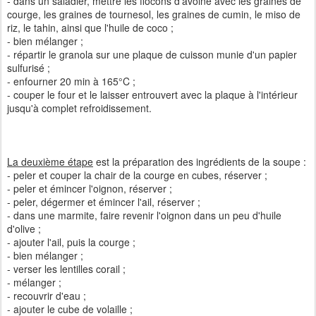
- dans un saladier, mettre les flocons d'avoine avec les graines de
courge, les graines de tournesol, les graines de cumin, le miso de
riz, le tahin, ainsi que l'huile de coco ;
- bien mélanger ;
- répartir le granola sur une plaque de cuisson munie d'un papier
sulfurisé ;
- enfourner 20 min à 165°C ;
- couper le four et le laisser entrouvert avec la plaque à l'intérieur
jusqu'à complet refroidissement.
La deuxième étape
est la préparation des ingrédients de la soupe :
- peler et couper la chair de la courge en cubes, réserver ;
- peler et émincer l'oignon, réserver ;
- peler, dégermer et émincer l'ail, réserver ;
- dans une marmite, faire revenir l'oignon dans un peu d'huile
d'olive ;
- ajouter l'ail, puis la courge ;
- bien mélanger ;
- verser les lentilles corail ;
- mélanger ;
- recouvrir d'eau ;
- ajouter le cube de volaille ;