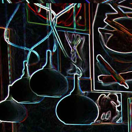
Pizza à la choucroute, a
lardons et au cumin
Tarte amandine
Baguette à la raclette, à la