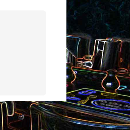
au saumon
et aux olives
ocoli
Quiche sans pâte au chorizo
cons
et aux pommes de terre