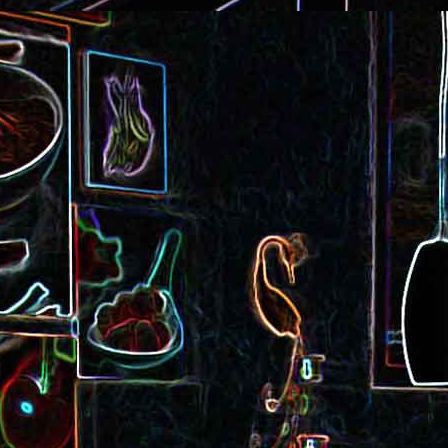
Cake au saucisson s
ux
Crème de poivron aux noix
noix