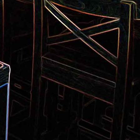
Pizza aux pommes de terre et
 la poêle
aux tomates séchées
2
Salade de thon aux câpres et
 et de
aux deux olives