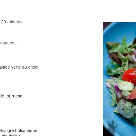
Comté
Crinkles au cit
20 minutes
rsonnes :
lade verte au choix
Cake au chèvre et 
Chou rouge en salade
serrano
e
de tournesol
 vinaigre balsamique