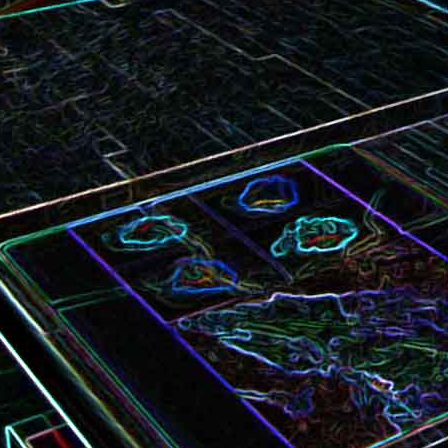
Bundt cake au chocola
Curry de brocoli et de carottes
praliné
Croque-monsieur à la viande
Croque-madame aux
des grisons, au Comté et aux
épinards et au gingembre
noix