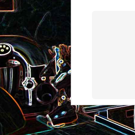
Pizza au camembert, au sirop
aux amandes
d'érable et aux noix
2
Salade de vermicelles de riz,
aux crevettes et au
Minis brownies aux Oreo
pamplemousse