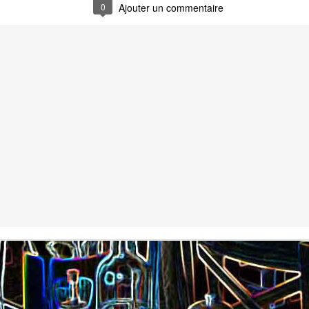
Nouilles chinoises 
0
Moelleux au chocolat au lait
mariné et au br
Pizza au jambon Serrano et
Pancakes aux flo
®
aux câpres
d'avoine