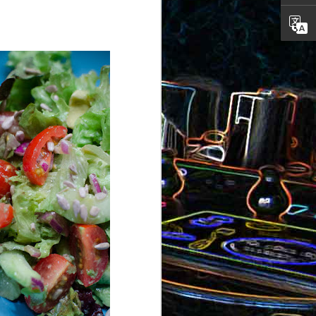
ron
roquette
au jambon
Canistrelli aux amandes et
aux noisettes