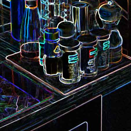
Camembert fondant au sirop
t
Chou pointu sauté à
d'érable
Curry de pois chiches
Smoothie à l'orange et à la
carottes
mangue