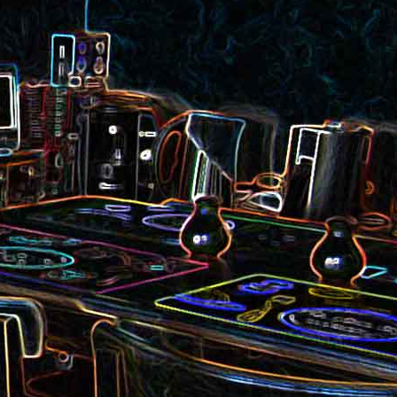
et aux
Noix de cajou caramélisées
au sésame
les au
Quesadillas à la mexicaine
riandre