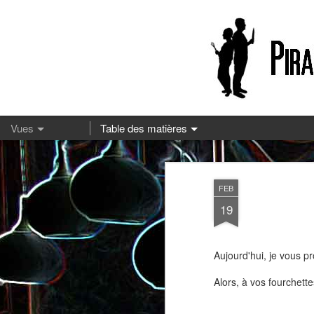
13
FEB
19
Aujourd'hui, je vous p
Alors, à vos fourchettes
Pizza à la mozzarella et à la
Embeurrée de chou à la