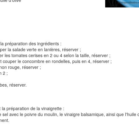
uile d'olive
Tarte à la rhubarbe
Panna cotta au citron
noisettes
la préparation des ingrédients :
uper la salade verte en lanières, réserver ;
4
er les tomates cerises en 2 ou 4 selon la taille, réserver ;
 et couper le concombre en rondelles, puis en 4, réserver ;
gnon rouge, réserver ;
n 2 ;
bes, réserver.
 la préparation de la vinaigrette :
Pizza au camembe
e sel avec le poivre du moulin, le vinaigre balsamique, ainsi que l'huile d
Quiche aux 3 fromages
ndes
jambon blanc et au
ment.
2