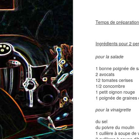
coppa
coppa
1
Temps de préparation
Ingrédients pour 2 pe
pour la salade
1 bonne poignée de sa
2 avocats
12 tomates cerises
Salade d'avocat, au
Cake à la rhubarbe
1/2 concombre
concombre et au crab
1 petit oignon rouge
1 poignée de graines 
2
pour la vinaigrette
du sel
du poivre du moulin
1 cuillère à soupe de