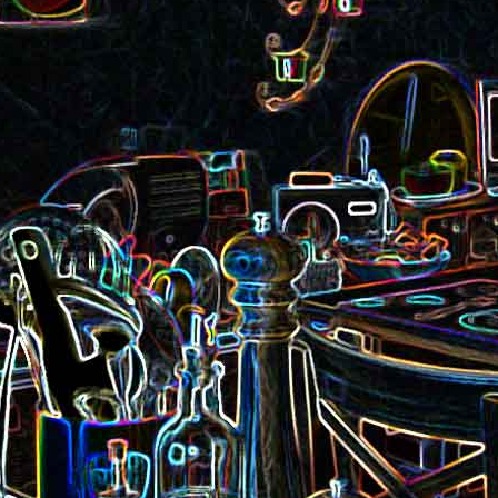
Pizza aux rillettes 
a
Gâteau au chocolat et au
olives
yaourt
ait
Tarte aux pommes, au miel et
Choux de Bruxel
chorizo et à la co
aux amandes