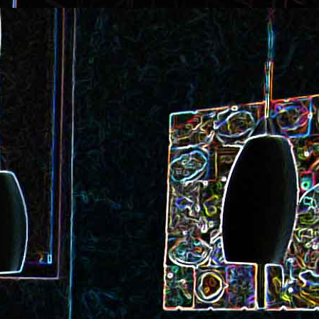
ec et aux
Cookie géant aux pépites de
chocolat et au miel