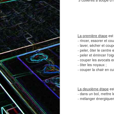
3 cuillères à soupe d'h
Tatin de tomates cerises à la
Pizza au speck et au
camembert
tapenade
La première étape
est 
- rincer, essorer et co
- laver, sécher et coup
- peler, ôter le centre
- peler et émincer l'oi
- couper les avocats e
- ôter les noyaux ;
- couper la chair en cu
La deuxième étape
est
Brownie au chocolat recouvert
- dans un bol, mettre l
de marshmallows fondus
Tapenade verte aux ama
- mélanger énergique