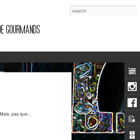
1
Mais, pas que...
Pizza à la pancetta et à la