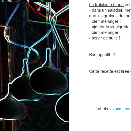
La troisième étape
est 
- dans un saladier, met
que les graines de tou
- bien mélanger ;
- ajouter la vinaigrette 
- bien mélanger ;
- servir de suite !
Salade de lentilles au céleri
Salade de radis, à l’orange e
Bon appétit !!!
branche et à la carotte
à la coriandre
Cette recette est tirée 
Labels:
avocat
co
Toast au chèvre, au miel 