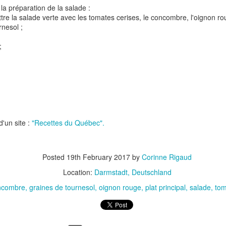
la préparation de la salade :
tre la salade verte avec les tomates cerises, le concombre, l'oignon rou
rnesol ;
;
t
Gnocchi sauté au p
Bolognaise de lentilles et de
et à la coriandr
légumes
d'un site :
"Recettes du Québec".
Posted
19th February 2017
by
Corinne Rigaud
Location:
Darmstadt, Deutschland
ncombre
graines de tournesol
oignon rouge
plat principal
salade
tom
et