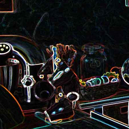
roquette et aux graines de
Smoothie aux kiwis et à l
courge
mangue
Colombo de crevettes au l
Tarte à la pralinoise et aux
de coco
noisettes
2