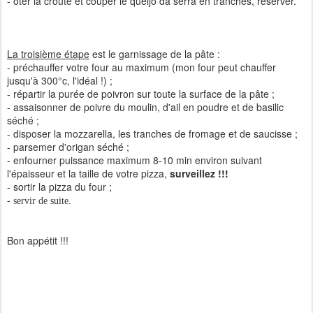
- ôter la croûte et couper le queijo da serra en tranches, réserver.
La troisième étape
est le garnissage de la pâte :
- préchauffer votre four au maximum (mon four peut chauffer
jusqu'à 300°c, l'idéal !) ;
- répartir la purée de poivron sur toute la surface de la pâte ;
- assaisonner de poivre du moulin, d'ail en poudre et de basilic
séché ;
- disposer la mozzarella, les tranches de fromage et de saucisse ;
- parsemer d'origan séché ;
- enfourner puissance maximum 8-10 min environ suivant
l'épaisseur et la taille de votre pizza,
surveillez !!!
- sortir la pizza du four ;
- servir de suite.
Bon appétit !!!