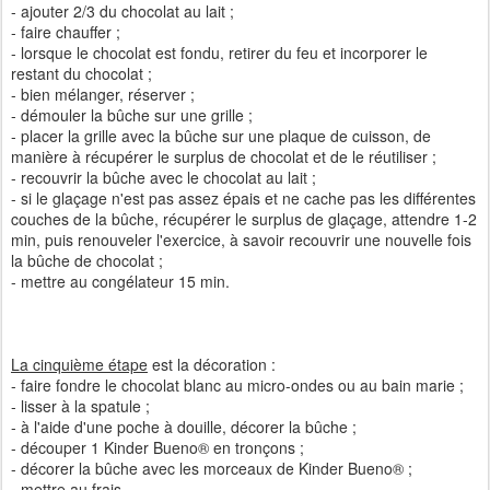
- ajouter 2/3 du chocolat au lait ;
- faire chauffer ;
- lorsque le chocolat est fondu, retirer du feu et incorporer le
restant du chocolat ;
- bien mélanger, réserver ;
- démouler la bûche sur une grille ;
- placer la grille avec la bûche sur une plaque de cuisson, de
manière à récupérer le surplus de chocolat et de le réutiliser ;
- recouvrir la bûche avec le chocolat au lait ;
- si le glaçage n'est pas assez épais et ne cache pas les différentes
couches de la bûche, récupérer le surplus de glaçage, attendre 1-2
min, puis renouveler l'exercice, à savoir recouvrir une nouvelle fois
la bûche de chocolat ;
- mettre au congélateur 15 min.
La cinquième étape
est la décoration :
- faire fondre le chocolat blanc au micro-ondes ou au bain marie ;
- lisser à la spatule ;
- à l'aide d'une poche à douille, décorer la bûche ;
- découper 1 Kinder Bueno® en tronçons ;
- décorer la bûche avec les morceaux de Kinder Bueno® ;
- mettre au frais.