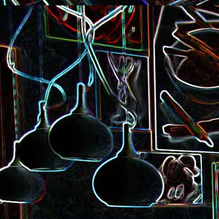
Pizza à la choucroute, a
lardons et au cumin
Tarte amandine
Baguette à la raclette, à la