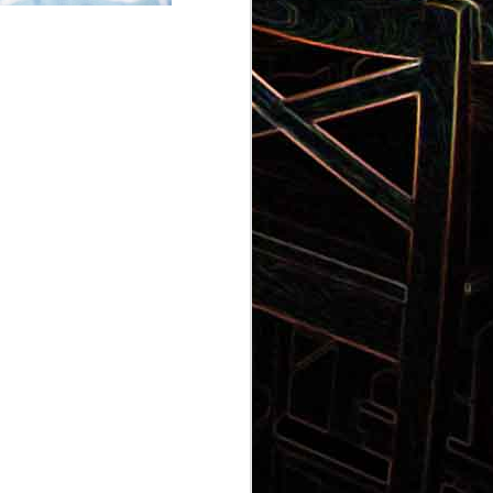
Gnocchi au pesto de
 et aux
pistaches
rt, au
Panna cotta au coulis de kiwi
x olives