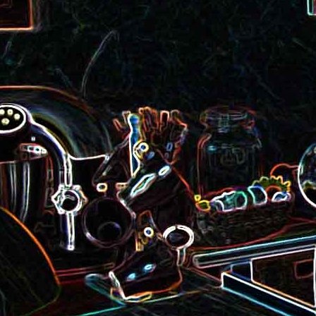
roquette et aux graines de
Smoothie aux kiwis et à l
courge
mangue
Colombo de crevettes au l
Tarte à la pralinoise et aux
de coco
noisettes
2