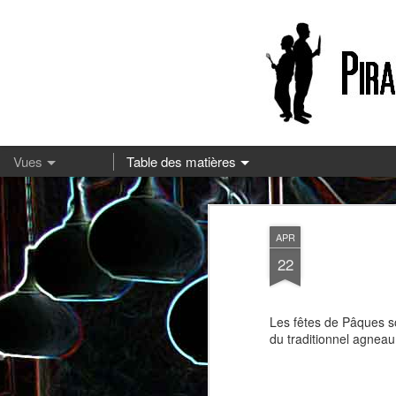
13
APR
22
Les fêtes de Pâques so
du traditionnel agneau
Pizza à la mozzarella et à la
Embeurrée de chou à la