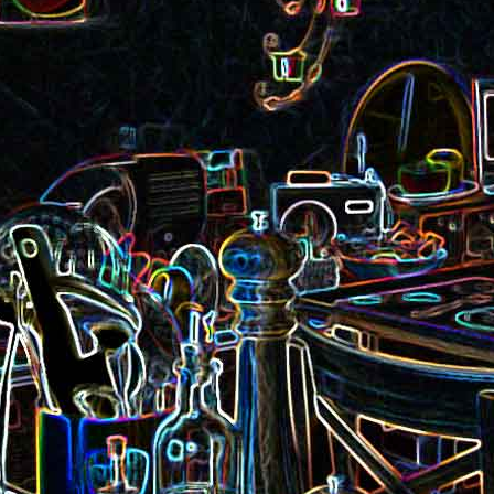
Pizza aux rillettes 
a
Gâteau au chocolat et au
olives
yaourt
ait
Tarte aux pommes, au miel et
Choux de Bruxel
chorizo et à la co
aux amandes