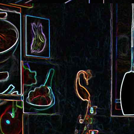
Cake au saucisson s
ux
Crème de poivron aux noix
noix