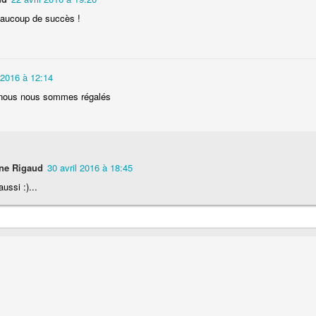
Nouilles chinoises 
eaucoup de succès !
Moelleux au chocolat au lait
mariné et au br
l 2016 à 12:14
, nous nous sommes régalés
ne Rigaud
30 avril 2016 à 18:45
ussi :)...
Pizza au jambon Serrano et
Pancakes aux flo
®
aux câpres
d'avoine