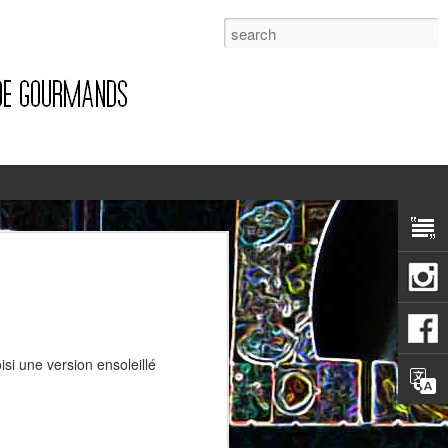
1
si une version ensoleillé
Pizza à la pancetta et à la