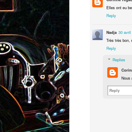
Pizza au camembert, au sirop
aux amandes
Elles ont eu b
d'érable et aux noix
Reply
2
Nadja
30 avri
Très très bon
Reply
Replies
Corin
Salade de vermicelles de riz,
Nous a
aux crevettes et au
Minis brownies aux Oreo
pamplemousse
Reply