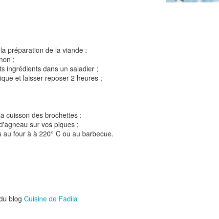
Tarte à la rhubarbe
la préparation de la viande :
Panna cotta au citron
noisettes
gnon ;
ts ingrédients dans un saladier ;
stique et laisser reposer 2 heures ;
4
la cuisson des brochettes :
 d'agneau sur vos piques ;
es au four à à 220° C ou au barbecue.
Pizza au camembe
Quiche aux 3 fromages
ndes
jambon blanc et au
 du blog
Cuisine de Fadila
2