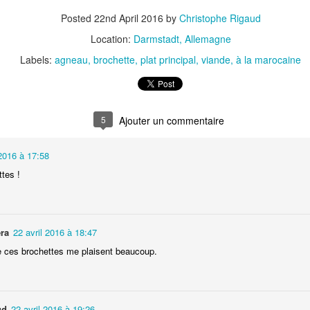
Posted
22nd April 2016
by
Christophe Rigaud
Location:
Darmstadt, Allemagne
Labels:
agneau
brochette
plat principal
viande
à la marocaine
t
5
Gnocchi sauté au p
Bolognaise de lentilles et de
et à la coriandr
légumes
 2016 à 17:58
tes !
ra
22 avril 2016 à 18:47
 ces brochettes me plaisent beaucoup.
et
ud
22 avril 2016 à 19:26