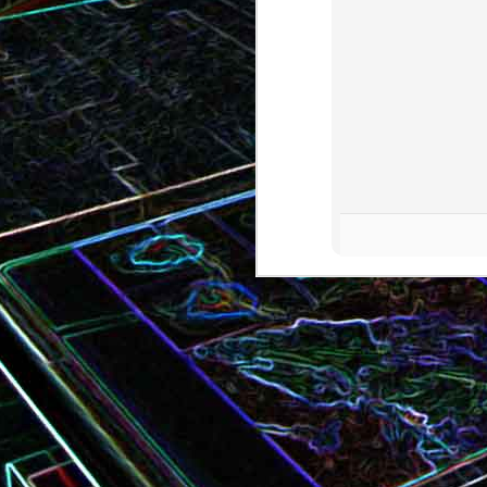
Bundt cake au chocola
Curry de brocoli et de carottes
praliné
Croque-monsieur à la viande
Croque-madame aux
des grisons, au Comté et aux
épinards et au gingembre
noix