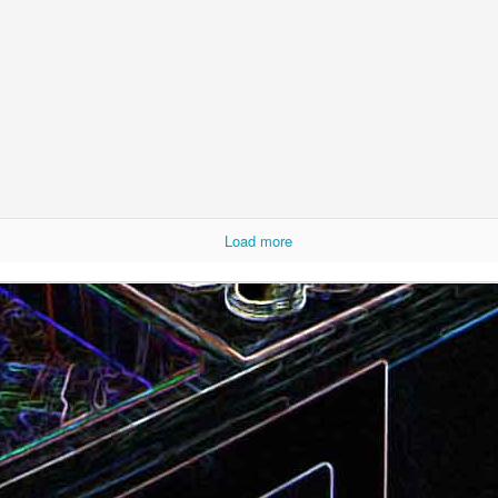
Camembert fondant au sirop
t
Chou pointu sauté à
d'érable
Load more
Curry de pois chiches
Smoothie à l'orange et à la
carottes
mangue