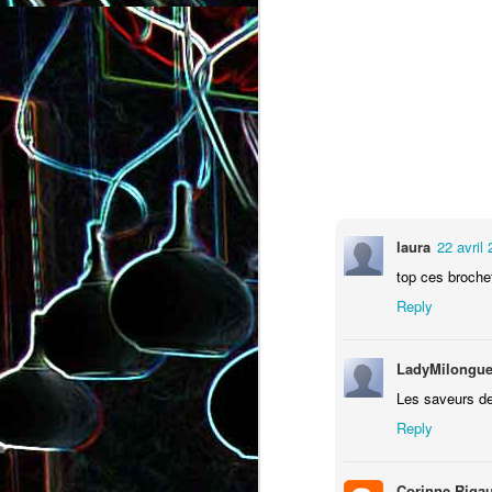
Salade de lentilles au céleri
Salade de radis, à l’orange e
branche et à la carotte
à la coriandre
laura
22 avril
top ces brochet
Reply
LadyMilongue
Les saveurs de
Reply
Toast au chèvre, au miel 
Corinne Riga