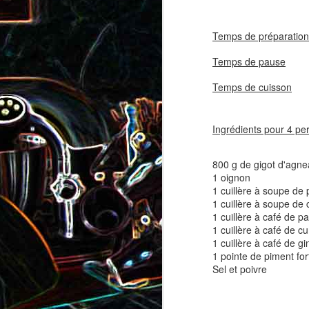
coppa
coppa
Temps de préparation
1
Temps de pause
2 
Temps de cuisson
30
Ingrédients pour 4 p
800 g de gigot d'agn
1 oignon
Salade d'avocat, au
Cake à la rhubarbe
1 cuillère à soupe de 
concombre et au crab
1 cuillère à soupe de
1 cuillère à café de p
2
1 cuillère à café de c
1 cuillère à café de 
1 pointe de piment for
Sel et poivre