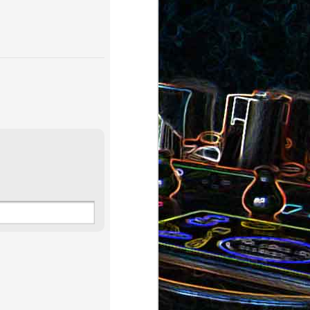
au saumon
et aux olives
ocoli
Quiche sans pâte au chorizo
cons
et aux pommes de terre