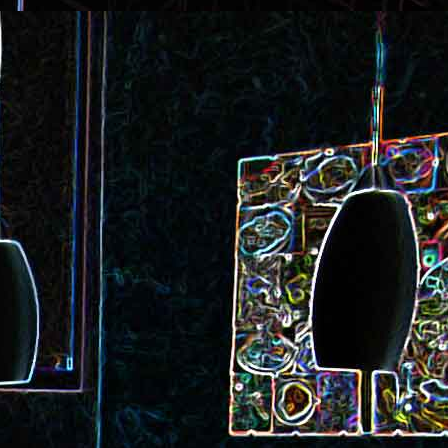
ec et aux
Cookie géant aux pépites de
chocolat et au miel