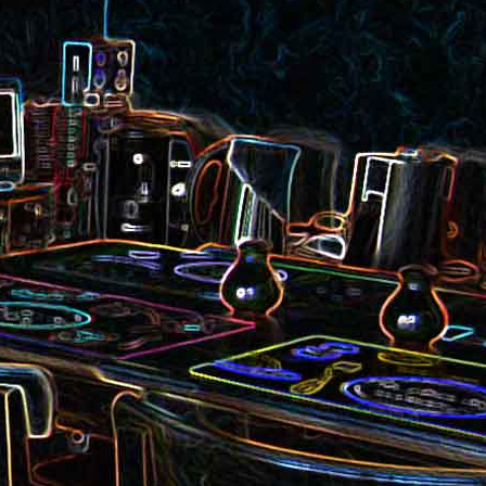
et aux
Noix de cajou caramélisées
au sésame
les au
Quesadillas à la mexicaine
riandre