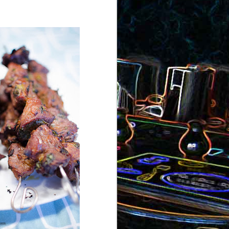
ron
roquette
au jambon
Canistrelli aux amandes et
aux noisettes