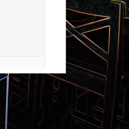
Pizza aux pommes de terre et
 la poêle
aux tomates séchées
2
Salade de thon aux câpres et
 et de
aux deux olives