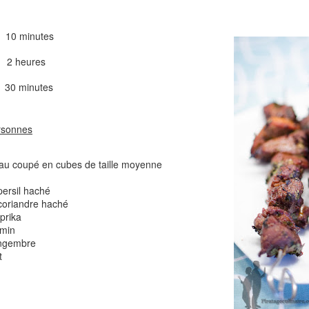
Comté
Crinkles au cit
10 minutes
heures
 minutes
ersonnes
eau coupé en cubes de taille moyenne
Cake au chèvre et 
Chou rouge en salade
serrano
persil haché
e
 coriandre haché
aprika
umin
gingembre
t