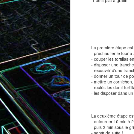
1 petit plat à gratin
Tatin de tomates cerises à la
Pizza au speck et au
camembert
tapenade
La première étape
est 
- préchauffer le four à
- couper les tortillas en
- disposer une tranche
- recouvrir d'une tranc
- donner un tour de po
- mettre un cornichon, 
- roulés les demi-torti
- les disposer dans un 
Brownie au chocolat recouvert
de marshmallows fondus
Tapenade verte aux ama
La deuxième étape
est
- enfourner 10 min à 2
- puis 2 min sous le gril
- servir de suite !