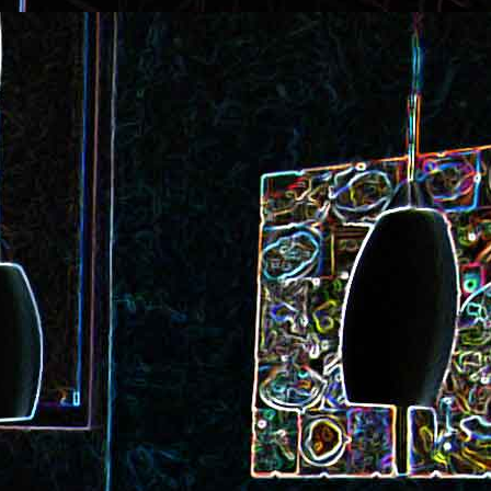
ec et aux
Cookie géant aux pépites de
chocolat et au miel