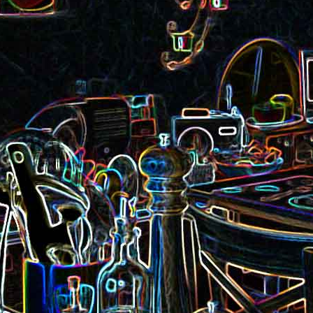
Pizza aux rillettes 
a
Gâteau au chocolat et au
olives
yaourt
ait
Tarte aux pommes, au miel et
Choux de Bruxel
chorizo et à la co
aux amandes