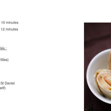
Comté
Crinkles au cit
10 minutes
 minutes
lés :
illas)
Cake au chèvre et 
Chou rouge en salade
serrano
e
St Daniel
tif)