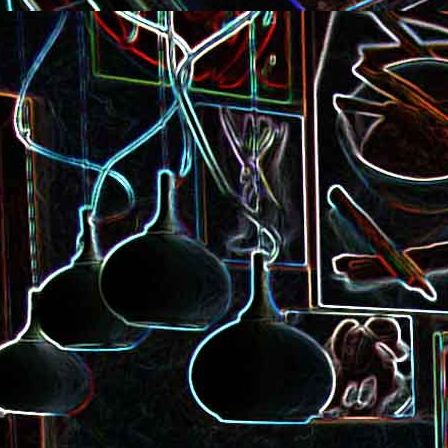
Pizza à la choucroute, a
lardons et au cumin
Tarte amandine
Baguette à la raclette, à la