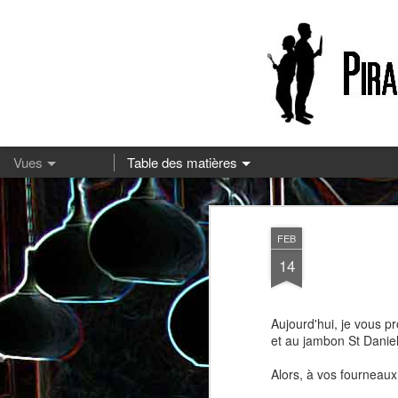
13
FEB
14
Aujourd'hui, je vous p
et au jambon St Daniel,
Alors, à vos fourneaux 
Pizza à la mozzarella et à la
Embeurrée de chou à la