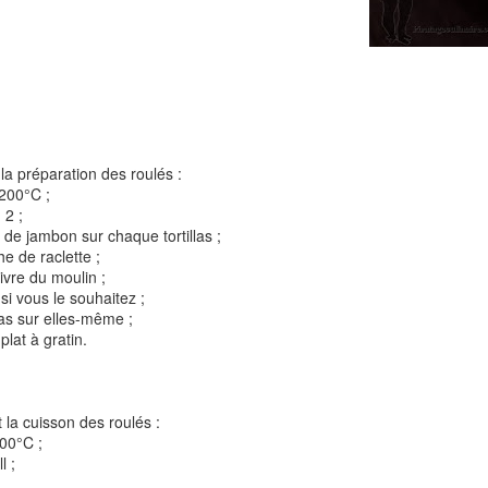
Tarte à la rhubarbe
Panna cotta au citron
noisettes
la préparation des roulés :
4
 200°C ;
 2 ;
 de jambon sur chaque tortillas ;
he de raclette ;
ivre du moulin ;
si vous le souhaitez ;
llas sur elles-même ;
plat à gratin.
Pizza au camembe
Quiche aux 3 fromages
ndes
jambon blanc et au
 la cuisson des roulés :
00°C ;
l ;
2