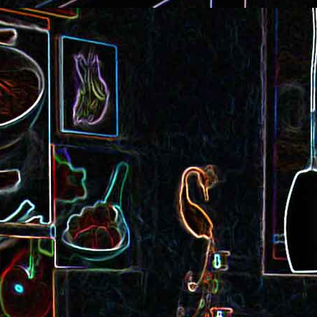
Cake au saucisson s
ux
Crème de poivron aux noix
noix