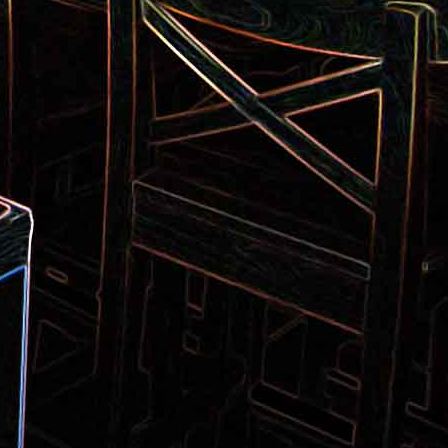
Pizza aux pommes de terre et
 la poêle
aux tomates séchées
2
Salade de thon aux câpres et
 et de
aux deux olives