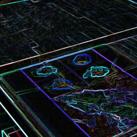
Bundt cake au chocola
Curry de brocoli et de carottes
praliné
Croque-monsieur à la viande
Croque-madame aux
des grisons, au Comté et aux
épinards et au gingembre
noix