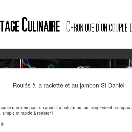
2
2
Roulés à la raclette et au jambon St Daniel
ropose une idée pour un apéritif dînatoire ou tout simplement un repas : 
 simple et rapide à réaliser !
!!!
Quiche à l'ail des ours et au