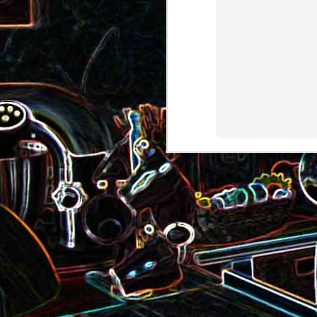
Pizza au camembert, au sirop
aux amandes
d'érable et aux noix
2
Salade de vermicelles de riz,
aux crevettes et au
Minis brownies aux Oreo
pamplemousse