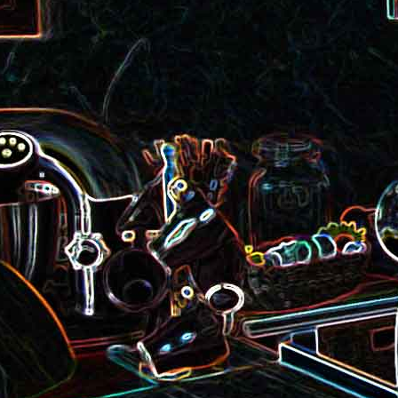
roquette et aux graines de
Smoothie aux kiwis et à l
courge
mangue
Colombo de crevettes au l
Tarte à la pralinoise et aux
de coco
noisettes
2