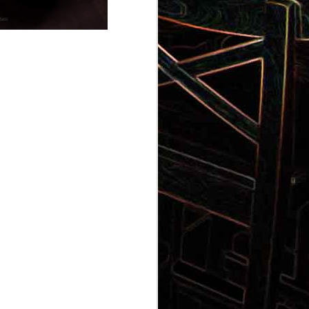
Gnocchi au pesto de
 et aux
pistaches
rt, au
Panna cotta au coulis de kiwi
x olives