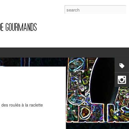
1
des roulés à la raclette
Pizza à la pancetta et à la