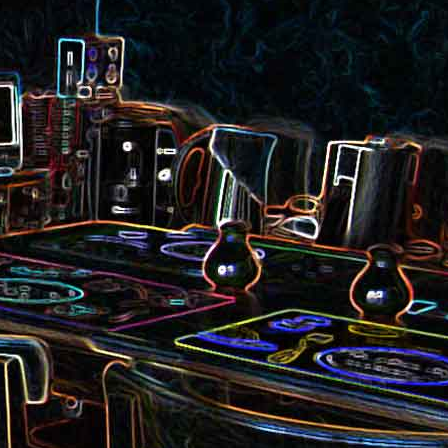
et aux
Noix de cajou caramélisées
au sésame
les au
Quesadillas à la mexicaine
riandre