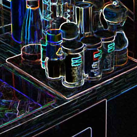
Camembert fondant au sirop
t
Chou pointu sauté à
d'érable
Curry de pois chiches
Smoothie à l'orange et à la
carottes
mangue