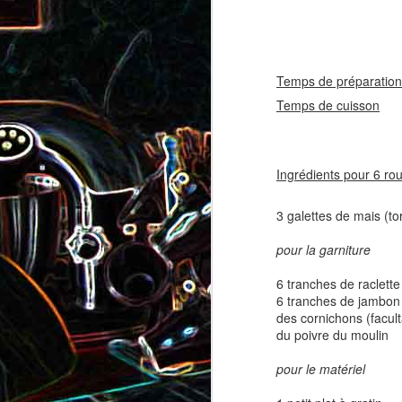
coppa
coppa
1
Temps de préparation
Temps de cuisson
12
Ingrédients pour 6 rou
3 galettes de mais (tort
Salade d'avocat, au
Cake à la rhubarbe
pour la garniture
concombre et au crab
6 tranches de raclette
2
6 tranches de jambon 
des cornichons (faculta
du poivre du moulin
pour le matériel