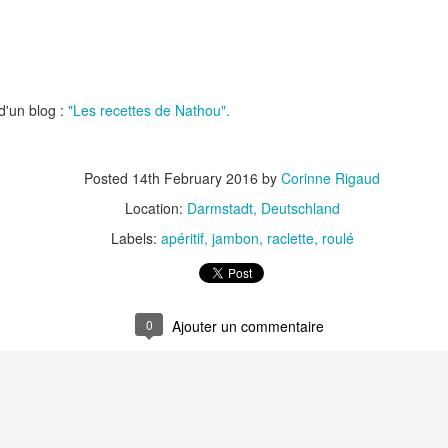
 d'un blog :
"Les recettes de Nathou".
t
Gnocchi sauté au p
Posted
14th February 2016
by
Corinne Rigaud
Bolognaise de lentilles et de
et à la coriandr
légumes
Location:
Darmstadt, Deutschland
Labels:
apéritif
jambon
raclette
roulé
0
et