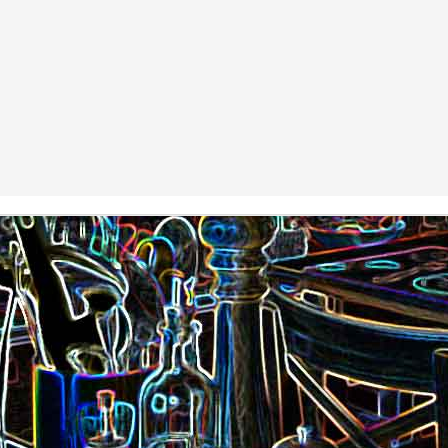
Nouilles chinoises 
Moelleux au chocolat au lait
mariné et au br
Pizza au jambon Serrano et
Pancakes aux flo
®
aux câpres
d'avoine