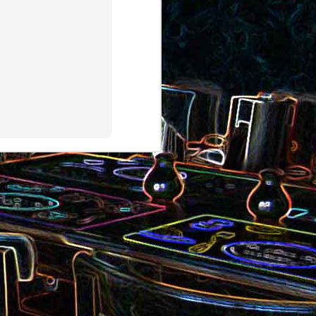
au saumon
et aux olives
ocoli
Quiche sans pâte au chorizo
cons
et aux pommes de terre