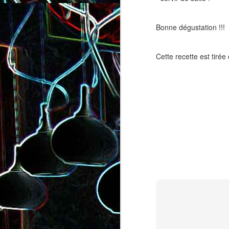
Bonne dégustation !!!
Cette recette est tirée
Salade de lentilles au céleri
Salade de radis, à l’orange e
branche et à la carotte
à la coriandre
Toast au chèvre, au miel 