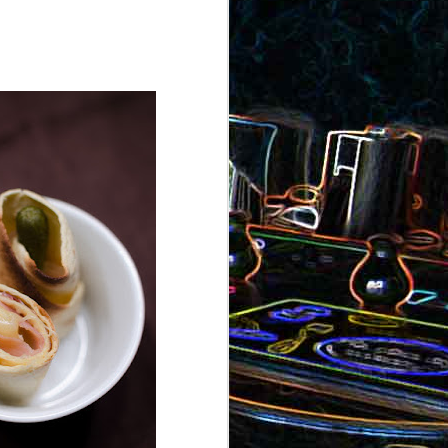
ron
roquette
au jambon
Canistrelli aux amandes et
aux noisettes