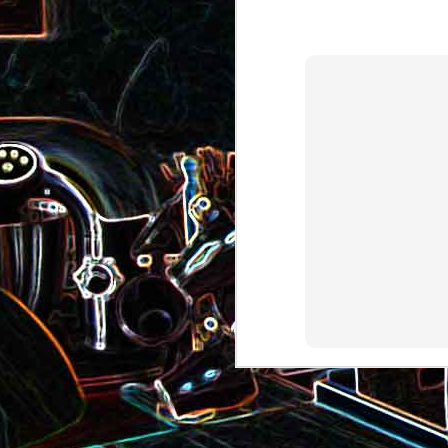
Pizza au camembert, au sirop
aux amandes
d'érable et aux noix
2
Salade de vermicelles de riz,
aux crevettes et au
Minis brownies aux Oreo
pamplemousse