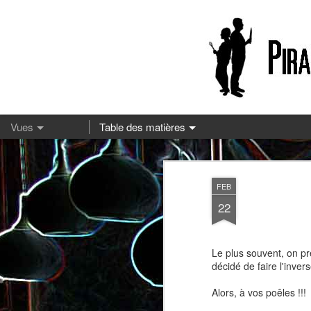
13
FEB
22
Le plus souvent, on pr
décidé de faire l'inver
Alors, à vos poêles !!!
Pizza à la mozzarella et à la
Embeurrée de chou à la