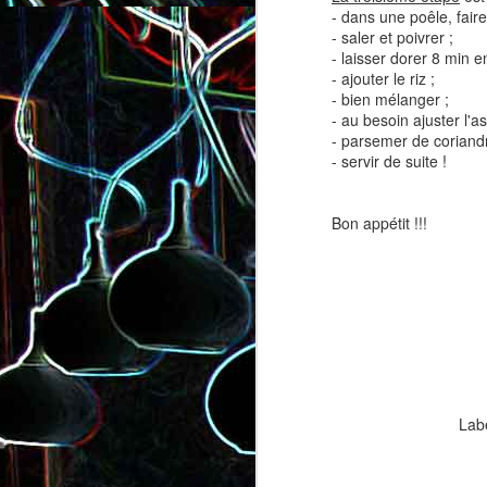
- dans une poêle, faire
- saler et poivrer ;
- laisser dorer 8 min e
- ajouter le riz ;
- bien mélanger ;
- au besoin ajuster l'
- parsemer de coriandr
- servir de suite !
Salade de lentilles au céleri
Salade de radis, à l’orange e
branche et à la carotte
à la coriandre
Bon appétit !!!
Lab
Toast au chèvre, au miel 