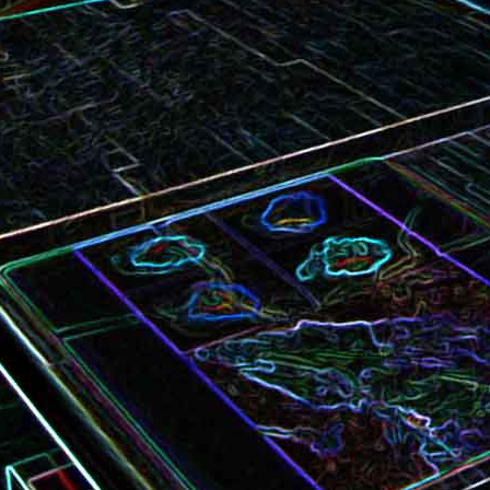
Bundt cake au chocola
Curry de brocoli et de carottes
praliné
Croque-monsieur à la viande
Croque-madame aux
des grisons, au Comté et aux
épinards et au gingembre
noix