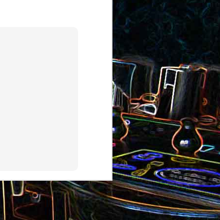
au saumon
et aux olives
ocoli
Quiche sans pâte au chorizo
cons
et aux pommes de terre