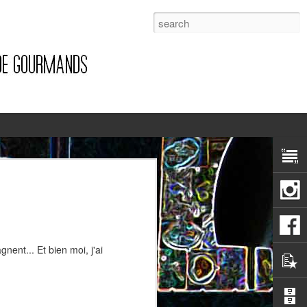
1
ent... Et bien moi, j'ai
Pizza à la pancetta et à la