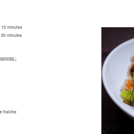
Comté
Crinkles au cit
15 minutes
 minutes
rsonnes :
Cake au chèvre et 
Chou rouge en salade
serrano
e
e fraîche