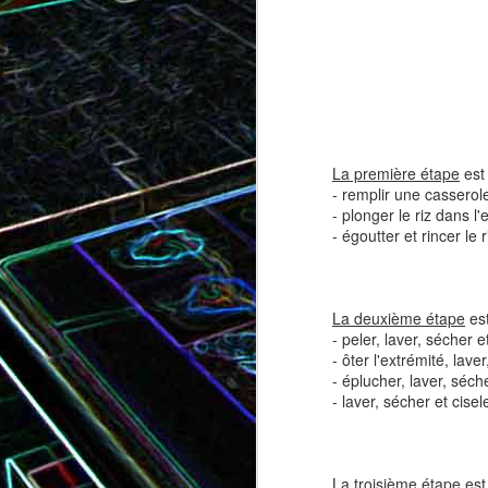
Tatin de tomates cerises à la
Pizza au speck et au
camembert
tapenade
La première étape
est 
- remplir une casserole 
- plonger le riz dans l
- égoutter et rincer le 
La deuxième étape
est
- peler, laver, sécher 
- ôter l'extrémité, lav
- éplucher, laver, séch
Brownie au chocolat recouvert
- laver, sécher et cisel
de marshmallows fondus
Tapenade verte aux ama
La troisième étape
est 