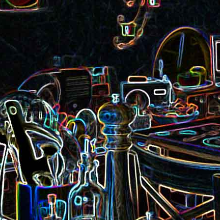
Pizza aux rillettes 
a
Gâteau au chocolat et au
olives
yaourt
ait
Tarte aux pommes, au miel et
Choux de Bruxel
chorizo et à la co
aux amandes