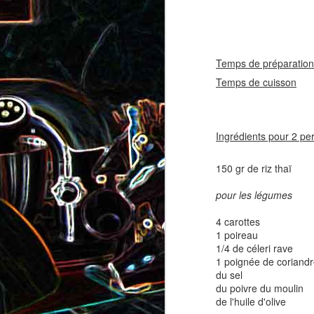
coppa
coppa
1
Temps de préparation
Temps de cuisson
30
Ingrédients pour 2 pe
150 gr de riz thaï
Salade d'avocat, au
Cake à la rhubarbe
pour les légumes
concombre et au crab
4 carottes
2
1 poireau
1/4 de céleri rave
1 poignée de coriandr
du sel
du poivre du moulin
de l'huile d'olive