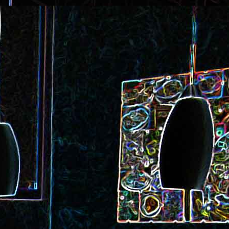
ec et aux
Cookie géant aux pépites de
chocolat et au miel