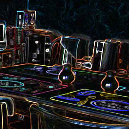
et aux
Noix de cajou caramélisées
au sésame
les au
Quesadillas à la mexicaine
riandre