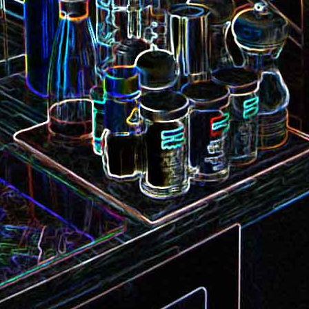
Camembert fondant au sirop
t
Chou pointu sauté à
d'érable
Curry de pois chiches
Smoothie à l'orange et à la
carottes
mangue