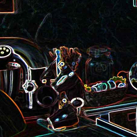
roquette et aux graines de
Smoothie aux kiwis et à l
courge
mangue
Colombo de crevettes au l
Tarte à la pralinoise et aux
de coco
noisettes
2