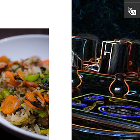
ron
roquette
au jambon
Canistrelli aux amandes et
aux noisettes