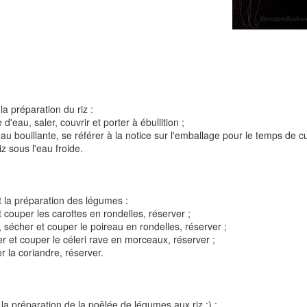
Tarte à la rhubarbe
Panna cotta au citron
noisettes
la préparation du riz :
4
d'eau, saler, couvrir et porter à ébullition ;
'eau bouillante, se référer à la notice sur l'emballage pour le temps de c
riz sous l'eau froide.
 la préparation des légumes :
et couper les carottes en rondelles, réserver ;
er, sécher et couper le poireau en rondelles, réserver ;
er et couper le céleri rave en morceaux, réserver ;
Pizza au camembe
er la coriandre, réserver.
Quiche aux 3 fromages
ndes
jambon blanc et au
2
la préparation de la poêlée de légumes aux riz :) :