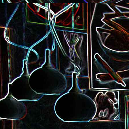
Pizza à la choucroute, a
lardons et au cumin
Tarte amandine
Baguette à la raclette, à la