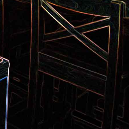
Pizza aux pommes de terre et
 la poêle
aux tomates séchées
2
Salade de thon aux câpres et
 et de
aux deux olives