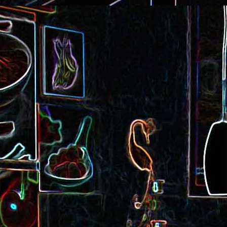
Cake au saucisson s
ux
Crème de poivron aux noix
noix