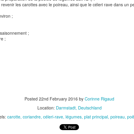
 revenir les carottes avec le poireau, ainsi que le céleri rave dans un peu
nviron ;
assaisonnement ;
e ;
t
Gnocchi sauté au p
Bolognaise de lentilles et de
et à la coriandr
légumes
Posted
22nd February 2016
by
Corinne Rigaud
Location:
Darmstadt, Deutschland
els:
carotte
coriandre
céleri-rave
légumes
plat principal
poireau
poê
et