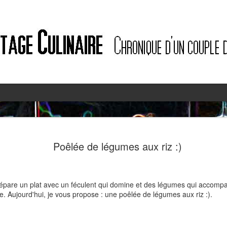
2
2
Poêlée de légumes aux riz :)
épare un plat avec un féculent qui domine et des légumes qui accompagn
se. Aujourd'hui, je vous propose : une poêlée de légumes aux riz :).
Quiche à l'ail des ours et au