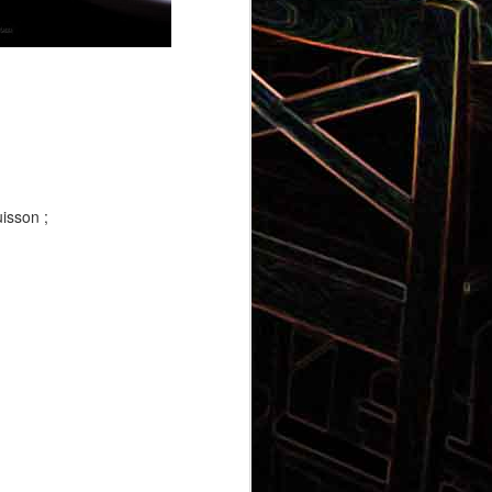
Gnocchi au pesto de
 et aux
pistaches
uisson ;
rt, au
Panna cotta au coulis de kiwi
x olives