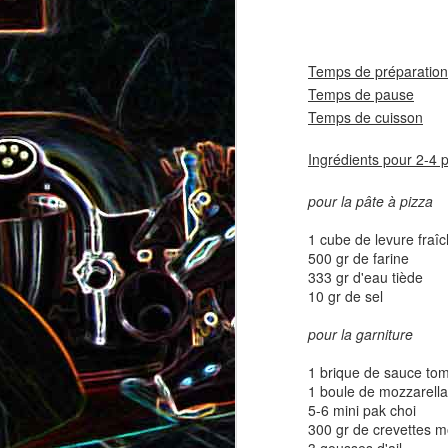
coppa
coppa
1
Temps de préparation
Temps de pause
30 
Temps de cuisson
8-1
Ingrédients pour 2-4 
pour la pâte à pizza
1 cube de levure fraî
500 gr de farine
Salade d'avocat, au
Cake à la rhubarbe
333 gr d'eau tiède
concombre et au crab
10 gr de sel
2
pour la garniture
1 brique de sauce to
1 boule de mozzarella
5-6 mini pak choi
300 gr de crevettes 