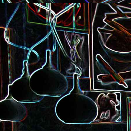
Pizza à la choucroute, a
lardons et au cumin
Tarte amandine
Baguette à la raclette, à la