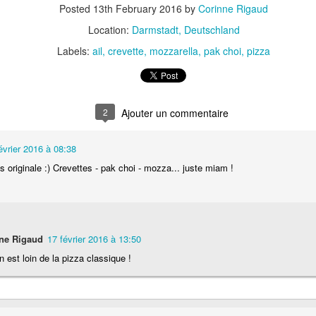
Nouilles chinoises 
Posted
13th February 2016
by
Corinne Rigaud
Moelleux au chocolat au lait
mariné et au br
Location:
Darmstadt, Deutschland
Labels:
ail
crevette
mozzarella
pak choi
pizza
2
évrier 2016 à 08:38
s originale :) Crevettes - pak choi - mozza... juste miam !
Pizza au jambon Serrano et
Pancakes aux flo
®
aux câpres
d'avoine
ne Rigaud
17 février 2016 à 13:50
n est loin de la pizza classique !