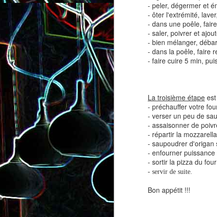
- peler, dégermer et émi
- ôter l'extrémité, lav
- dans une poêle, faire
- saler, poivrer et ajoute
- bien mélanger, débar
- dans la poêle, faire 
- faire cuire 5 min, pui
Salade de lentilles au céleri
Salade de radis, à l’orange e
branche et à la carotte
à la coriandre
La troisième étape
est 
- préchauffer votre fo
- verser un peu de sauc
- assaisonner de poivr
- répartir la mozzarella
- saupoudrer d'origan 
- enfourner puissance 
- sortir la pizza du four
- servir de suite.
Bon appétit !!!
Toast au chèvre, au miel 