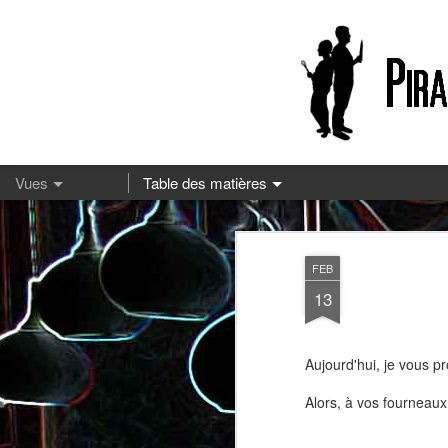
13
FEB
13
Aujourd'hui, je vous p
Alors, à vos fourneaux 
Pizza à la mozzarella et à la
Embeurrée de chou à la