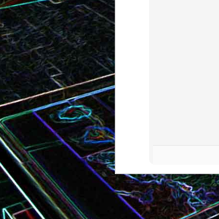
Bundt cake au chocola
Curry de brocoli et de carottes
praliné
Croque-monsieur à la viande
Croque-madame aux
des grisons, au Comté et aux
épinards et au gingembre
noix