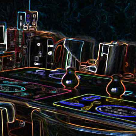
et aux
Noix de cajou caramélisées
au sésame
les au
Quesadillas à la mexicaine
riandre