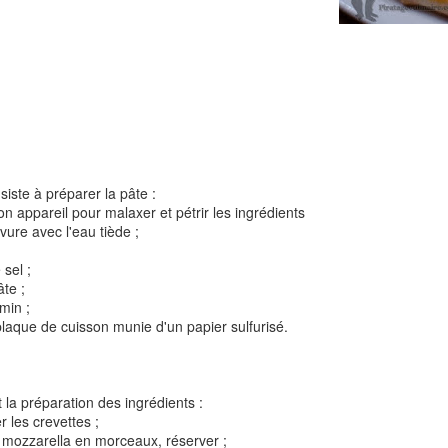
Tarte à la rhubarbe
Panna cotta au citron
noisettes
4
iste à préparer la pâte :
n appareil pour malaxer et pétrir les ingrédients
evure avec l'eau tiède ;
 sel ;
âte ;
 min ;
 plaque de cuisson munie d'un papier sulfurisé.
Pizza au camembe
Quiche aux 3 fromages
ndes
jambon blanc et au
 la préparation des ingrédients :
 les crevettes ;
2
a mozzarella en morceaux, réserver ;