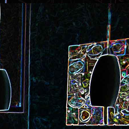
ec et aux
Cookie géant aux pépites de
chocolat et au miel