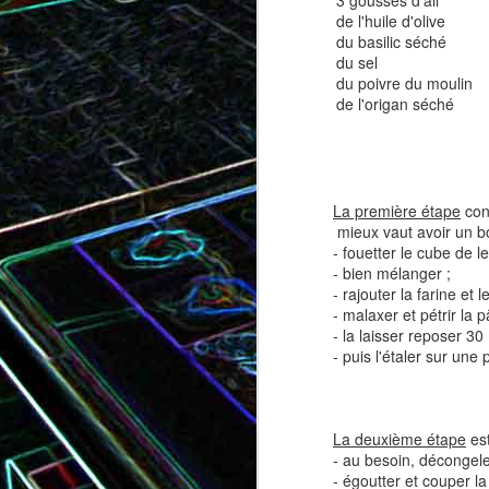
3 gousses d'ail
de l'huile d'olive
du basilic séché
du sel
du poivre du moulin
Tatin de tomates cerises à la
Pizza au speck et au
de l'origan séché
camembert
tapenade
La première étape
cons
mieux vaut avoir un bo
- fouetter le cube de l
- bien mélanger ;
- rajouter la farine et le
- malaxer et pétrir la p
- la laisser reposer 30
- puis l'étaler sur une
Brownie au chocolat recouvert
de marshmallows fondus
Tapenade verte aux ama
La deuxième étape
est
- au besoin, décongeler
- égoutter et couper l