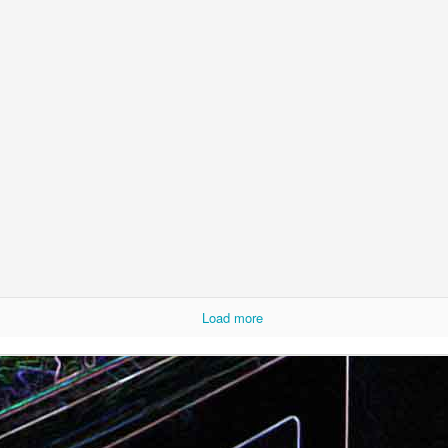
Camembert fondant au sirop
t
Chou pointu sauté à
d'érable
Load more
Curry de pois chiches
Smoothie à l'orange et à la
carottes
mangue