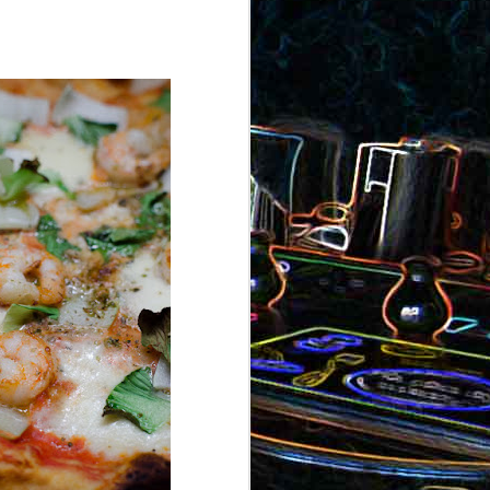
ron
roquette
au jambon
Canistrelli aux amandes et
aux noisettes