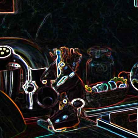
roquette et aux graines de
Smoothie aux kiwis et à l
courge
mangue
Colombo de crevettes au l
Tarte à la pralinoise et aux
de coco
noisettes
2