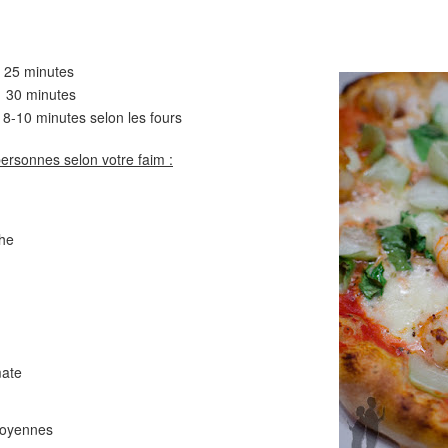
Comté
Crinkles au cit
25 minutes
minutes
0 minutes selon les fours
personnes selon votre faim :
che
Cake au chèvre et 
Chou rouge en salade
serrano
e
mate
moyennes