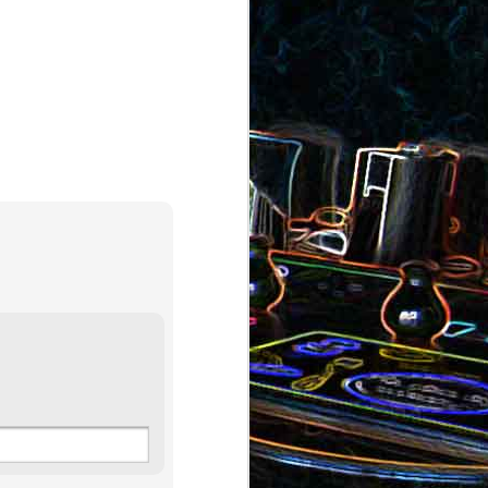
au saumon
et aux olives
ocoli
Quiche sans pâte au chorizo
cons
et aux pommes de terre