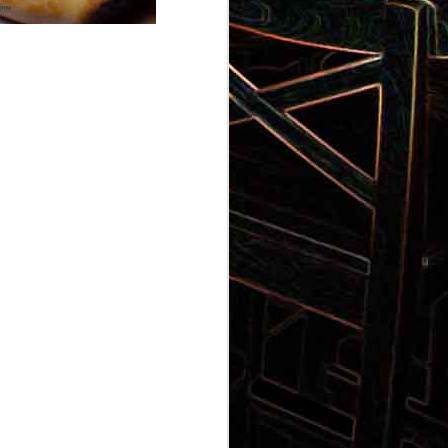
Gnocchi au pesto de
 et aux
pistaches
rt, au
Panna cotta au coulis de kiwi
x olives