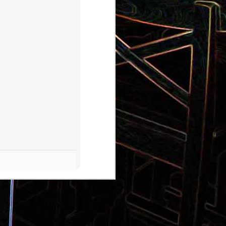
Pizza aux pommes de terre et
 la poêle
aux tomates séchées
2
Salade de thon aux câpres et
 et de
aux deux olives