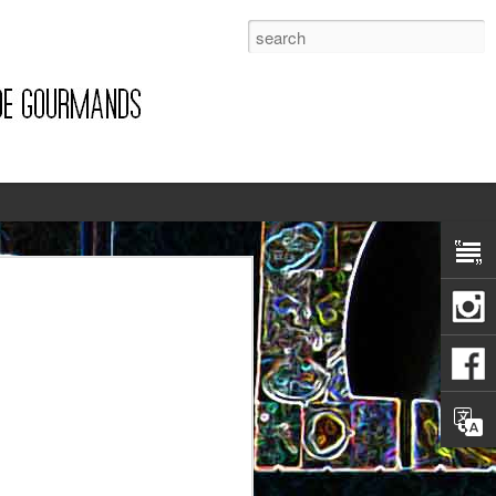
1
Pizza à la pancetta et à la