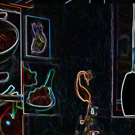
Cake au saucisson s
ux
Crème de poivron aux noix
noix