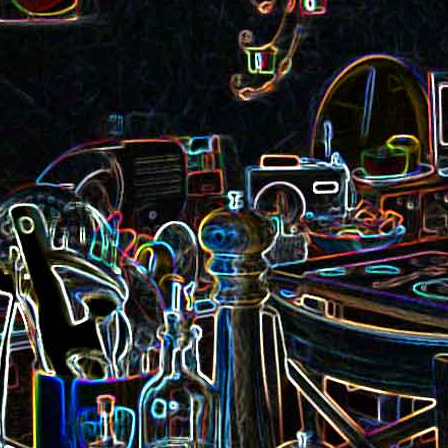
Pizza aux rillettes 
a
Gâteau au chocolat et au
olives
yaourt
ait
Tarte aux pommes, au miel et
Choux de Bruxel
chorizo et à la co
aux amandes