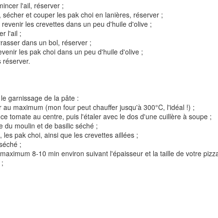
ncer l'ail, réserver ;
er, sécher et couper les pak choi en lanières, réserver ;
 revenir les crevettes dans un peu d'huile d'olive ;
r l'ail ;
rasser dans un bol, réserver ;
revenir les pak choi dans un peu d'huile d'olive ;
s réserver.
t
Gnocchi sauté au p
Bolognaise de lentilles et de
et à la coriandr
le garnissage de la pâte :
légumes
ur au maximum (mon four peut chauffer jusqu'à 300°C, l'idéal !) ;
e tomate au centre, puis l'étaler avec le dos d'une cuillère à soupe ;
e du moulin et de basilic séché ;
, les pak choi, ainsi que les crevettes aillées ;
séché ;
maximum 8-10 min environ suivant l'épaisseur et la taille de votre pizz
 ;
et