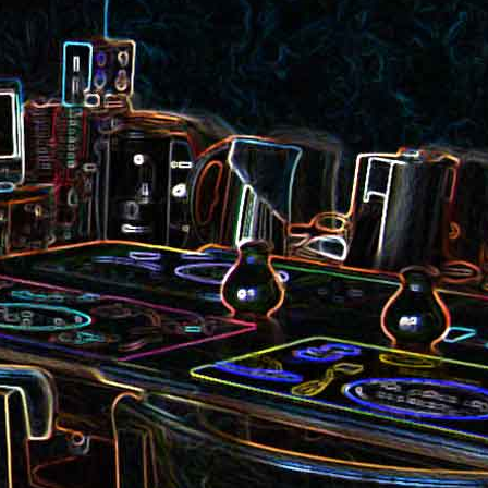
et aux
Noix de cajou caramélisées
au sésame
les au
Quesadillas à la mexicaine
riandre