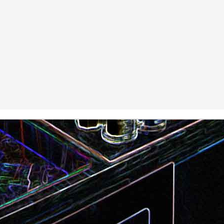
Camembert fondant au sirop
t
Chou pointu sauté à
d'érable
Curry de pois chiches
Smoothie à l'orange et à la
carottes
mangue