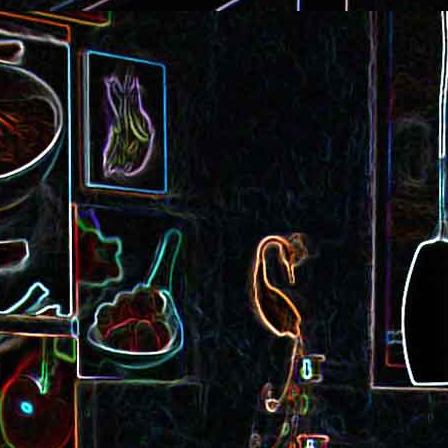
Cake au saucisson s
ux
Crème de poivron aux noix
noix