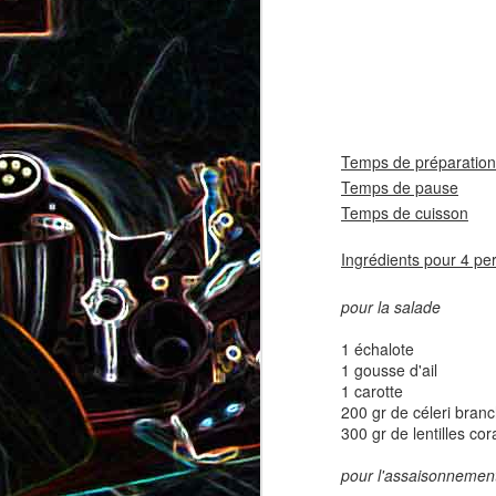
coppa
coppa
1
Temps de préparation
Temps de pause
1 
Temps de cuisson
5 
Ingrédients pour 4 pe
Salade d'avocat, au
Cake à la rhubarbe
pour la salade
concombre et au crab
1 échalote
2
1 gousse d'ail
1 carotte
200 gr de céleri bran
300 gr de lentilles cora
pour l'assaisonnemen