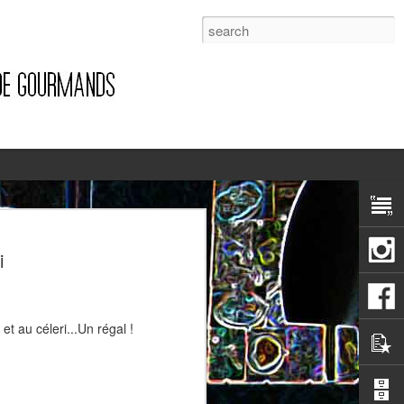
1
i
et au céleri...Un régal !
Pizza à la pancetta et à la