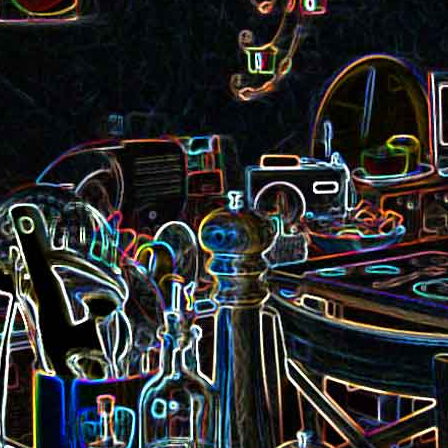
Pizza aux rillettes 
a
Gâteau au chocolat et au
olives
yaourt
ait
Tarte aux pommes, au miel et
Choux de Bruxel
chorizo et à la co
aux amandes