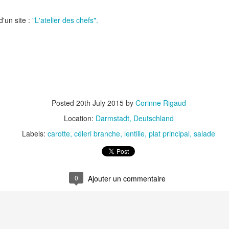
Nouilles chinoises 
Moelleux au chocolat au lait
mariné et au br
d'un site :
"L'atelier des chefs".
Posted
20th July 2015
by
Corinne Rigaud
Location:
Darmstadt, Deutschland
Labels:
carotte
céleri branche
lentille
plat principal
salade
Pizza au jambon Serrano et
Pancakes aux flo
®
aux câpres
d'avoine
0