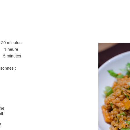
Comté
Crinkles au cit
20 minutes
heure
minutes
rsonnes :
Cake au chèvre et 
Chou rouge en salade
serrano
e
che
il
t