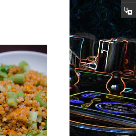
ron
roquette
au jambon
Canistrelli aux amandes et
aux noisettes