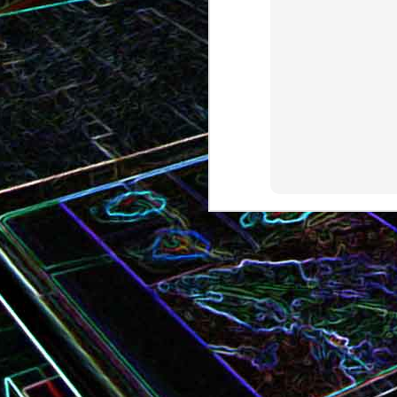
Bundt cake au chocola
Curry de brocoli et de carottes
praliné
Croque-monsieur à la viande
Croque-madame aux
des grisons, au Comté et aux
épinards et au gingembre
noix