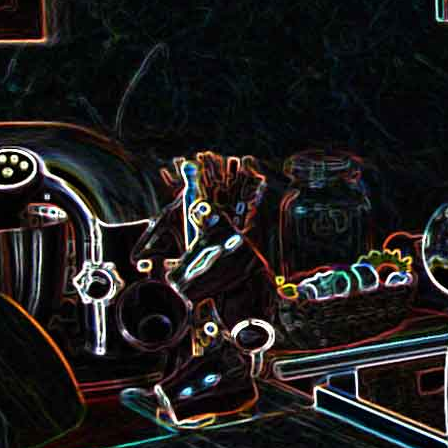
roquette et aux graines de
Smoothie aux kiwis et à l
courge
mangue
Colombo de crevettes au l
Tarte à la pralinoise et aux
de coco
noisettes
2