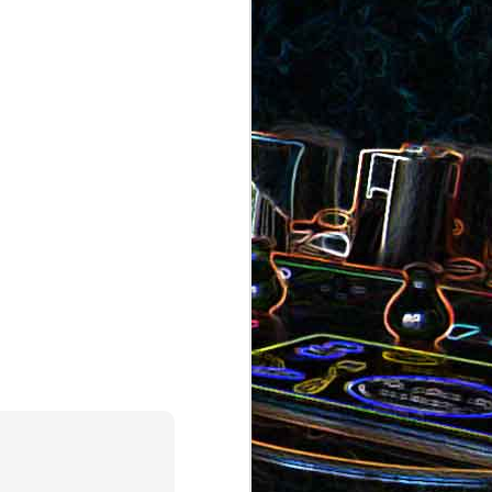
au saumon
et aux olives
ocoli
Quiche sans pâte au chorizo
cons
et aux pommes de terre