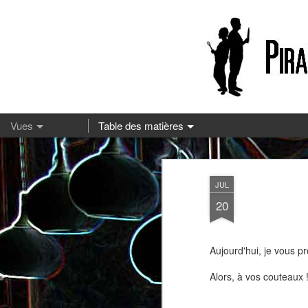
13
JUL
20
Aujourd'hui, je vous pr
Alors, à vos couteaux !
Pizza à la mozzarella et à la
Embeurrée de chou à la