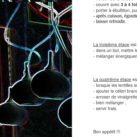
- couvrir avec
3 à 4 fo
- porter à ébullition, p
- après cuisson, égoutt
- laisser refroidir.
La troisième étape
est 
- dans un bol, mettre le
Salade de lentilles au céleri
Salade de radis, à l’orange e
- mélanger énergique
branche et à la carotte
à la coriandre
La quatrième étape
est
- lorsque les lentilles 
- ajouter le céleri bran
- arroser de vinaigrette
- bien mélanger ;
- servir frais.
Bon appétit !!!
Toast au chèvre, au miel 