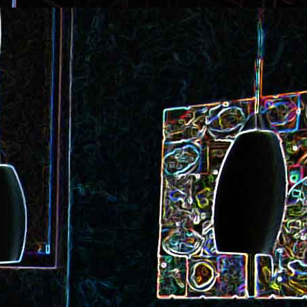
ec et aux
Cookie géant aux pépites de
chocolat et au miel