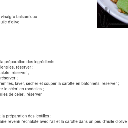
e vinaigre balsamique
uile d'olive
Tarte à la rhubarbe
Panna cotta au citron
noisettes
4
la préparation des ingrédients :
lentilles, réserver ;
halote, réserver ;
 réserver ;
trémités, laver, sécher et couper la carotte en bâtonnets, réserver ;
r le céleri en rondelles ;
lles de céleri, réserver.
Pizza au camembe
Quiche aux 3 fromages
ndes
jambon blanc et au
 la préparation des lentilles :
re revenir l'échalote avec l'ail et la carotte dans un peu d'huile d'olive 
2