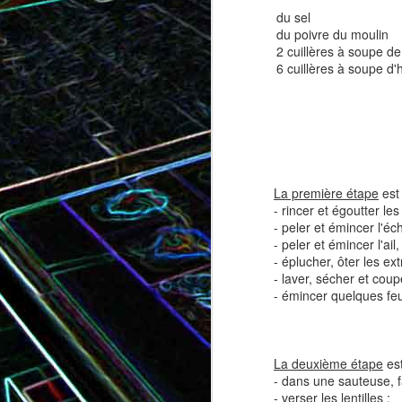
du sel
du poivre du moulin
2 cuillères à soupe d
6 cuillères à soupe d'h
Tatin de tomates cerises à la
Pizza au speck et au
camembert
tapenade
La première étape
est 
- rincer et égoutter les 
- peler et émincer l'éc
- peler et émincer l'ail,
- éplucher, ôter les ex
- laver, sécher et coupe
- émincer quelques feui
Brownie au chocolat recouvert
de marshmallows fondus
Tapenade verte aux ama
La deuxième étape
est
- dans une sauteuse, fai
- verser les lentilles ;