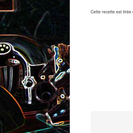
Pizza au camembert, au sirop
aux amandes
d'érable et aux noix
Cette recette est tirée 
2
Salade de vermicelles de riz,
aux crevettes et au
Minis brownies aux Oreo
pamplemousse