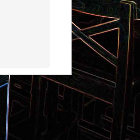
Pizza aux pommes de terre et
 la poêle
aux tomates séchées
2
Salade de thon aux câpres et
 et de
aux deux olives