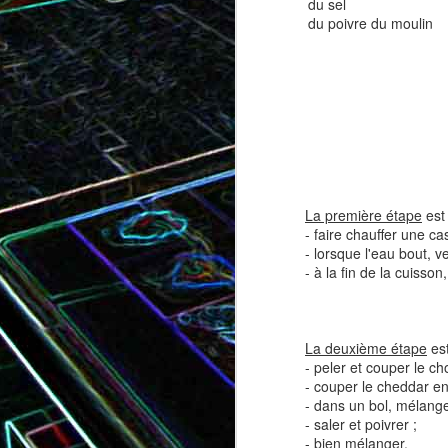
du sel
du poivre du moulin
Tatin de tomates cerises à la
Pizza au speck et au
camembert
tapenade
La première étape
est 
- faire chauffer une c
- lorsque l'eau bout, v
- à la fin de la cuisson
La deuxième étape
est
Brownie au chocolat recouvert
- peler et couper le ch
de marshmallows fondus
Tapenade verte aux ama
- couper le cheddar en 
- dans un bol, mélange
- saler et poivrer ;
- bien mélanger.