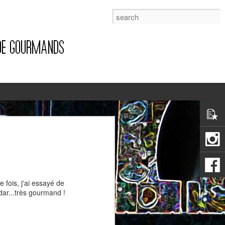
1
e fois, j'ai essayé de
dar...très gourmand !
Pizza à la pancetta et à la