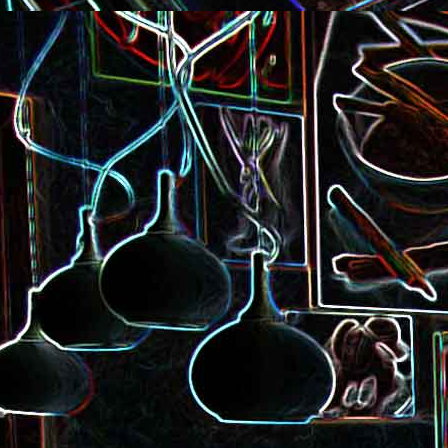
Pizza à la choucroute, a
lardons et au cumin
Tarte amandine
Baguette à la raclette, à la