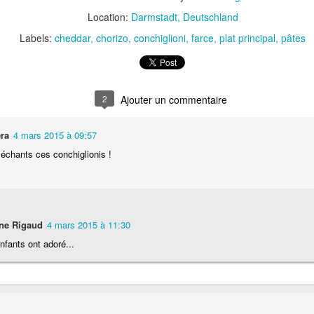
Nouilles chinoises 
Location:
Darmstadt, Deutschland
Moelleux au chocolat au lait
mariné et au br
Labels:
cheddar
chorizo
conchiglioni
farce
plat principal
pâtes
2
ra
4 mars 2015 à 09:57
lléchants ces conchiglionis !
Pizza au jambon Serrano et
Pancakes aux flo
®
aux câpres
d'avoine
ne Rigaud
4 mars 2015 à 11:30
fants ont adoré...