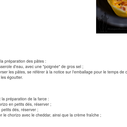
Tarte à la rhubarbe
Panna cotta au citron
noisettes
4
la préparation des pâtes :
asserole d'eau, avec une "poignée" de gros sel ;
erser les pâtes, se référer à la notice sur l'emballage pour le temps de 
, les égoutter.
 la préparation de la farce :
Pizza au camembe
orizo en petits dés, réserver ;
Quiche aux 3 fromages
ndes
jambon blanc et au
petits dés, réserver ;
r le chorizo avec le cheddar, ainsi que la crème fraîche ;
2