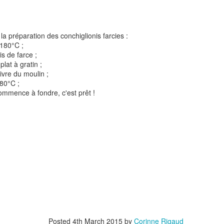
la préparation des conchiglionis farcies :
 180°C ;
is de farce ;
plat à gratin ;
ivre du moulin ;
80°C ;
t
Gnocchi sauté au p
Bolognaise de lentilles et de
ommence à fondre, c'est prêt !
et à la coriandr
légumes
Posted
4th March 2015
by
Corinne Rigaud
et