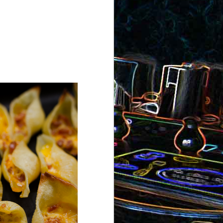
ron
roquette
au jambon
Canistrelli aux amandes et
aux noisettes