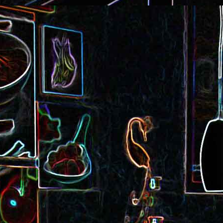
Cake au saucisson s
ux
Crème de poivron aux noix
noix