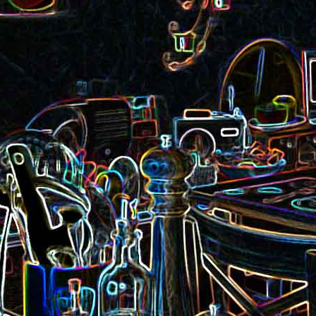
Pizza aux rillettes 
a
Gâteau au chocolat et au
olives
yaourt
ait
Tarte aux pommes, au miel et
Choux de Bruxel
chorizo et à la co
aux amandes