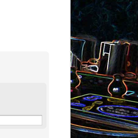
au saumon
et aux olives
ocoli
Quiche sans pâte au chorizo
cons
et aux pommes de terre