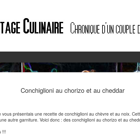
2
2
Conchiglioni au chorizo et au cheddar
je vous présentais une recette de conchiglioni au chèvre et au noix. Cett
une autre garniture. Voici donc : des conchiglioni au chorizo et au ched
 !!!
Quiche à l'ail des ours et au