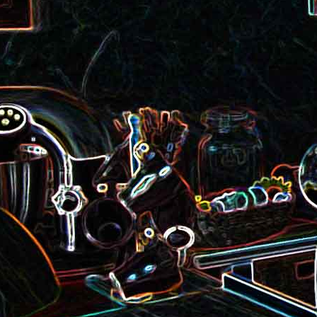
roquette et aux graines de
Smoothie aux kiwis et à l
courge
mangue
Colombo de crevettes au l
Tarte à la pralinoise et aux
de coco
noisettes
2