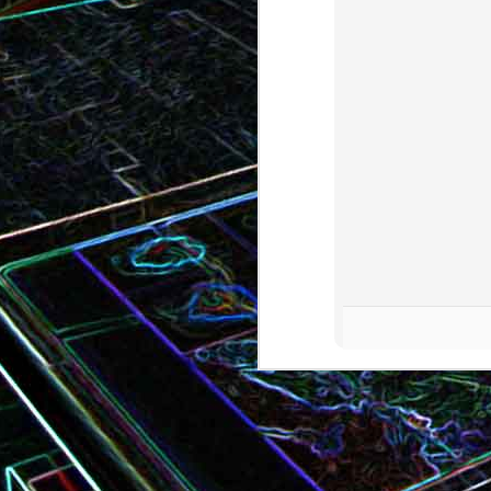
Bundt cake au chocola
Curry de brocoli et de carottes
praliné
Croque-monsieur à la viande
Croque-madame aux
des grisons, au Comté et aux
épinards et au gingembre
noix