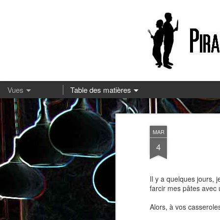
13
MAR
4
Il y a quelques jours, 
farcir mes pâtes avec 
Alors, à vos casseroles
Pizza à la mozzarella et à la
Embeurrée de chou à la