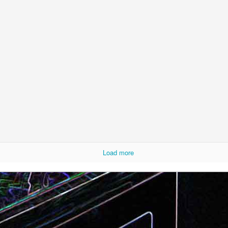
Camembert fondant au sirop
t
Chou pointu sauté à
d'érable
Load more
Curry de pois chiches
Smoothie à l'orange et à la
carottes
mangue