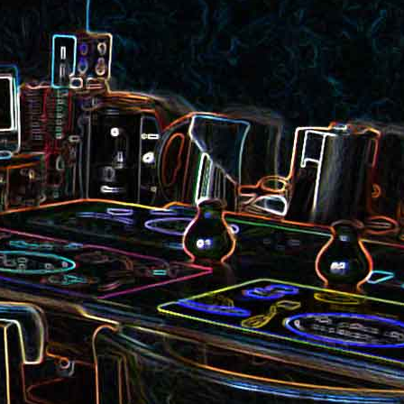
et aux
Noix de cajou caramélisées
au sésame
les au
Quesadillas à la mexicaine
riandre