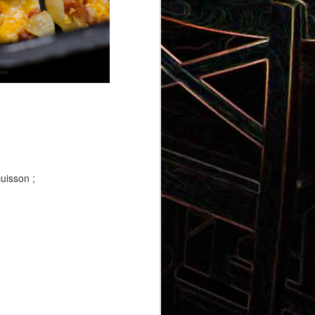
Gnocchi au pesto de
 et aux
pistaches
cuisson ;
rt, au
Panna cotta au coulis de kiwi
x olives