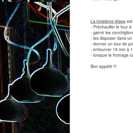
La troisième étape
est 
- Préchauffer le four à
- garnir les conchiglion
- les disposer dans un 
- donner un tour de po
- enfourner 15 min à 1
Salade de lentilles au céleri
Salade de radis, à l’orange e
- lorsque le fromage c
branche et à la carotte
à la coriandre
Bon appétit !!!
Toast au chèvre, au miel 