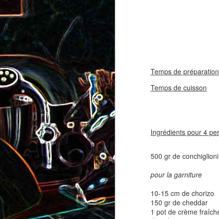
coppa
coppa
1
Temps de préparation
Temps de cuisson
25
Salade d'avocat, au
Ingrédients pour 4 pe
Cake à la rhubarbe
concombre et au crab
500 gr de conchiglioni 
2
pour la garniture
10-15 cm de chorizo
150 gr de cheddar
1 pot de crème fraîch