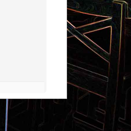
Pizza aux pommes de terre et
 la poêle
aux tomates séchées
2
Salade de thon aux câpres et
 et de
aux deux olives