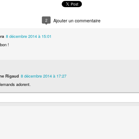
Nouilles chinoises 
Moelleux au chocolat au lait
mariné et au br
2
ra
8 décembre 2014 à 15:01
 bon !
ne Rigaud
8 décembre 2014 à 17:27
Pizza au jambon Serrano et
llemands adorent.
Pancakes aux flo
®
aux câpres
d'avoine