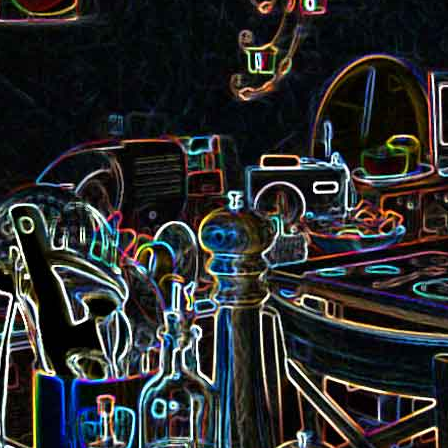
Pizza aux rillettes 
a
Gâteau au chocolat et au
olives
yaourt
ait
Tarte aux pommes, au miel et
Choux de Bruxel
chorizo et à la co
aux amandes