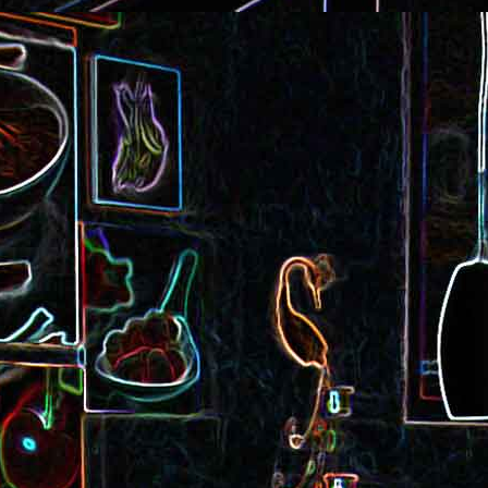
Cake au saucisson s
ux
Crème de poivron aux noix
noix