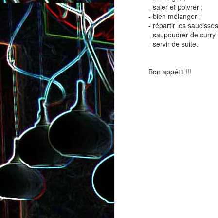
- saler et poivrer ;
- bien mélanger ;
- répartir les saucisse
- saupoudrer de curry 
- servir de suite.
Bon appétit !!!
Salade de lentilles au céleri
Salade de radis, à l’orange e
branche et à la carotte
à la coriandre
Toast au chèvre, au miel 