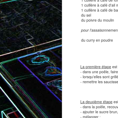
1 cuillère à café de f
1 cuillère à café d'ail
1 cuillère à café de ba
du sel
du poivre du moulin
Tatin de tomates cerises à la
Pizza au speck et au
camembert
tapenade
pour l'assaisonnemen
du curry en poudre
La première étape
est 
- dans une poêle, faire
- lorsqu'elles sont gril
- remettre les sauciss
Brownie au chocolat recouvert
de marshmallows fondus
Tapenade verte aux ama
La deuxième étape
est
- dans la poêle, recou
- ajouter le sucre brun,
- mélanger ;