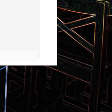
Pizza aux pommes de terre et
 la poêle
aux tomates séchées
2
Salade de thon aux câpres et
 et de
aux deux olives