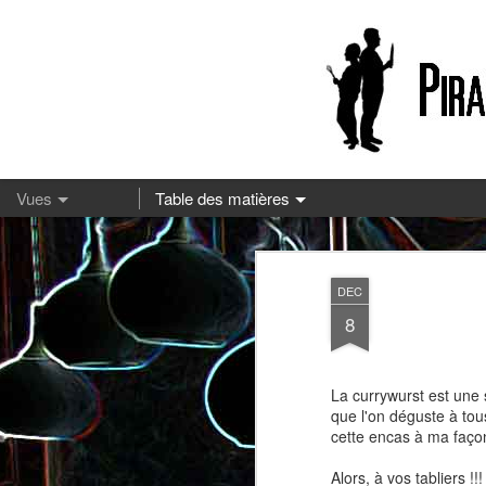
13
DEC
8
La currywurst est une
que l'on déguste à tou
cette encas à ma façon
Pizza à la mozzarella et à la
Embeurrée de chou à la
Alors, à vos tabliers !!!