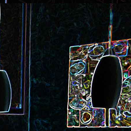
ec et aux
Cookie géant aux pépites de
chocolat et au miel