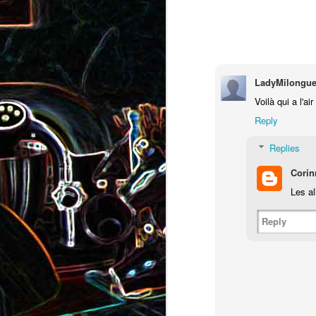
Pizza au camembert, au sirop
aux amandes
d'érable et aux noix
2
LadyMilongue
Voilà qui a l'air
Reply
Replies
Corin
Salade de vermicelles de riz,
Les a
aux crevettes et au
Minis brownies aux Oreo
pamplemousse
Reply