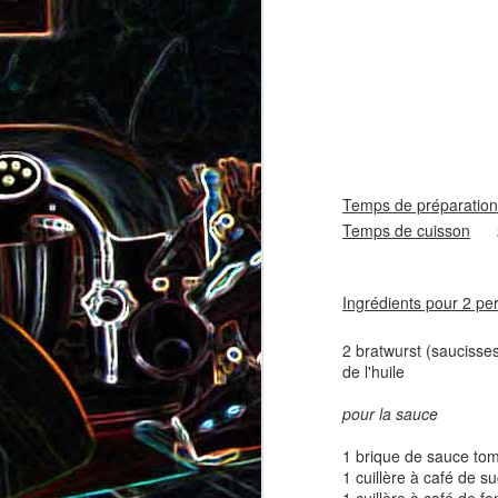
coppa
coppa
1
Temps de préparation
Temps de cuisson
20
Salade d'avocat, au
Ingrédients pour 2 pe
Cake à la rhubarbe
concombre et au crab
2 bratwurst (saucisse
2
de l'huile
pour la sauce
1 brique de sauce to
1 cuillère à café de s