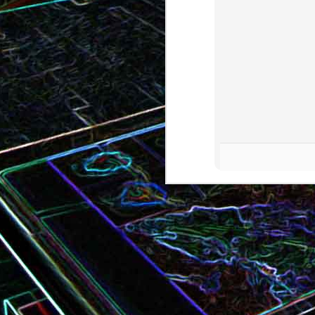
Bundt cake au chocola
Curry de brocoli et de carottes
praliné
Croque-monsieur à la viande
Croque-madame aux
des grisons, au Comté et aux
épinards et au gingembre
noix