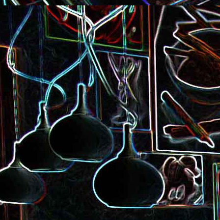
Pizza à la choucroute, a
lardons et au cumin
Tarte amandine
Baguette à la raclette, à la