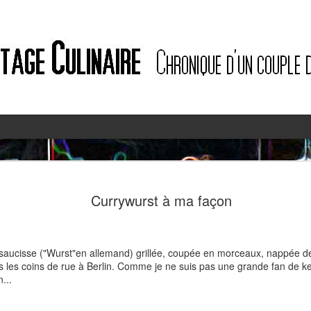
2
2
Currywurst à ma façon
 saucisse ("Wurst"en allemand) grillée, coupée en morceaux, nappée de
s les coins de rue à Berlin. Comme je ne suis pas une grande fan de ket
...
Quiche à l'ail des ours et au