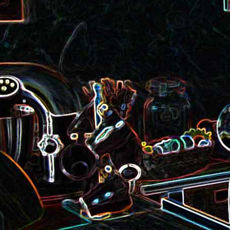
roquette et aux graines de
Smoothie aux kiwis et à l
courge
mangue
Colombo de crevettes au l
Tarte à la pralinoise et aux
de coco
noisettes
2