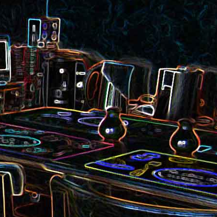
et aux
Noix de cajou caramélisées
au sésame
les au
Quesadillas à la mexicaine
riandre