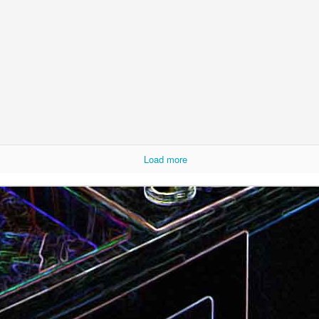
Camembert fondant au sirop
t
Chou pointu sauté à
d'érable
Load more
Curry de pois chiches
Smoothie à l'orange et à la
carottes
mangue