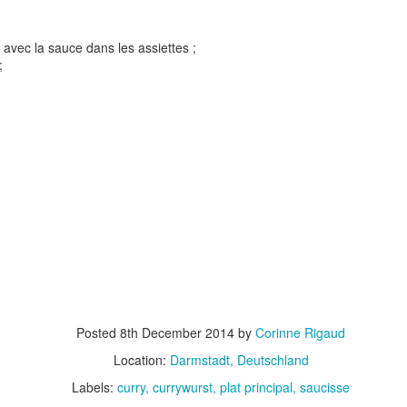
s avec la sauce dans les assiettes ;
;
t
Gnocchi sauté au p
Bolognaise de lentilles et de
et à la coriandr
légumes
Posted
8th December 2014
by
Corinne Rigaud
Location:
Darmstadt, Deutschland
Labels:
curry
currywurst
plat principal
saucisse
et