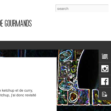
1
 ketchup et de curry,
chup, j'ai donc revisité
Pizza à la pancetta et à la