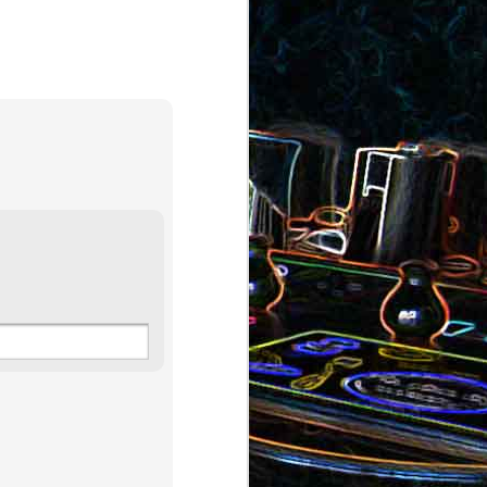
au saumon
et aux olives
ocoli
Quiche sans pâte au chorizo
cons
et aux pommes de terre