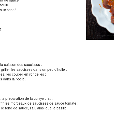
ond de sauce
 moulu
silic séché
Tarte à la rhubarbe
Panna cotta au citron
noisettes
t
4
la cuisson des saucisses :
 griller les saucisses dans un peu d'huile ;
lées, les couper en rondelles ;
es dans la poêle.
Pizza au camembe
Quiche aux 3 fromages
ndes
jambon blanc et au
 la préparation de la currywurst :
vrir les morceaux de saucisses de sauce tomate ;
 le fond de sauce, l'ail, ainsi que le basilic ;
2