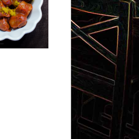
Gnocchi au pesto de
 et aux
pistaches
rt, au
Panna cotta au coulis de kiwi
x olives