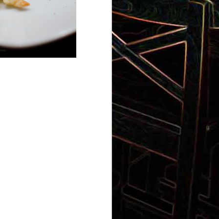
Gnocchi au pesto de
 et aux
pistaches
rt, au
Panna cotta au coulis de kiwi
x olives