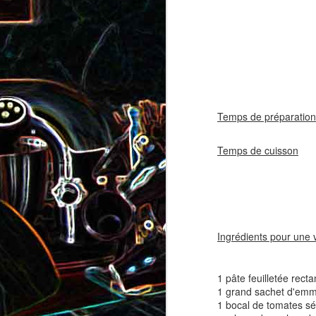
coppa
coppa
1
Temps de préparation
Temps de cuisson
20
Salade d'avocat, au
Cake à la rhubarbe
concombre et au crab
2
Ingrédients pour une 
1 pâte feuilletée recta
1 grand sachet d'emm
1 bocal de tomates séc