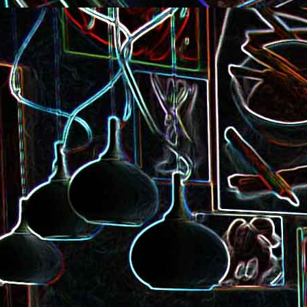
Pizza à la choucroute, a
lardons et au cumin
Tarte amandine
Baguette à la raclette, à la