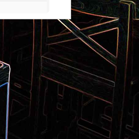
Pizza aux pommes de terre et
 la poêle
aux tomates séchées
2
Salade de thon aux câpres et
 et de
aux deux olives