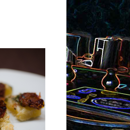
ron
roquette
au jambon
Canistrelli aux amandes et
aux noisettes