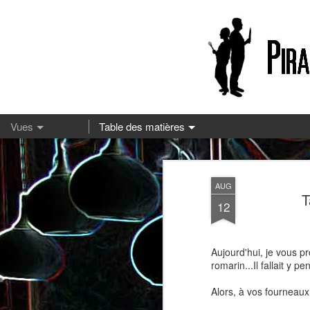
13
AUG
T
12
Aujourd'hui, je vous p
romarin...Il fallait y pe
Alors, à vos fourneaux 
Pizza à la mozzarella et à la
Embeurrée de chou à la