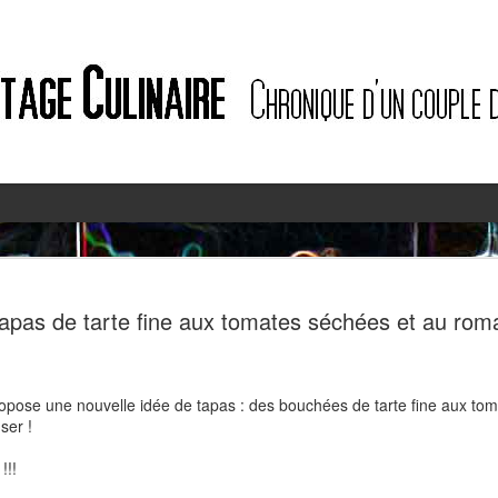
2
2
apas de tarte fine aux tomates séchées et au rom
ropose une nouvelle idée de tapas : des bouchées de tarte fine aux to
nser !
!!!
Quiche à l'ail des ours et au