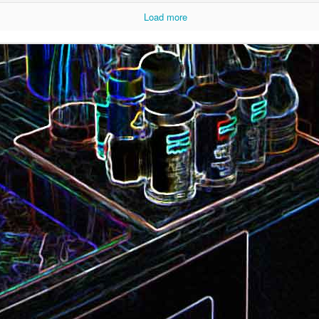
Load more
Camembert fondant au sirop
t
Chou pointu sauté à
d'érable
Curry de pois chiches
Smoothie à l'orange et à la
carottes
mangue