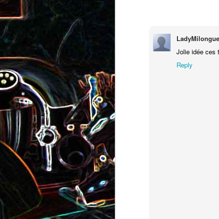
Pizza au camembert, au sirop
aux amandes
d'érable et aux noix
LadyMilongue
2
Jolie idée ces 
Reply
Salade de vermicelles de riz,
aux crevettes et au
Minis brownies aux Oreo
pamplemousse