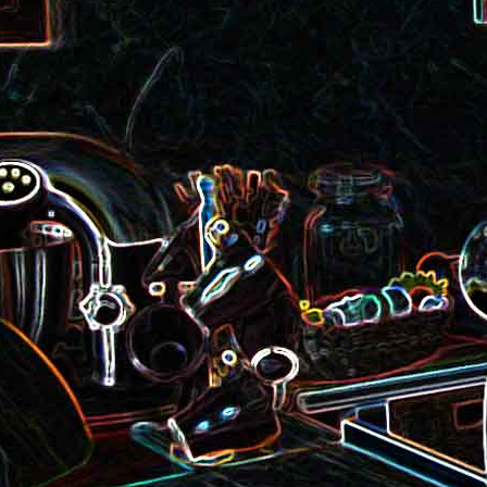
roquette et aux graines de
Smoothie aux kiwis et à l
courge
mangue
Colombo de crevettes au l
Tarte à la pralinoise et aux
de coco
noisettes
2