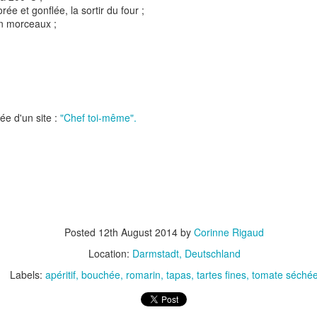
orée et gonflée, la sortir du four ;
en morceaux ;
rée d'un site :
"Chef toi-même".
t
Gnocchi sauté au p
Bolognaise de lentilles et de
et à la coriandr
légumes
Posted
12th August 2014
by
Corinne Rigaud
Location:
Darmstadt, Deutschland
Labels:
apéritif
bouchée
romarin
tapas
tartes fines
tomate séché
et