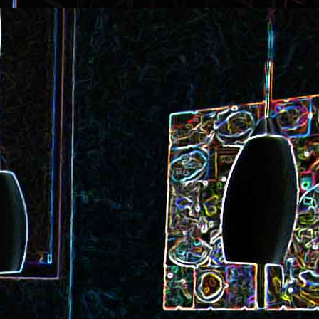
ec et aux
Cookie géant aux pépites de
chocolat et au miel