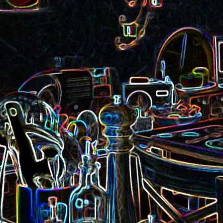
Pizza aux rillettes 
a
Gâteau au chocolat et au
olives
yaourt
ait
Tarte aux pommes, au miel et
Choux de Bruxel
chorizo et à la co
aux amandes