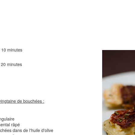
Comté
Crinkles au cit
10 minutes
 minutes
Cake au chèvre et 
Chou rouge en salade
serrano
e
vingtaine de bouchées :
ngulaire
ental râpé
hées dans de l'huile d'olive