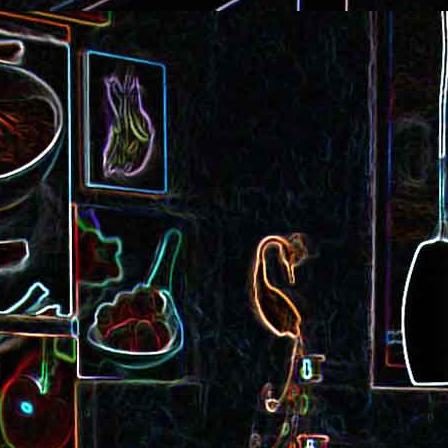
Cake au saucisson s
ux
Crème de poivron aux noix
noix