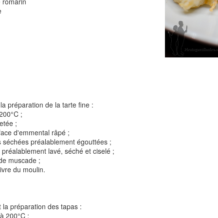
 romarin
e
Tarte à la rhubarbe
Panna cotta au citron
noisettes
4
la préparation de la tarte fine :
 200°C ;
letée ;
rface d'emmental râpé ;
s séchées préalablement égouttées ;
préalablement lavé, séché et ciselé ;
 de muscade ;
ivre du moulin.
Pizza au camembe
Quiche aux 3 fromages
ndes
jambon blanc et au
 la préparation des tapas :
2
 à 200°C ;