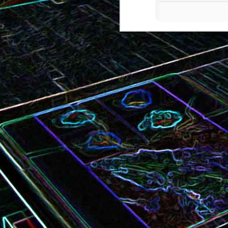
Bundt cake au chocola
Curry de brocoli et de carottes
praliné
Croque-monsieur à la viande
Croque-madame aux
des grisons, au Comté et aux
épinards et au gingembre
noix