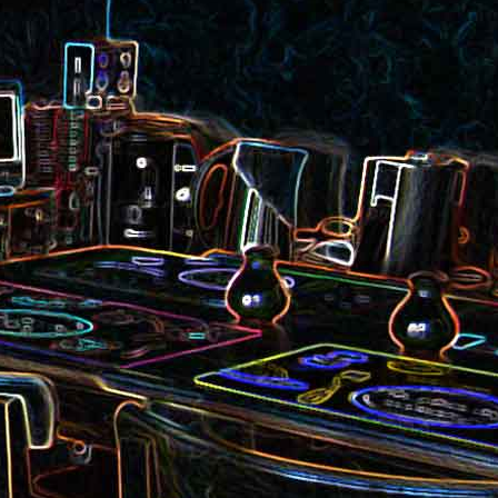
et aux
Noix de cajou caramélisées
au sésame
les au
Quesadillas à la mexicaine
riandre