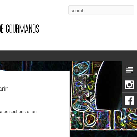
1
arin
mates séchées et au
Pizza à la pancetta et à la