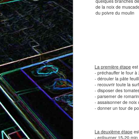
quelques branches de
de la noix de muscad
du poivre du moulin
Tatin de tomates cerises à la
Pizza au speck et au
camembert
tapenade
La première étape
est 
- préchauffer le four à
- dérouler la pâte feuil
- recouvrir toute la su
- disposer des tomate
- parsemer de romarin 
- assaisonner de noix
- donner un tour de po
Brownie au chocolat recouvert
de marshmallows fondus
Tapenade verte aux ama
La deuxième étape
est
- enfourner 15-20 min