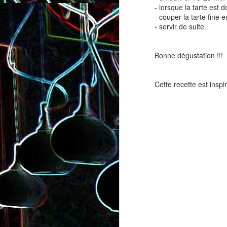
- lorsque la tarte est d
- couper la tarte fine 
- servir de suite.
Bonne dégustation !!!
Cette recette est inspi
Salade de lentilles au céleri
Salade de radis, à l’orange e
branche et à la carotte
à la coriandre
Toast au chèvre, au miel 