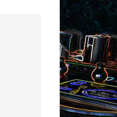
au saumon
et aux olives
ocoli
Quiche sans pâte au chorizo
cons
et aux pommes de terre