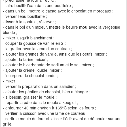
- préchauffer le four à 165°C ;
- faire bouillir l'eau dans une bouilloire ;
- dans un bol, mettre le cacao avec le chocolat en morceaux ;
- verser l'eau bouillante ;
- lisser à la spatule, réserver ;
- dans le bol d'un mixeur, mettre le beurre
mou
avec la vergeoise
blonde ;
- mixer jusqu'à blanchiment ;
- couper la gousse de vanille en 2 ;
- la gratter avec la lame d'un couteau ;
- ajouter les graines de vanille, ainsi que les oeufs, mixer ;
- ajouter la farine, mixer ;
- ajouter le bicarbonate de sodium et le sel, mixer ;
- ajouter la crème liquide, mixer ;
- incorporer le chocolat fondu ;
- mixer ;
- verser la préparation dans un saladier ;
- ajouter les pépites de chocolat, bien mélanger ;
- si besoin, graisser le moule ;
- répartir la pâte dans le moule à kouglof ;
- enfourner 40 min environ à 165°C selon les fours ;
- vérifier la cuisson avec une lame de couteau ;
- sortir le moule du four et laisser tiédir avant de démouler sur une
grille.