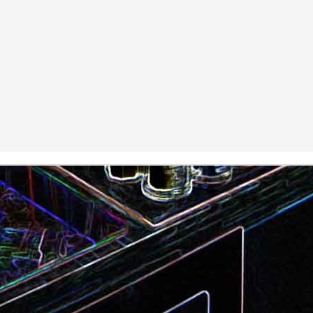
Camembert fondant au sirop
t
Chou pointu sauté à
d'érable
Curry de pois chiches
Smoothie à l'orange et à la
carottes
mangue