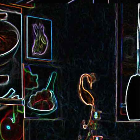
Cake au saucisson s
ux
Crème de poivron aux noix
noix