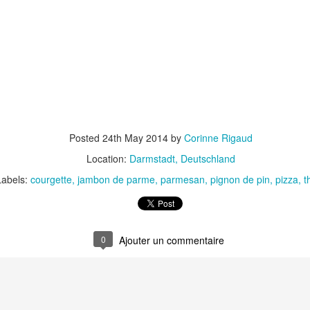
Nouilles chinoises 
Moelleux au chocolat au lait
mariné et au br
Posted
24th May 2014
by
Corinne Rigaud
Location:
Darmstadt, Deutschland
Labels:
courgette
jambon de parme
parmesan
pignon de pin
pizza
t
Pizza au jambon Serrano et
Pancakes aux flo
®
aux câpres
d'avoine
0