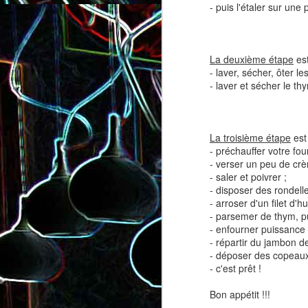
- puis l'étaler sur une
La deuxième étape
est
- laver, sécher, ôter l
- laver et sécher le th
Salade de lentilles au céleri
Salade de radis, à l’orange e
branche et à la carotte
à la coriandre
La troisième étape
est 
- préchauffer votre fou
- verser un peu de crèm
- saler et poivrer ;
- disposer des rondelle
- arroser d'un filet d'hui
- parsemer de thym, pu
- enfourner puissance 
- répartir du jambon d
- déposer des copeau
- c'est prêt !
Bon appétit !!!
Toast au chèvre, au miel 