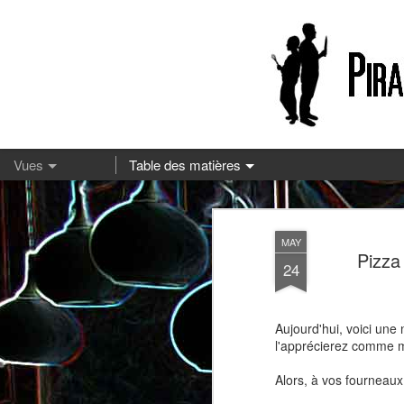
13
MAY
Pizza
24
Aujourd'hui, voici une
l'apprécierez comme m
Alors, à vos fourneaux 
Pizza à la mozzarella et à la
Embeurrée de chou à la