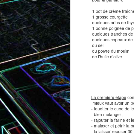
1 pot de crème fraîch
1 grosse courgette
quelques brins de thy
Tatin de tomates cerises à la
Pizza au speck et au
1 bonne poignée de p
camembert
tapenade
quelques tranches d
quelques copeaux de
du sel
du poivre du moulin
de l'huile d'olive
La première étape
cons
mieux vaut avoir un bo
Brownie au chocolat recouvert
- fouetter le cube de 
de marshmallows fondus
Tapenade verte aux ama
- bien mélanger ;
- rajouter la farine et le
- malaxer et pétrir la p
- la laisser reposer 30