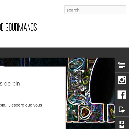
1
s de pin
pin...J'espère que vous
Pizza à la pancetta et à la