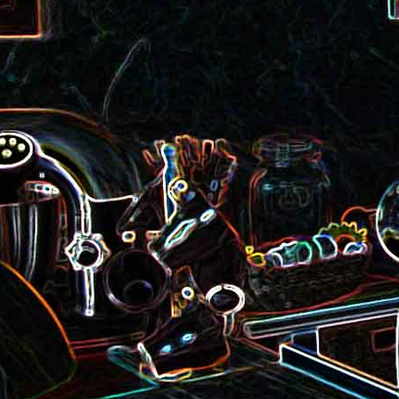
roquette et aux graines de
Smoothie aux kiwis et à l
courge
mangue
Colombo de crevettes au l
Tarte à la pralinoise et aux
de coco
noisettes
2