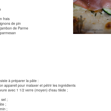
e
m frais
Tarte à la rhubarbe
ignons de pin
Panna cotta au citron
noisettes
e jambon de Parme
 parmesan
4
iste à préparer la pâte :
n appareil pour malaxer et pétrir les ingrédients
Pizza au camembe
levure avec 1 1/2 verre (moyen) d'eau tiède ;
Quiche aux 3 fromages
ndes
jambon blanc et au
 sel ;
âte ;
2
 min ;