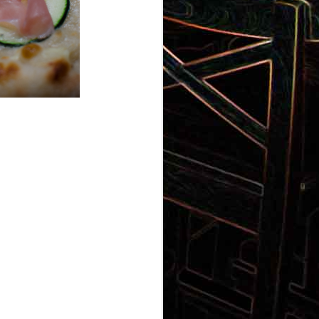
Gnocchi au pesto de
 et aux
pistaches
rt, au
Panna cotta au coulis de kiwi
x olives