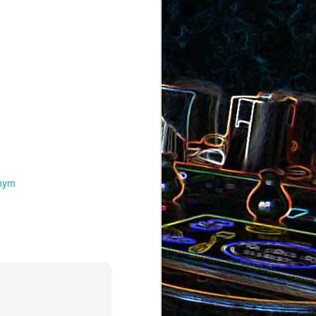
au saumon
et aux olives
ocoli
hym
Quiche sans pâte au chorizo
cons
et aux pommes de terre