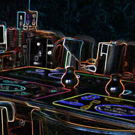
et aux
Noix de cajou caramélisées
au sésame
les au
Quesadillas à la mexicaine
riandre