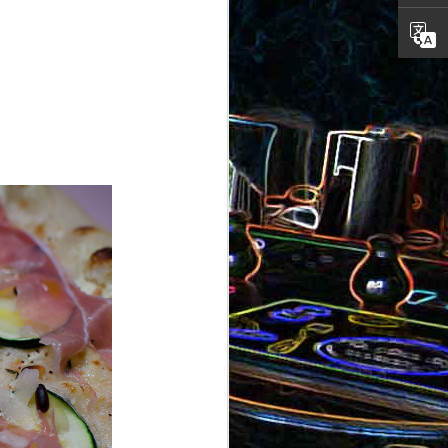
ron
roquette
au jambon
Canistrelli aux amandes et
aux noisettes