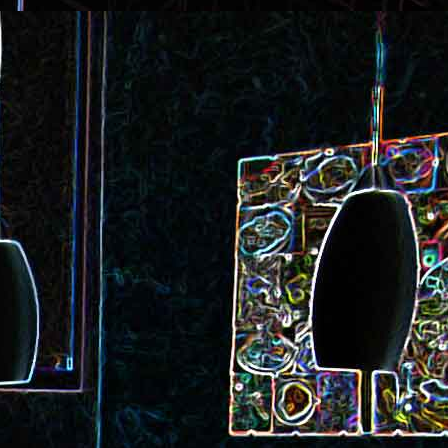
ec et aux
Cookie géant aux pépites de
chocolat et au miel