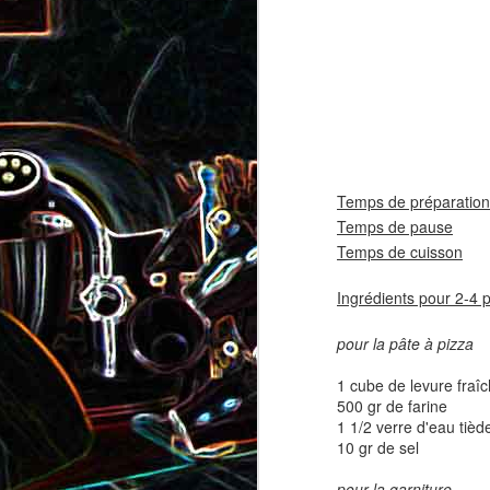
coppa
coppa
1
Temps de préparation
Temps de pause
30 
Temps de cuisson
8-1
Salade d'avocat, au
Ingrédients pour 2-4 
Cake à la rhubarbe
concombre et au crab
pour la pâte à pizza
2
1 cube de levure fraî
500 gr de farine
1 1/2 verre d'eau tièd
10 gr de sel
pour la garniture