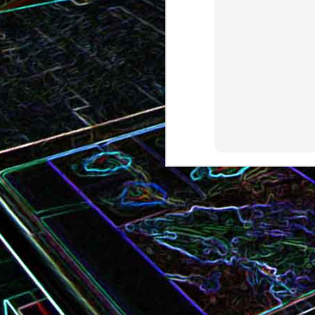
Bundt cake au chocola
Curry de brocoli et de carottes
praliné
Croque-monsieur à la viande
Croque-madame aux
des grisons, au Comté et aux
épinards et au gingembre
noix