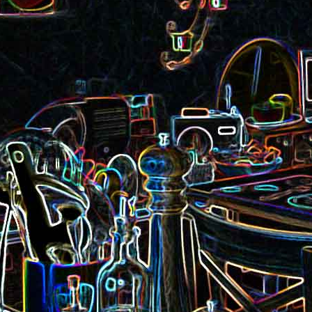
Pizza aux rillettes 
a
Gâteau au chocolat et au
olives
yaourt
ait
Tarte aux pommes, au miel et
Choux de Bruxel
chorizo et à la co
aux amandes