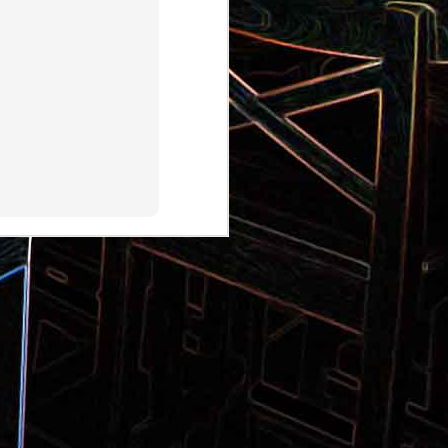
Pizza aux pommes de terre et
 la poêle
aux tomates séchées
2
Salade de thon aux câpres et
 et de
aux deux olives