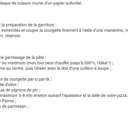
 plaque de cuisson munie d'un papier sulfurisé.
 la préparation de la garniture :
es extrémités et couper la courgette finement à l'aide d'une mandoline, r
ym, réserver.
t
Gnocchi sauté au p
Bolognaise de lentilles et de
et à la coriandr
le garnissage de la pâte :
légumes
r au maximum (mon four peut chauffer jusqu'à 300°c, l'idéal !) ;
e au centre, puis l'étaler avec le dos d'une cuillère à soupe ;
s de courgette par-ci par-là ;
le d'olive ;
is de pignons de pin ;
maximum 5-8 min environ suivant l'épaisseur et la taille de votre pizza
e Parme ;
x de parmesan ;
et