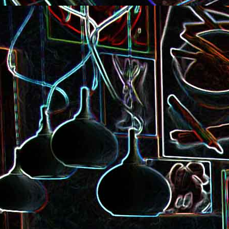
Pizza à la choucroute, a
lardons et au cumin
Tarte amandine
Baguette à la raclette, à la