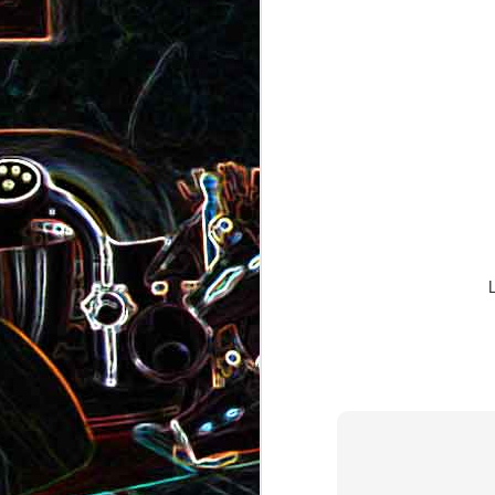
Pizza au camembert, au sirop
aux amandes
d'érable et aux noix
2
Salade de vermicelles de riz,
aux crevettes et au
Minis brownies aux Oreo
pamplemousse