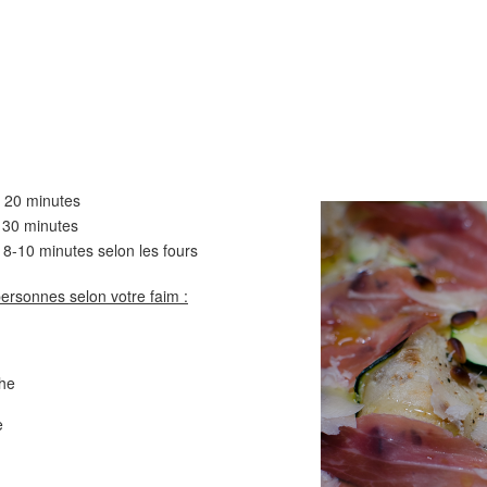
Comté
Crinkles au cit
20 minutes
minutes
0 minutes selon les fours
Cake au chèvre et 
personnes selon votre faim :
Chou rouge en salade
serrano
e
che
e