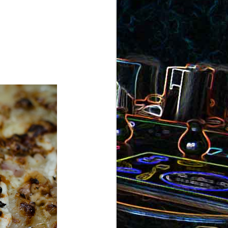
ron
roquette
au jambon
Canistrelli aux amandes et
aux noisettes