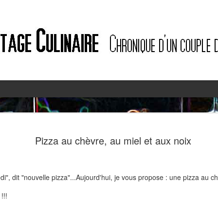
2
2
Pizza au chèvre, au miel et aux noix
", dit "nouvelle pizza"...Aujourd'hui, je vous propose : une pizza au ch
!!!
Quiche à l'ail des ours et au