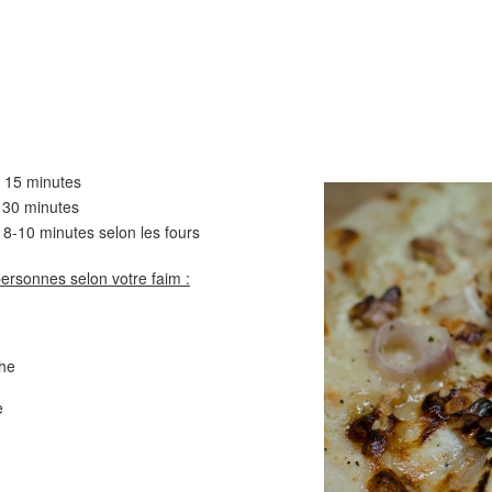
Comté
Crinkles au cit
15 minutes
minutes
0 minutes selon les fours
personnes selon votre faim :
Cake au chèvre et 
Chou rouge en salade
serrano
e
che
e