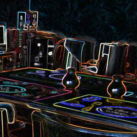
et aux
Noix de cajou caramélisées
au sésame
les au
Quesadillas à la mexicaine
riandre