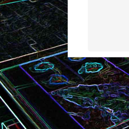
Bundt cake au chocola
Curry de brocoli et de carottes
praliné
Croque-monsieur à la viande
Croque-madame aux
des grisons, au Comté et aux
épinards et au gingembre
noix