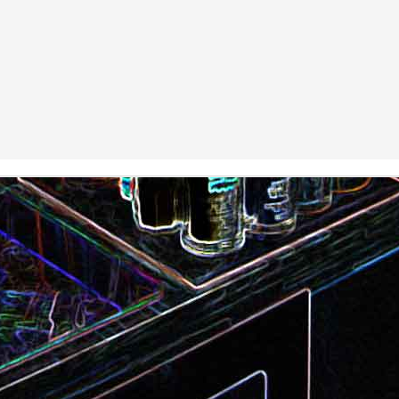
Camembert fondant au sirop
t
Chou pointu sauté à
d'érable
Curry de pois chiches
Smoothie à l'orange et à la
carottes
mangue