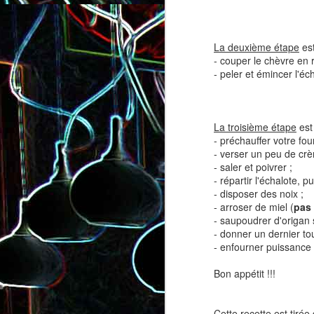
La deuxième étape
est
- couper le chèvre en r
- peler et émincer l'éc
Salade de lentilles au céleri
Salade de radis, à l’orange e
La troisième étape
est 
branche et à la carotte
à la coriandre
- préchauffer votre fou
- verser un peu de crèm
- saler et poivrer ;
- répartir l'échalote, p
- disposer des noix ;
- arroser de miel (
pas 
- saupoudrer d'origan 
- donner un dernier to
- enfourner puissance 
Bon appétit !!!
Toast au chèvre, au miel 
Cette recette est tirée 