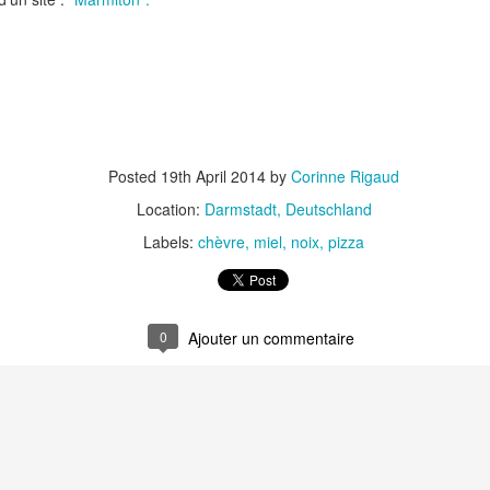
Nouilles chinoises 
Moelleux au chocolat au lait
mariné et au br
Posted
19th April 2014
by
Corinne Rigaud
Location:
Darmstadt, Deutschland
Labels:
chèvre
miel
noix
pizza
Pizza au jambon Serrano et
Pancakes aux flo
®
aux câpres
d'avoine
0