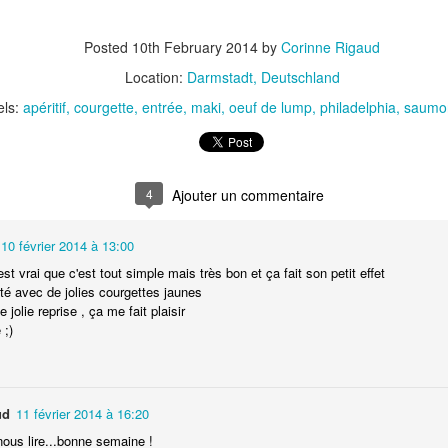
Nouilles chinoises 
Moelleux au chocolat au lait
mariné et au br
Posted
10th February 2014
by
Corinne Rigaud
Location:
Darmstadt, Deutschland
els:
apéritif
courgette
entrée
maki
oeuf de lump
philadelphia
saumo
4
10 février 2014 à 13:00
Pizza au jambon Serrano et
est vrai que c'est tout simple mais très bon et ça fait son petit effet
Pancakes aux flo
®
'été avec de jolies courgettes jaunes
aux câpres
d'avoine
 jolie reprise , ça me fait plaisir
 ;)
ud
11 février 2014 à 16:20
nous lire...bonne semaine !