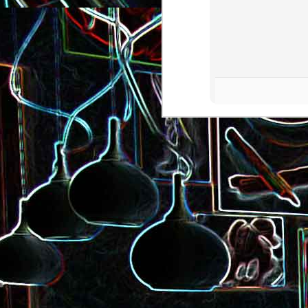
Pizza à la choucroute, a
lardons et au cumin
Tarte amandine
Baguette à la raclette, à la