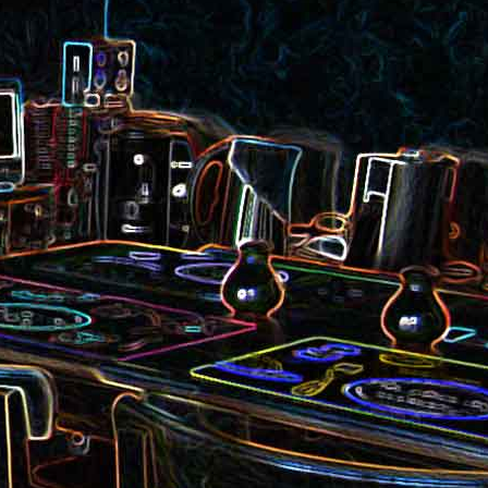
et aux
Noix de cajou caramélisées
au sésame
les au
Quesadillas à la mexicaine
riandre