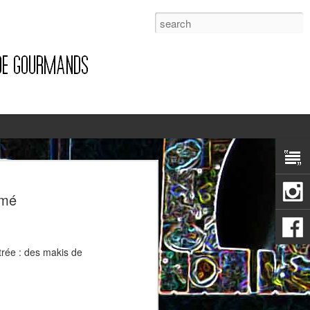
1
umé
trée : des makis de
Pizza à la pancetta et à la