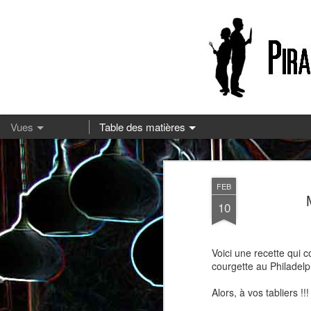
13
FEB
10
Voici une recette qui 
courgette au Philadelp
Alors, à vos tabliers !!!
Pizza à la mozzarella et à la
Embeurrée de chou à la