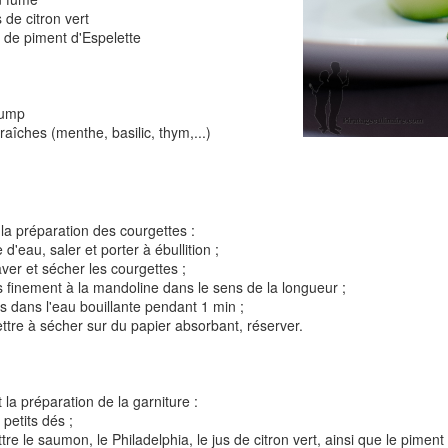
s de citron vert
u de piment d'Espelette
Tarte à la rhubarbe
Panna cotta au citron
noisettes
lump
raîches (menthe, basilic, thym,...)
4
la préparation des courgettes :
d'eau, saler et porter à ébullition ;
laver et sécher les courgettes ;
s finement à la mandoline dans le sens de la longueur ;
es dans l'eau bouillante pendant 1 min ;
ettre à sécher sur du papier absorbant, réserver.
Pizza au camembe
Quiche aux 3 fromages
ndes
jambon blanc et au
 la préparation de la garniture :
petits dés ;
2
tre le saumon, le Philadelphia, le jus de citron vert, ainsi que le piment 