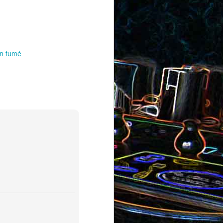
au saumon
et aux olives
ocoli
n fumé
Quiche sans pâte au chorizo
cons
et aux pommes de terre