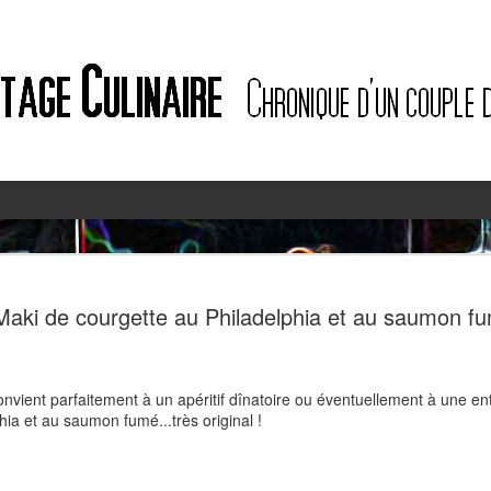
2
2
Maki de courgette au Philadelphia et au saumon f
convient parfaitement à un apéritif dînatoire ou éventuellement à une en
hia et au saumon fumé...très original !
Quiche à l'ail des ours et au