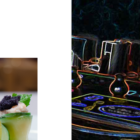
ron
roquette
au jambon
Canistrelli aux amandes et
aux noisettes