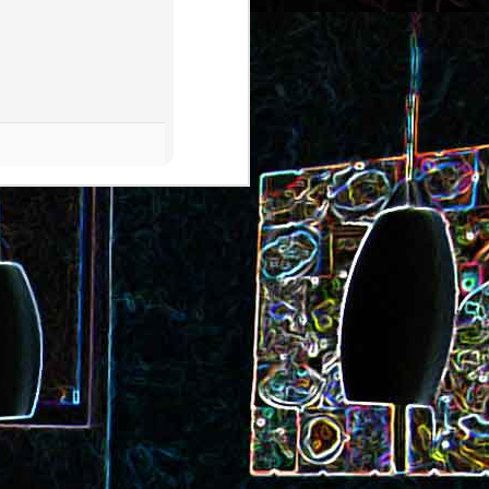
ec et aux
Cookie géant aux pépites de
chocolat et au miel