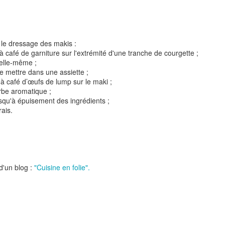
 le dressage des makis :
à café de garniture sur l'extrémité d'une tranche de courgette ;
 elle-même ;
le mettre dans une assiette ;
 à café d’œufs de lump sur le maki ;
t
Gnocchi sauté au p
rbe aromatique ;
Bolognaise de lentilles et de
et à la coriandr
jusqu'à épuisement des ingrédients ;
légumes
rais.
 d'un blog :
"Cuisine en folie".
et