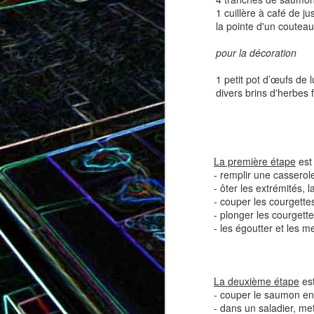
1 cuillère à café de ju
la pointe d'un coutea
pour la décoration
Tatin de tomates cerises à la
Pizza au speck et au
camembert
tapenade
1 petit pot d’œufs de 
divers brins d'herbes f
La première étape
est 
- remplir une casserole 
- ôter les extrémités, 
- couper les courgette
- plonger les courgett
- les égoutter et les m
Brownie au chocolat recouvert
de marshmallows fondus
Tapenade verte aux ama
La deuxième étape
est
- couper le saumon en 
- dans un saladier, met