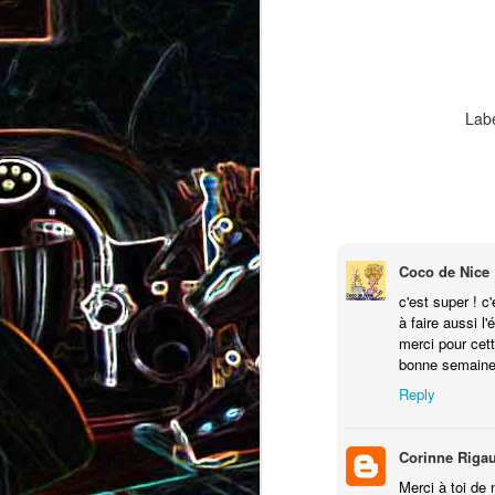
Pizza au camembert, au sirop
aux amandes
d'érable et aux noix
2
Lab
Coco de Nice
Salade de vermicelles de riz,
c'est super ! c'
aux crevettes et au
Minis brownies aux Oreo
à faire aussi l
pamplemousse
merci pour cette
bonne semaine
Reply
Corinne Riga
Merci à toi de 