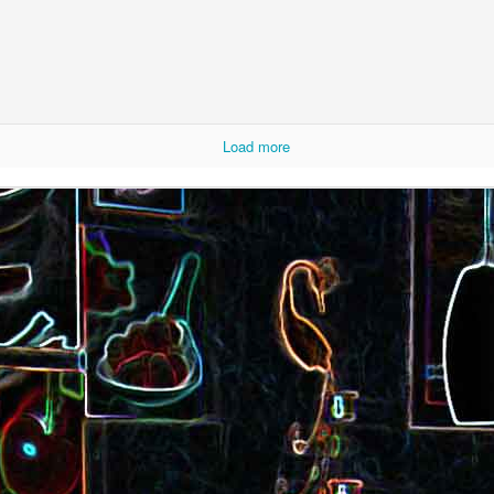
Load more
Cake au saucisson s
ux
Crème de poivron aux noix
noix