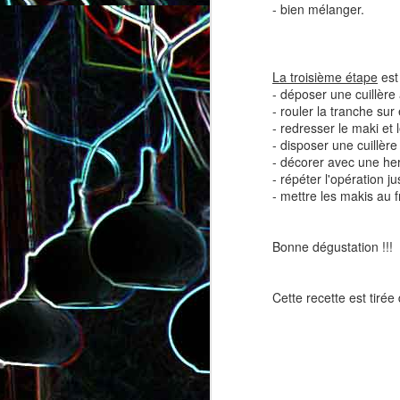
- bien mélanger.
La troisième étape
est
- déposer une cuillère 
- rouler la tranche sur
- redresser le maki et 
- disposer une cuillère
Salade de lentilles au céleri
Salade de radis, à l’orange e
- décorer avec une he
branche et à la carotte
à la coriandre
- répéter l'opération 
- mettre les makis au f
Bonne dégustation !!!
Cette recette est tirée
Toast au chèvre, au miel 