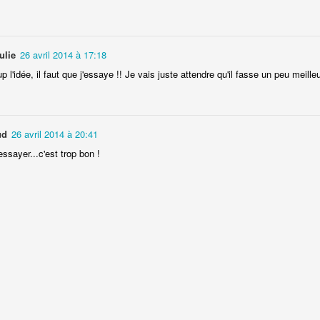
ulie
26 avril 2014 à 17:18
Camembert fondant au sirop
t
 l'idée, il faut que j'essaye !! Je vais juste attendre qu'il fasse un peu meilleu
Chou pointu sauté à
d'érable
ud
26 avril 2014 à 20:41
essayer...c'est trop bon !
Curry de pois chiches
Smoothie à l'orange et à la
carottes
mangue