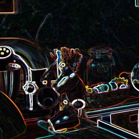
roquette et aux graines de
Smoothie aux kiwis et à l
courge
mangue
Colombo de crevettes au l
Tarte à la pralinoise et aux
de coco
noisettes
2