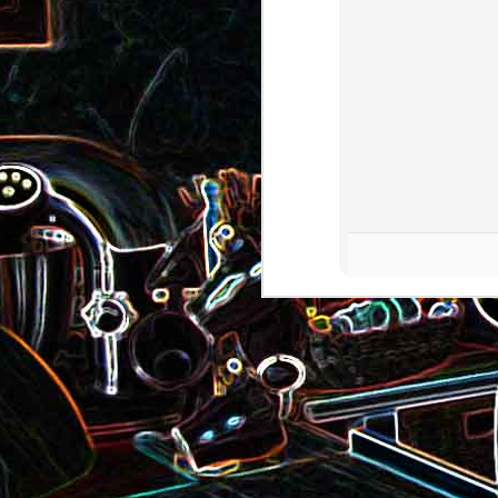
roquette et aux graines de
Smoothie aux kiwis et à l
courge
mangue
Colombo de crevettes au l
Tarte à la pralinoise et aux
de coco
noisettes
2