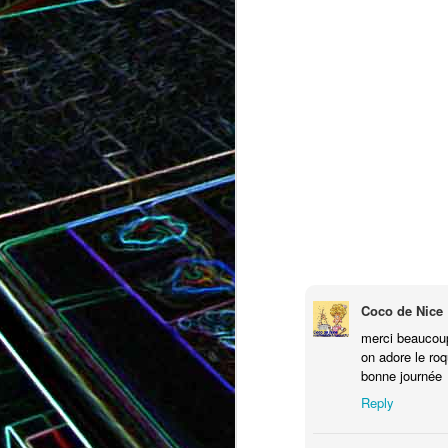
Bundt cake au chocola
Curry de brocoli et de carottes
praliné
Coco de Nice
merci beaucou
Croque-monsieur à la viande
on adore le roq
Croque-madame aux
des grisons, au Comté et aux
bonne journée
épinards et au gingembre
noix
Reply