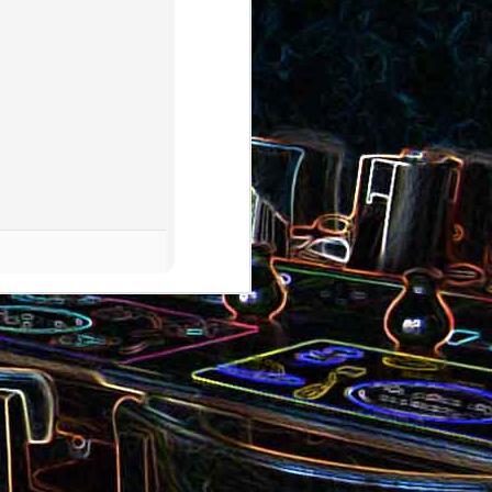
et aux
Noix de cajou caramélisées
au sésame
les au
Quesadillas à la mexicaine
riandre