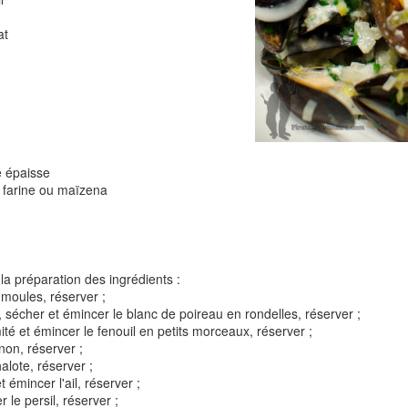
at
Tarte à la rhubarbe
Panna cotta au citron
noisettes
4
e épaisse
e farine ou maïzena
la préparation des ingrédients :
s moules, réserver ;
 sécher et émincer le blanc de poireau en rondelles, réserver ;
Pizza au camembe
mité et émincer le fenouil en petits morceaux, réserver ;
Quiche aux 3 fromages
ndes
jambon blanc et au
gnon, réserver ;
halote, réserver ;
t émincer l'ail, réserver ;
2
r le persil, réserver ;