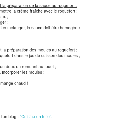
Nouilles chinoises 
 la préparation de la sauce au roquefort :
Moelleux au chocolat au lait
mariné et au br
mettre la crème fraîche avec le roquefort ;
oux ;
ger ;
, bien mélanger, la sauce doit être homogène.
 la préparation des moules au roquefort :
oquefort dans le jus de cuisson des moules ;
à feu doux en remuant au fouet ;
x, incorporer les moules ;
Pizza au jambon Serrano et
Pancakes aux flo
se mange chaud !
®
aux câpres
d'avoine
 d'un blog :
"Cuisine en folie".