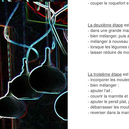
- couper le roquefort 
La deuxième étape
est
- dans une grande marm
- bien mélanger, puis aj
- mélanger à nouveau 
- lorsque les légumes s
Salade de lentilles au céleri
Salade de radis, à l’orange e
- laisser réduire de moi
branche et à la carotte
à la coriandre
La troisième étape
est
- incorporer les moules
- bien mélanger ;
- ajouter l'ail ;
- couvrir la marmite e
- ajouter le persil plat
- débarrasser les moul
- reverser dans la mar
Toast au chèvre, au miel 