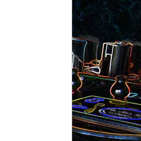
au saumon
et aux olives
ocoli
Quiche sans pâte au chorizo
cons
et aux pommes de terre