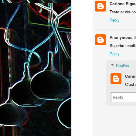
Corinne Riga
Teste et dis-no
Reply
Anonymous
Superbe recett
Reply
Pizza à la choucroute, a
Replies
lardons et au cumin
Tarte amandine
Corin
C’est 
Reply
Baguette à la raclette, à la