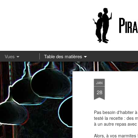
13
JAN
28
Pas besoin d'habiter 
testé la recette : des
à un autre repas avec d
Pizza à la mozzarella et à la
Embeurrée de chou à la
Alors, à vos marmites !