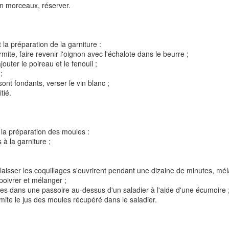
en morceaux, réserver.
 la préparation de la garniture :
ite, faire revenir l'oignon avec l'échalote dans le beurre ;
outer le poireau et le fenouil ;
;
ont fondants, verser le vin blanc ;
t
Gnocchi sauté au p
tié.
Bolognaise de lentilles et de
et à la coriandr
légumes
 la préparation des moules :
 à la garniture ;
t laisser les coquillages s'ouvrirent pendant une dizaine de minutes, mé
, poivrer et mélanger ;
es dans une passoire au-dessus d'un saladier à l'aide d'une écumoire 
mite le jus des moules récupéré dans le saladier.
et