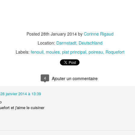
Camembert fondant au sirop
t
Posted
28th January 2014
by
Corinne Rigaud
Chou pointu sauté à
d'érable
Location:
Darmstadt, Deutschland
Labels:
fenouil
moules
plat principal
poireau
Roquefort
4
28 janvier 2014 à 13:39
p
uefort et j'aime le cuisiner
Curry de pois chiches
Smoothie à l'orange et à la
carottes
mangue