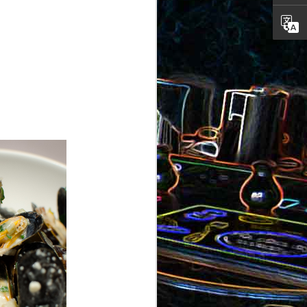
ron
roquette
au jambon
Canistrelli aux amandes et
aux noisettes