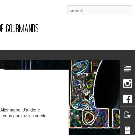
1
 Allemagne. J'ai donc
é, vous pouvez les servir
Pizza à la pancetta et à la