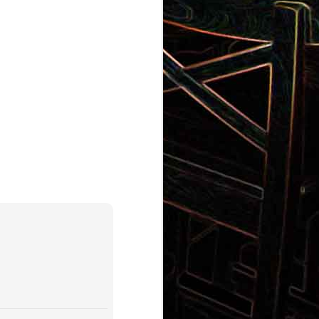
Pizza aux pommes de terre et
 la poêle
aux tomates séchées
2
Salade de thon aux câpres et
 et de
aux deux olives