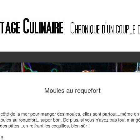
2
2
Moules au roquefort
à côté de la mer pour manger des moules, elles sont partout...même en
 moules au roquefort...super bon. De plus, si vous n'avez pas tout mang
es pâtes...en retirant les coquilles, bien sûr !
Quiche à l'ail des ours et au
!!