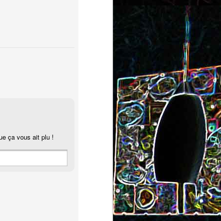
ec et aux
Cookie géant aux pépites de
chocolat et au miel
ue ça vous ait plu !