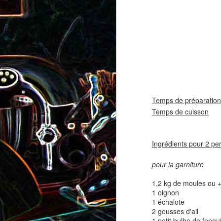
coppa
coppa
1
Temps de préparation
Temps de cuisson
25
Salade d'avocat, au
Cake à la rhubarbe
concombre et au crab
Ingrédients pour 2 pe
2
pour la garniture
1,2 kg de moules ou 
1 oignon
1 échalote
2 gousses d'ail
1 petit bulbe de fenoui