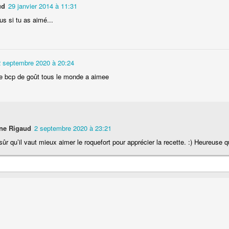
ud
29 janvier 2014 à 11:31
us si tu as aimé...
2 septembre 2020 à 20:24
e bcp de goût tous le monde a aimee
Cake au saucisson s
ux
Crème de poivron aux noix
noix
ne Rigaud
2 septembre 2020 à 23:21
sûr qu’il vaut mieux aimer le roquefort pour apprécier la recette. :) Heureuse q