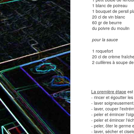
1 blanc de poireau
1 bouquet de persil pl
20 cl de vin blanc
60 gr de beurre
Tatin de tomates cerises à la
Pizza au speck et au
du poivre du moulin
camembert
tapenade
pour la sauce
1 roquefort
20 cl de crème fraîch
2 cuillères à soupe d
La première étape
est 
- rincer et égoutter le
- laver soigneusement,
Brownie au chocolat recouvert
- laver, couper l'extré
de marshmallows fondus
Tapenade verte aux ama
- peler et émincer l'oi
- peler et émincer l'éc
- peler, ôter le germe e
- laver, sécher et cisele