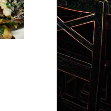
Gnocchi au pesto de
 et aux
pistaches
rt, au
Panna cotta au coulis de kiwi
x olives