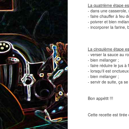
Pizza au camembert, au sirop
La quatrième étape est
aux amandes
d'érable et aux noix
- dans une casserole, 
- faire chauffer à feu d
- poivrer et bien mélan
2
- incorporer la farine
La cinquième étape est
- verser la sauce au r
- bien mélanger ;
- faire réduire le jus 
- lorsqu'il est onctueu
Salade de vermicelles de riz,
- bien mélanger ;
aux crevettes et au
- servir de suite, ça 
Minis brownies aux Oreo
pamplemousse
Bon appétit !!!
Cette recette est tirée