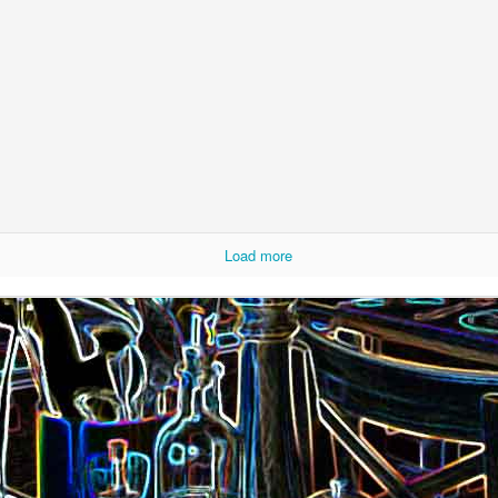
Pizza aux rillettes 
a
Gâteau au chocolat et au
olives
yaourt
Load more
ait
Tarte aux pommes, au miel et
Choux de Bruxel
chorizo et à la co
aux amandes