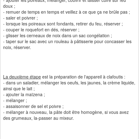
- ajouter les poireaux, mélanger, couvrir et laisser cuire sur feu
doux ;
- remuer de temps en temps et veillez à ce que ça ne brûle pas ;
- saler et poivrer ;
- lorsque les poireaux sont fondants, retirer du feu, réserver ;
- couper le roquefort en dés, réserver ;
- glisser les cerneaux de noix dans un sac congélation ;
- taper sur le sac avec un rouleau à pâtisserie pour concasser les
noix, réserver.
La deuxième étape
est la préparation de l'appareil à clafoutis :
- dans un saladier, mélanger les oeufs, les jaunes, la crème liquide,
ainsi que le lait ;
- ajouter la maïzena ;
- mélanger ;
- assaisonner de sel et poivre ;
- mélanger à nouveau, la pâte doit être homogène, si vous avez
des grumeaux, la-passer au mixeur.