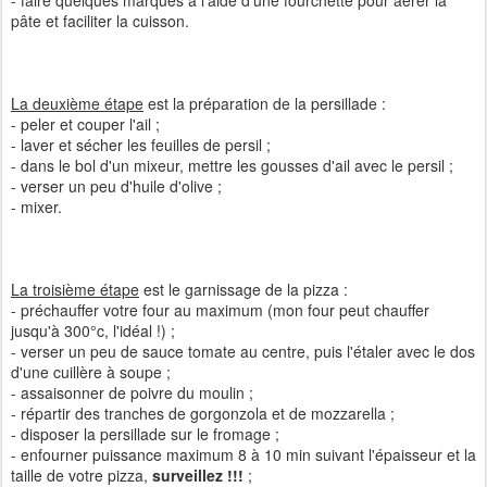
- faire quelques marques à l'aide d'une fourchette pour aérer la
pâte et faciliter la cuisson.
La deuxième étape
est la préparation de la persillade :
- peler et couper l'ail ;
- laver et sécher les feuilles de persil ;
- dans le bol d'un mixeur, mettre les gousses d'ail avec le persil ;
- verser un peu d'huile d'olive ;
- mixer.
La troisième étape
est le garnissage de la pizza :
- préchauffer votre four au maximum (mon four peut chauffer
jusqu'à 300°c, l'idéal !) ;
- verser un peu de sauce tomate au centre, puis l'étaler avec le dos
d'une cuillère à soupe ;
- assaisonner de poivre du moulin ;
- répartir des tranches de gorgonzola et de mozzarella ;
- disposer la persillade sur le fromage ;
- enfourner puissance maximum 8 à 10 min suivant l'épaisseur et la
taille de votre pizza,
surveillez !!!
;