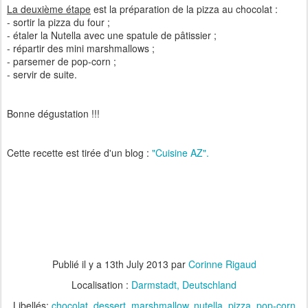
La deuxième étape
est la préparation de la pizza au chocolat :
- sortir la pizza du four ;
- étaler la Nutella avec une spatule de pâtissier ;
- répartir des mini marshmallows ;
- parsemer de pop-corn ;
- servir de suite.
Bonne dégustation !!!
Cette recette est tirée d'un blog :
"Cuisine AZ".
Publié il y a
13th July 2013
par
Corinne Rigaud
Localisation :
Darmstadt, Deutschland
Libellés:
chocolat
dessert
marshmallow
nutella
pizza
pop-corn