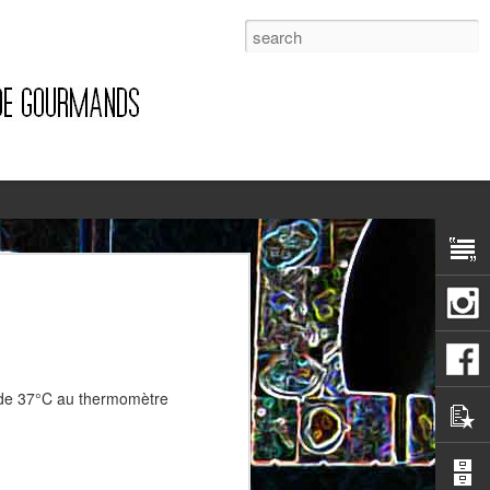
1
s de 37°C au thermomètre
Pizza à la pancetta et à la