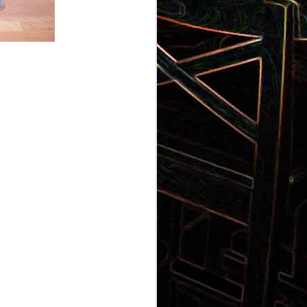
Gnocchi au pesto de
 et aux
pistaches
rt, au
Panna cotta au coulis de kiwi
x olives