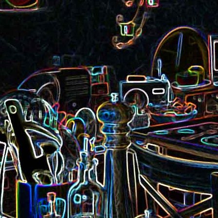
Pizza aux rillettes 
a
Gâteau au chocolat et au
olives
yaourt
ait
Tarte aux pommes, au miel et
Choux de Bruxel
chorizo et à la co
aux amandes