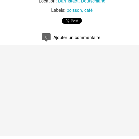
Location:
Darmstadt, Deutschland
Labels:
boisson
café
0
t
Gnocchi sauté au p
Bolognaise de lentilles et de
et à la coriandr
légumes
et