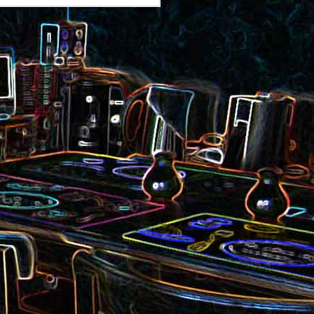
au saumon
et aux olives
ocoli
Quiche sans pâte au chorizo
cons
et aux pommes de terre