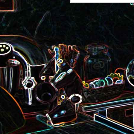
Pizza au camembert, au sirop
aux amandes
d'érable et aux noix
2
Salade de vermicelles de riz,
aux crevettes et au
Minis brownies aux Oreo
pamplemousse