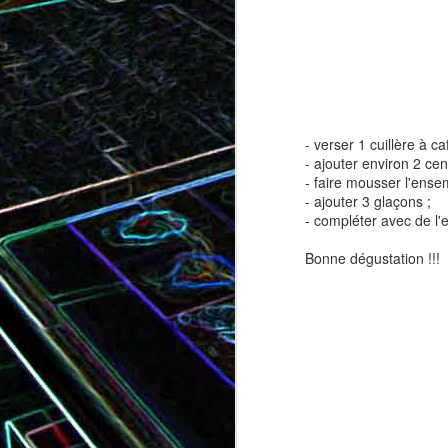
Tatin de tomates cerises à la
Pizza au speck et au
camembert
tapenade
- verser 1 cuillère à c
- ajouter environ 2 cen
- faire mousser l'ensem
- ajouter 3 glaçons ;
- compléter avec de l'
Bonne dégustation !!!
Brownie au chocolat recouvert
de marshmallows fondus
Tapenade verte aux ama