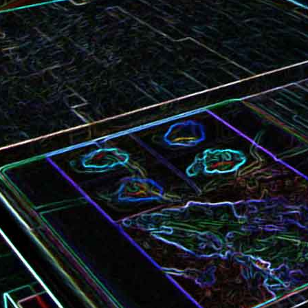
Bundt cake au chocola
Curry de brocoli et de carottes
praliné
Croque-monsieur à la viande
Croque-madame aux
des grisons, au Comté et aux
épinards et au gingembre
noix