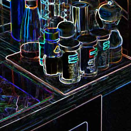
Camembert fondant au sirop
t
Chou pointu sauté à
d'érable
Curry de pois chiches
Smoothie à l'orange et à la
carottes
mangue