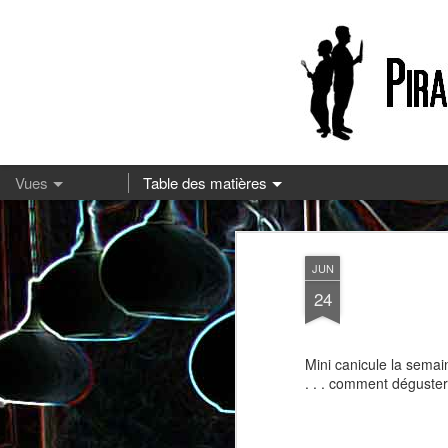
13
JUN
24
Mini canicule la sema
. . . comment déguster
Pizza à la mozzarella et à la
Embeurrée de chou à la