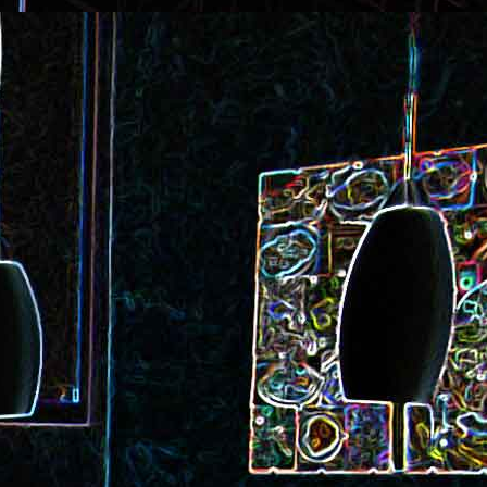
ec et aux
Cookie géant aux pépites de
chocolat et au miel