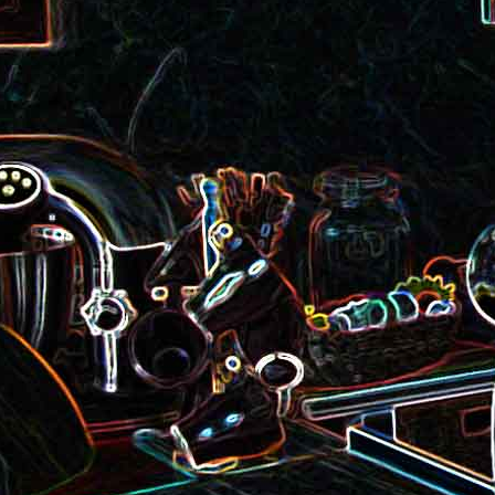
roquette et aux graines de
Smoothie aux kiwis et à l
courge
mangue
Colombo de crevettes au l
Tarte à la pralinoise et aux
de coco
noisettes
2