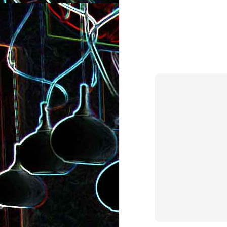
Salade de lentilles au céleri
Salade de radis, à l’orange e
branche et à la carotte
à la coriandre
Toast au chèvre, au miel 