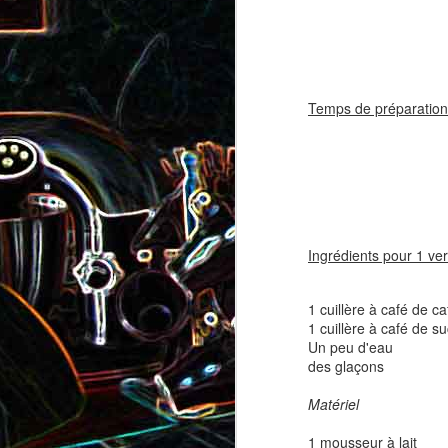
coppa
coppa
1
Temps de préparation
Ingrédients pour 1 ver
Salade d'avocat, au
Cake à la rhubarbe
concombre et au crab
1 cuillère à café de ca
1 cuillère à café de s
2
Un peu d'eau
des glaçons
Matériel
1 mousseur à lait