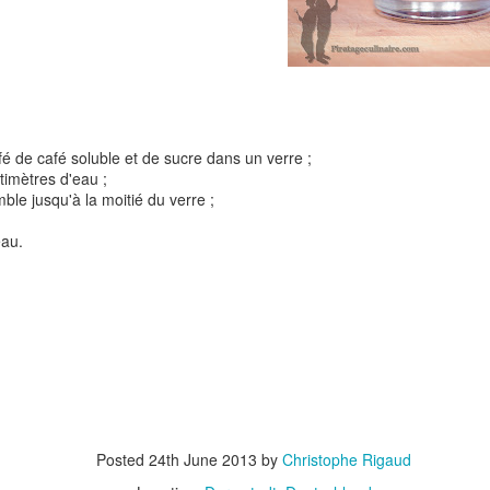
Tarte à la rhubarbe
Panna cotta au citron
noisettes
afé de café soluble et de sucre dans un verre ;
timètres d'eau ;
4
ble jusqu'à la moitié du verre ;
eau.
Pizza au camembe
Quiche aux 3 fromages
ndes
jambon blanc et au
Posted
24th June 2013
by
Christophe Rigaud
2