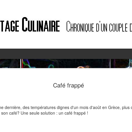
2
2
Café frappé
ine dernière, des températures dignes d'un mois d'août en Grèce, plu
 son café? Une seule solution : un café frappé !
Quiche à l'ail des ours et au