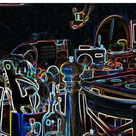
Nouilles chinoises 
Moelleux au chocolat au lait
mariné et au br
Pizza au jambon Serrano et
Pancakes aux flo
®
aux câpres
d'avoine