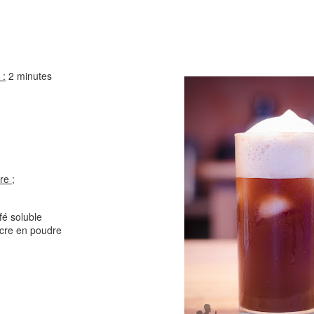
Comté
Crinkles au cit
 :
2 minutes
Cake au chèvre et 
re ;
Chou rouge en salade
serrano
e
fé soluble
ucre en poudre