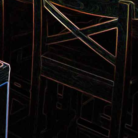
Pizza aux pommes de terre et
 la poêle
aux tomates séchées
2
Salade de thon aux câpres et
 et de
aux deux olives