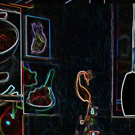
Cake au saucisson s
ux
Crème de poivron aux noix
noix