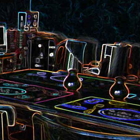
et aux
Noix de cajou caramélisées
au sésame
les au
Quesadillas à la mexicaine
riandre