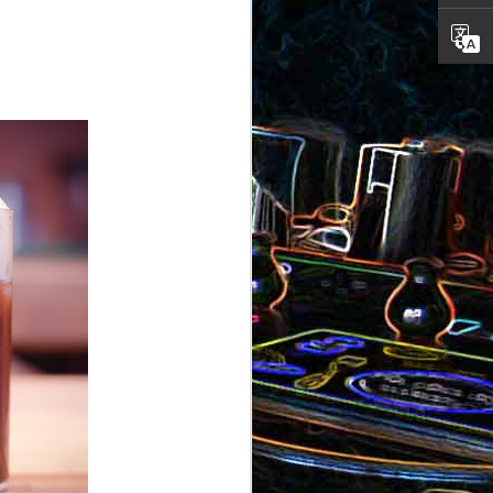
ron
roquette
au jambon
Canistrelli aux amandes et
aux noisettes