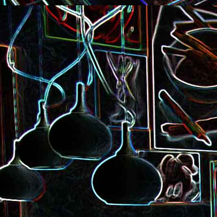
Pizza à la choucroute, a
lardons et au cumin
Tarte amandine
Baguette à la raclette, à la