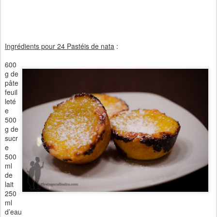
Ingrédients pour 24 Pastéis de nata
:
600
g de
pâte
feuil
leté
e
500
g de
sucr
e
500
ml
de
lait
250
ml
d’eau