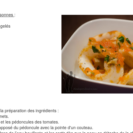
Comté
Crinkles au cit
ersonnes
:
ngelés
Cake au chèvre et 
Chou rouge en salade
serrano
e
la préparation des ingrédients :
nets.
es et les pédoncules des tomates.
 l’opposé du pédoncule avec la pointe d'un couteau.