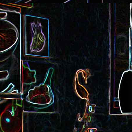
Cake au saucisson s
ux
Crème de poivron aux noix
noix