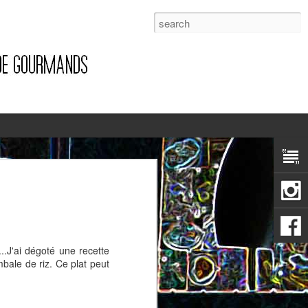
1
..J'ai dégoté une recette
mbale de riz. Ce plat peut
Pizza à la pancetta et à la