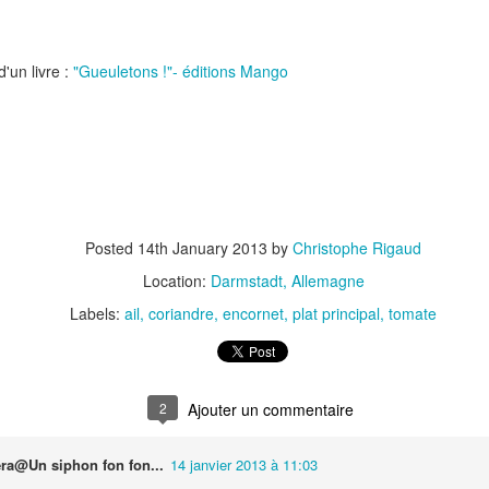
d'un livre :
"Gueuletons !"- éditions Mango
t
Gnocchi sauté au p
Bolognaise de lentilles et de
et à la coriandr
légumes
Posted
14th January 2013
by
Christophe Rigaud
Location:
Darmstadt, Allemagne
Labels:
ail
coriandre
encornet
plat principal
tomate
2
ra@Un siphon fon fon...
14 janvier 2013 à 11:03
et