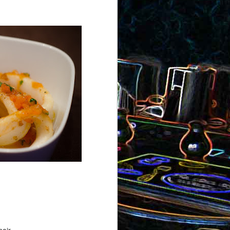
ron
roquette
au jambon
Canistrelli aux amandes et
aux noisettes