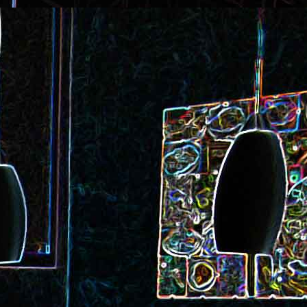
ec et aux
Cookie géant aux pépites de
chocolat et au miel