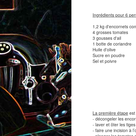
coppa
coppa
Ingrédients pour 6 p
1
1,2 kg d'encornets co
4 grosses tomates
3 gousses d'ail
1 botte de coriandre
Huile d'olive
Sucre en poudre
Sel et poivre
Salade d'avocat, au
Cake à la rhubarbe
concombre et au crab
2
La première étape
est 
- décongeler les encor
- laver et ôter les tig
- faire une incision à