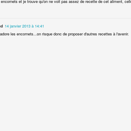
 encornets et je trouve qu'on ne voit pas assez de recette de cet aliment, celle
Nouilles chinoises 
Moelleux au chocolat au lait
mariné et au br
ud
14 janvier 2013 à 14:41
dore les encornets...on risque donc de proposer d'autres recettes à l'avenir.
Pizza au jambon Serrano et
Pancakes aux flo
®
aux câpres
d'avoine