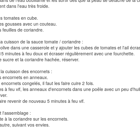
ans de l’eau bouillante et les sortir dès que la peau se détache de la ch
t dans l'eau très froide.
es tomates en cube.
r les gousses avec un couteau.
Tarte à la rhubarbe
s feuilles de coriandre.
Panna cotta au citron
noisettes
la cuisson de la sauce tomate / coriandre :
d'olive dans une casserole et y ajouter les cubes de tomates et l'ail écra
4
n 15 minutes à feu doux et écraser régulièrement avec une fourchette.
e sucre et la coriandre hachée, réserver.
 la cuisson des encornets :
es encornets en anneaux.
encornets congelés, il faut les faire cuire 2 fois.
tes à feu vif, les anneaux d'encornets dans une poêle avec un peu d'huil
rver.
faire revenir de nouveau 5 minutes à feu vif.
Pizza au camembe
t l'assemblage :
Quiche aux 3 fromages
ndes
jambon blanc et au
te à la coriandre sur les encornets.
 autre, suivant vos envies.
2