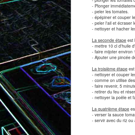
- plonger les tomates d
- Plonger immédiatemen
- peler les tomates.
- épépiner et couper l
- peler l'ail et écrase
Tatin de tomates cerises à la
Pizza au speck et au
- nettoyer et hacher le
camembert
tapenade
La seconde étape
est 
- mettre 10 cl d'huile 
- faire mijoter enviro
- Ajouter une pincée d
La troisième étape
est
- nettoyer et couper l
- comme on utilise des 
- faire revenir, 5 minu
- retirer du feu et rése
- nettoyer la poêle et 
Brownie au chocolat recouvert
La quatrième étape
es
de marshmallows fondus
Tapenade verte aux ama
- verser la sauce toma
- servir avec du riz ou