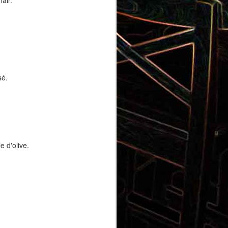
air.
Gnocchi au pesto de
 et aux
pistaches
sé.
e d'olive.
rt, au
Panna cotta au coulis de kiwi
x olives