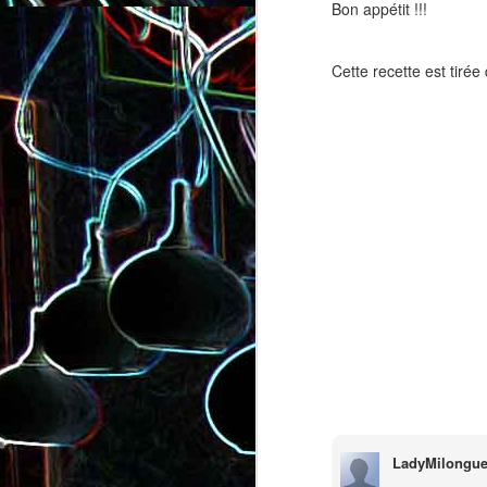
Bon appétit !!!
Cette recette est tirée 
Salade de lentilles au céleri
Salade de radis, à l’orange e
branche et à la carotte
à la coriandre
LadyMilongue
Toast au chèvre, au miel 