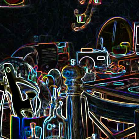
Pizza aux rillettes 
a
Gâteau au chocolat et au
olives
yaourt
ait
Tarte aux pommes, au miel et
Choux de Bruxel
chorizo et à la co
aux amandes