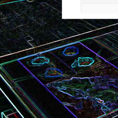
Bundt cake au chocola
Curry de brocoli et de carottes
praliné
Croque-monsieur à la viande
Croque-madame aux
des grisons, au Comté et aux
épinards et au gingembre
noix