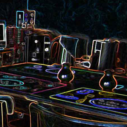
et aux
Noix de cajou caramélisées
au sésame
les au
Quesadillas à la mexicaine
riandre