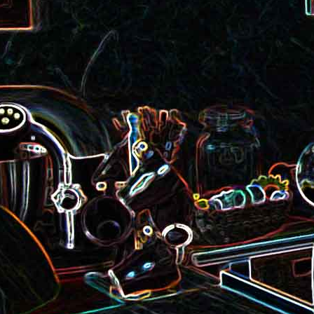
roquette et aux graines de
Smoothie aux kiwis et à l
courge
mangue
Colombo de crevettes au l
Tarte à la pralinoise et aux
de coco
noisettes
2