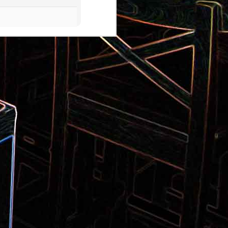
Pizza aux pommes de terre et
 la poêle
aux tomates séchées
2
Salade de thon aux câpres et
 et de
aux deux olives