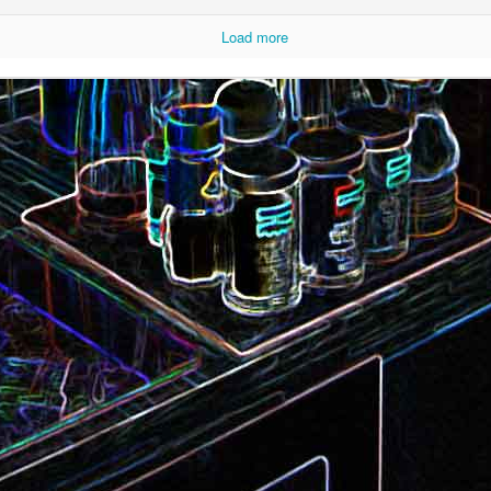
Load more
Camembert fondant au sirop
t
Chou pointu sauté à
d'érable
Curry de pois chiches
Smoothie à l'orange et à la
carottes
mangue