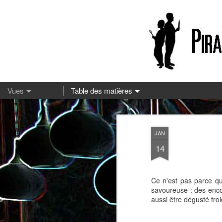
13
JAN
14
Ce n'est pas parce qu
savoureuse : des encor
aussi être dégusté froi
Pizza à la mozzarella et à la
Embeurrée de chou à la