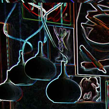
Pizza à la choucroute, a
lardons et au cumin
Tarte amandine
Baguette à la raclette, à la