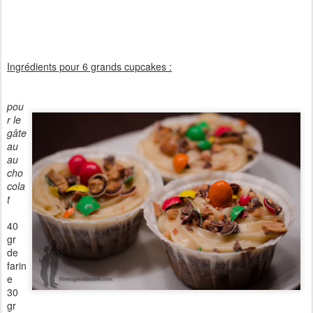
Ingrédients pour 6 grands cupcakes :
pou
r le
gâte
au
au
cho
cola
t
40
gr
de
farin
e
30
gr