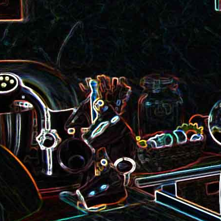
roquette et aux graines de
Smoothie aux kiwis et à l
courge
mangue
Colombo de crevettes au l
Tarte à la pralinoise et aux
de coco
noisettes
2