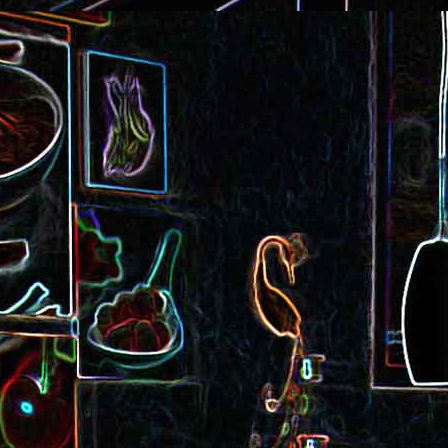
Cake au saucisson s
ux
Crème de poivron aux noix
noix