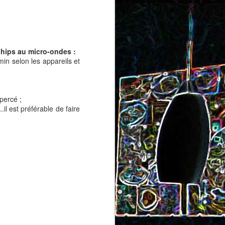
chips au micro-ondes :
min selon les appareils et
Salade de concombre à la
menthe et aux graines de
armesan
e
percé ;
tournesol
.il est préférable de faire
Linguine au thon, aux câpres