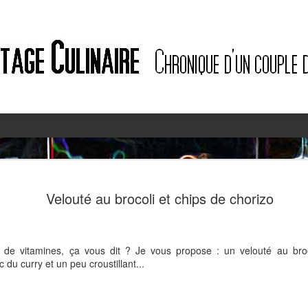
2
2
Velouté au brocoli et chips de chorizo
n de vitamines, ça vous dit ? Je vous propose : un velouté au broc
du curry et un peu croustillant...
Quiche à l'ail des ours et au