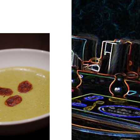
ron
roquette
au jambon
Canistrelli aux amandes et
aux noisettes