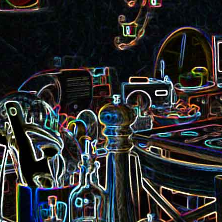
Pizza aux rillettes 
a
Gâteau au chocolat et au
olives
yaourt
ait
Tarte aux pommes, au miel et
Choux de Bruxel
chorizo et à la co
aux amandes