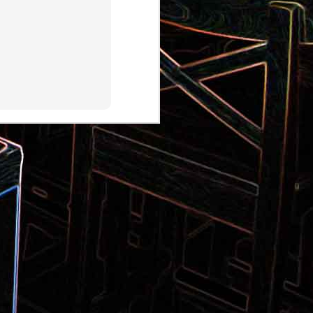
Pizza aux pommes de terre et
 la poêle
aux tomates séchées
2
Salade de thon aux câpres et
 et de
aux deux olives