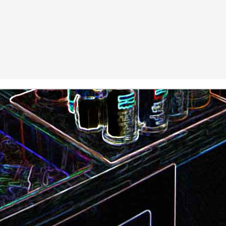
Camembert fondant au sirop
t
Chou pointu sauté à
d'érable
Curry de pois chiches
Smoothie à l'orange et à la
carottes
mangue