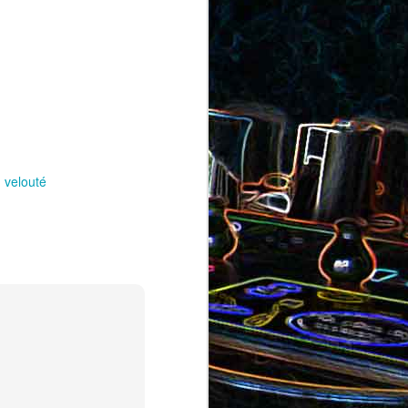
au saumon
et aux olives
ocoli
velouté
Quiche sans pâte au chorizo
cons
et aux pommes de terre