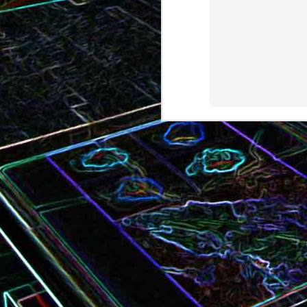
Bundt cake au chocola
Curry de brocoli et de carottes
praliné
Croque-monsieur à la viande
Croque-madame aux
des grisons, au Comté et aux
épinards et au gingembre
noix