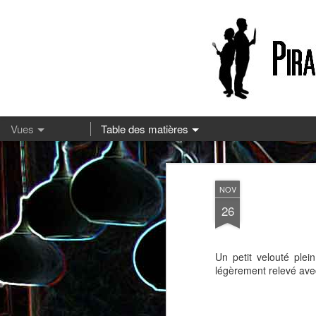
13
NOV
26
Un petit velouté plei
légèrement relevé avec 
Pizza à la mozzarella et à la
Embeurrée de chou à la