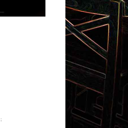
Gnocchi au pesto de
 et aux
pistaches
rt, au
Panna cotta au coulis de kiwi
x olives
;