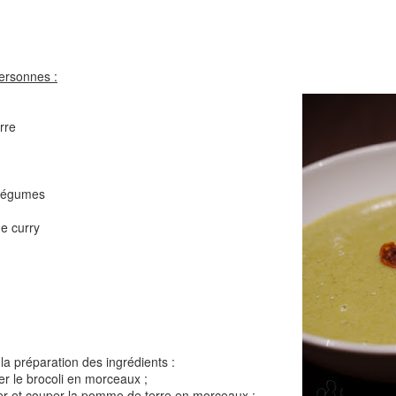
Comté
Crinkles au cit
ersonnes :
rre
 légumes
Cake au chèvre et 
de curry
Chou rouge en salade
serrano
e
la préparation des ingrédients :
er le brocoli en morceaux ;
her et couper la pomme de terre en morceaux ;