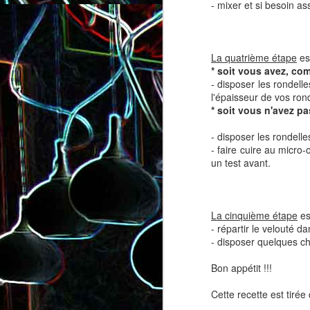
- mixer et si besoin as
La quatrième étape
est
* soit vous avez, co
- disposer les rondelle
l'épaisseur de vos ronde
* soit vous n'avez pa
Salade de lentilles au céleri
Salade de radis, à l’orange e
branche et à la carotte
à la coriandre
- disposer les rondell
- faire cuire au micro-
un test avant.
La cinquième étape
es
- répartir le velouté d
- disposer quelques ch
Bon appétit !!!
Cette recette est tirée
Toast au chèvre, au miel 