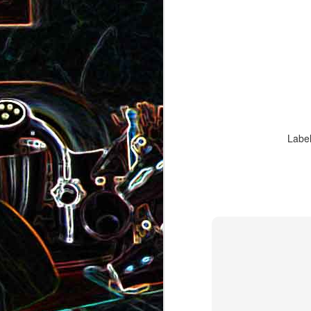
Pizza au camembert, au sirop
aux amandes
d'érable et aux noix
2
Labe
Salade de vermicelles de riz,
aux crevettes et au
Minis brownies aux Oreo
pamplemousse