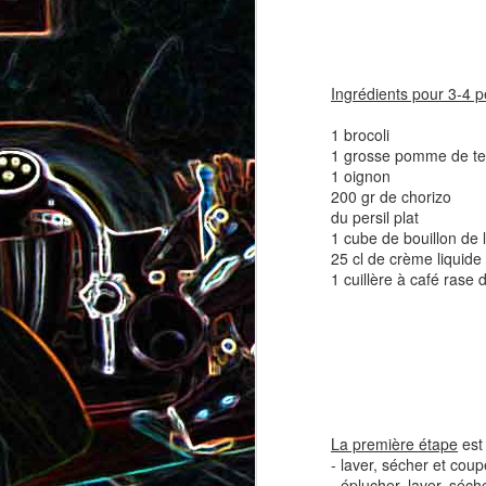
coppa
coppa
1
Ingrédients pour 3-4 p
1 brocoli
1 grosse pomme de te
1 oignon
200 gr de chorizo
du persil plat
1 cube de bouillon de
25 cl de crème liquide
1 cuillère à café rase 
Salade d'avocat, au
Cake à la rhubarbe
concombre et au crab
2
La première étape
est 
- laver, sécher et coup
- éplucher, laver, séc