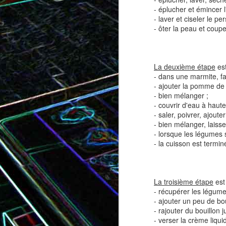
- éplucher et émincer l
- laver et ciseler le pers
- ôter la peau et coupe
Tatin de tomates cerises à la
Pizza au speck et au
camembert
tapenade
La deuxième étape
est
- dans une marmite, fai
- ajouter la pomme de t
- bien mélanger ;
- couvrir d'eau à haut
- saler, poivrer, ajoute
- bien mélanger, laisse
- lorsque les légumes s
- la cuisson est termin
Brownie au chocolat recouvert
La troisième étape
est 
de marshmallows fondus
Tapenade verte aux ama
- récupérer les légume
- ajouter un peu de bou
- rajouter du bouillon 
- verser la crème liqui