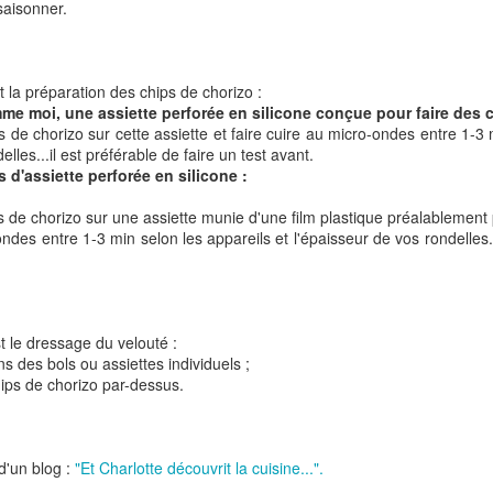
saisonner.
 la préparation des chips de chorizo :
mme moi, une assiette perforée en silicone conçue pour faire des 
s de chorizo sur cette assiette et faire cuire au micro-ondes entre 1-3 
lles...il est préférable de faire un test avant.
s d'assiette perforée en silicone :
t
Gnocchi sauté au p
Bolognaise de lentilles et de
et à la coriandr
es de chorizo sur une assiette munie d'une film plastique préalablement 
légumes
ondes entre 1-3 min selon les appareils et l'épaisseur de vos rondelles..
t le dressage du velouté :
ans des bols ou assiettes individuels ;
ips de chorizo par-dessus.
 d'un blog :
"Et Charlotte découvrit la cuisine...".
et