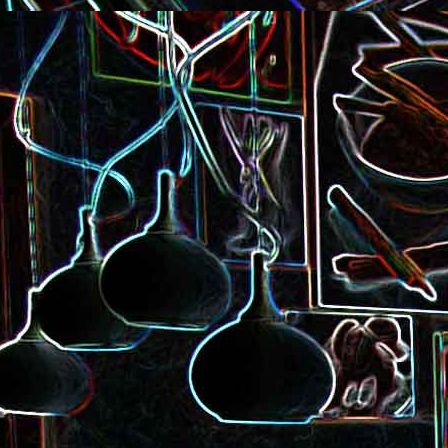
Pizza à la choucroute, a
lardons et au cumin
Tarte amandine
Baguette à la raclette, à la