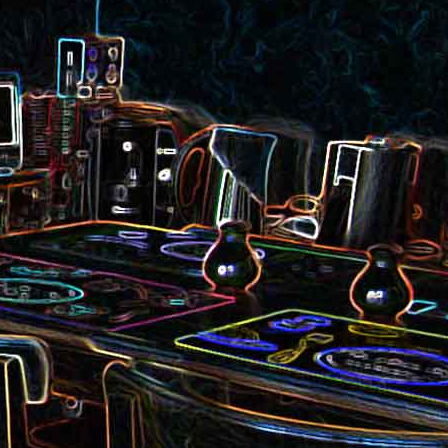
et aux
Noix de cajou caramélisées
au sésame
les au
Quesadillas à la mexicaine
riandre