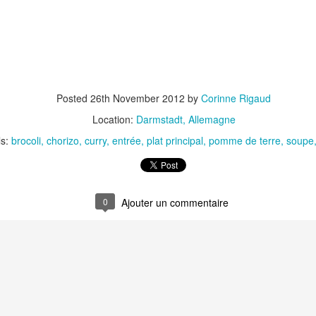
Nouilles chinoises 
Moelleux au chocolat au lait
mariné et au br
Posted
26th November 2012
by
Corinne Rigaud
Location:
Darmstadt, Allemagne
ls:
brocoli
chorizo
curry
entrée
plat principal
pomme de terre
soupe
Pizza au jambon Serrano et
Pancakes aux flo
0
®
aux câpres
d'avoine