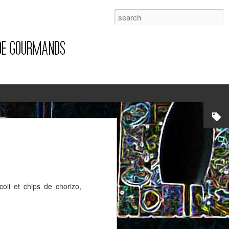
1
oli et chips de chorizo,
Pizza à la pancetta et à la