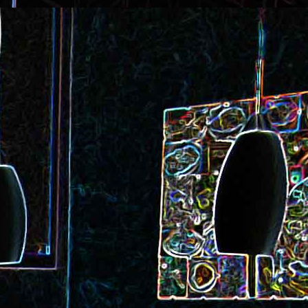
ec et aux
Cookie géant aux pépites de
chocolat et au miel