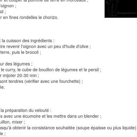
'oignon ;
il ;
r en fines rondelles le chorizo.
Tarte à la rhubarbe
Panna cotta au citron
noisettes
 la cuisson des ingrédients :
re revenir l'oignon avec un peu d'huile d'olive ;
4
erre, puis le brocoli ;
eur des légumes ;
r le curry, le cube de bouillon de légumes et le persil ;
r mijoter 20-30 min ;
ont tendres (vérifier avec une fourchette) ;
ée.
Pizza au camembe
la préparation du velouté :
Quiche aux 3 fromages
ndes
s avec une écumoire et les mettre dans un blender ;
jambon blanc et au
illon, mixer ;
jusqu'à obtenir la consistance souhaitée (soupe épaisse ou plus liquide) 
2
de ;