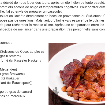
Comté
a décidé de nous jouer des tours, après un été indien de toute beaut
Crinkles au cit
 premiers flocons de neige et températures négatives. Pour contrer cet
ille, j'ai eu envie de préparer un cassoulet.
soulet on l'achète directement en bocal en provenance du Sud-ouest. C'e
 pose pas de questions. Mais, aujourd'hui je vais essayer de le cuisin
de pour rechercher la recette ultime. Après une comparaison entre les d
 j'ai décidé de me lancer dans une préparation très personnelle sans con
sonnes :
 (Soissons ou Coco, au pire ce
agasin préféré)
Cake au chèvre et 
 fumé (ici Kasseler Nacken /
Chou rouge en salade
serrano
e
i Mettenden)
ci grob Bratwurst)
l (ici Krakauer)
lard (ici Bauchspeck))
upe de gras de canard
ates en morceaux