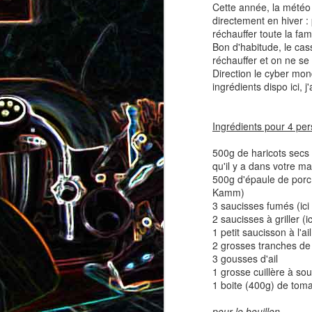
Cette année, la météo 
coppa
coppa
directement en hiver :
réchauffer toute la fam
1
Bon d'habitude, le cas
réchauffer et on ne se
Direction le cyber mon
ingrédients dispo ici,
Ingrédients pour 4 per
500g de haricots secs
qu'il y a dans votre m
500g d'épaule de porc
Salade d'avocat, au
Cake à la rhubarbe
Kamm)
concombre et au crab
3 saucisses fumés (ic
2 saucisses à griller (i
2
1 petit saucisson à l'ai
2 grosses tranches de 
3 gousses d'ail
1 grosse cuillère à so
1 boite (400g) de tom
pour le bouillon