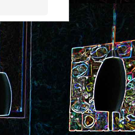
ec et aux
Cookie géant aux pépites de
chocolat et au miel