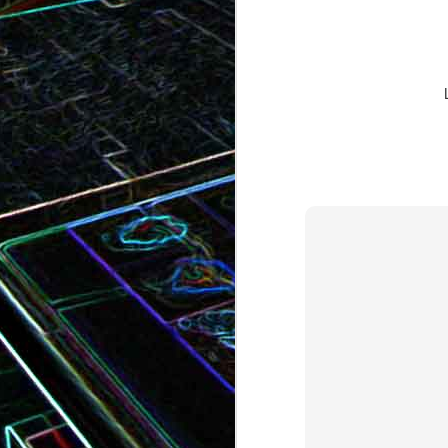
Bundt cake au chocola
Curry de brocoli et de carottes
praliné
Croque-monsieur à la viande
Croque-madame aux
des grisons, au Comté et aux
épinards et au gingembre
noix