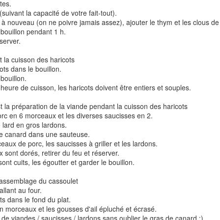
utes.
 (suivant la capacité de votre fait-tout).
er à nouveau (on ne poivre jamais assez), ajouter le thym et les clous de
t bouillon pendant 1 h.
éserver.
 la cuisson des haricots
ots dans le bouillon.
t bouillon.
t
Gnocchi sauté au p
heure de cuisson, les haricots doivent être entiers et souples.
Bolognaise de lentilles et de
et à la coriandr
légumes
t la préparation de la viande pendant la cuisson des haricots
orc en 6 morceaux et les diverses saucisses en 2.
e lard en gros lardons.
 de canard dans une sauteuse.
ceaux de porc, les saucisses à griller et les lardons.
 sont dorés, retirer du feu et réserver.
ont cuits, les égoutter et garder le bouillon.
'assemblage du cassoulet
allant au four.
ts dans le fond du plat.
en morceaux et les gousses d'ail épluché et écrasé.
 de viandes / saucisses / lardons sans oublier le gras de canard ;).
et