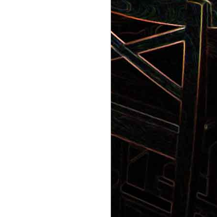
Gnocchi au pesto de
 et aux
pistaches
rt, au
Panna cotta au coulis de kiwi
x olives