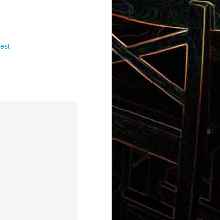
est
Pizza aux pommes de terre et
 la poêle
aux tomates séchées
2
Salade de thon aux câpres et
 et de
aux deux olives