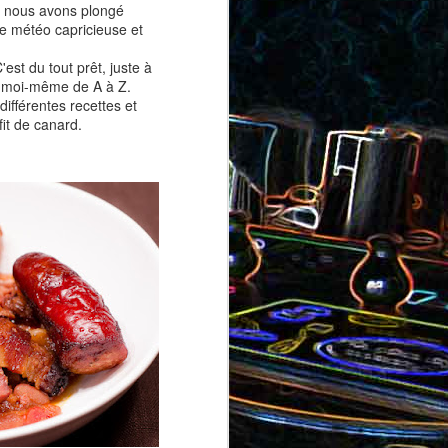
é, nous avons plongé
ron
roquette
te météo capricieuse et
st du tout prêt, juste à
er moi-même de A à Z.
ifférentes recettes et
fit de canard.
au jambon
Canistrelli aux amandes et
aux noisettes