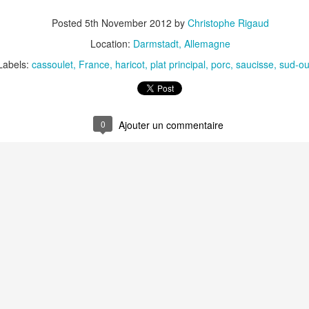
Posted
5th November 2012
by
Christophe Rigaud
Location:
Darmstadt, Allemagne
Labels:
cassoulet
France
haricot
plat principal
porc
saucisse
sud-ou
Camembert fondant au sirop
t
Chou pointu sauté à
d'érable
0
Curry de pois chiches
Smoothie à l'orange et à la
carottes
mangue