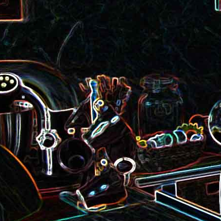
roquette et aux graines de
Smoothie aux kiwis et à l
courge
mangue
Colombo de crevettes au l
Tarte à la pralinoise et aux
de coco
noisettes
2