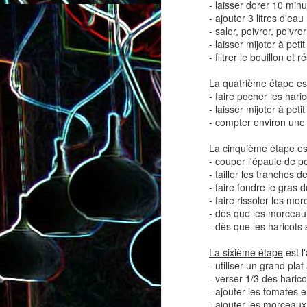
- laisser dorer 10 min
- ajouter 3 litres d'eau
- saler, poivrer, poivr
- laisser mijoter à peti
- filtrer le bouillon et r
La quatrième étape
est
- faire pocher les haric
- laisser mijoter à peti
Salade de lentilles au céleri
Salade de radis, à l’orange e
- compter environ une 
branche et à la carotte
à la coriandre
La cinquième étape
es
- couper l'épaule de p
- tailler les tranches d
- faire fondre le gras
- faire rissoler les mor
- dès que les morceaux
- dès que les haricots s
La sixième étape
est l
- utiliser un grand plat 
- verser 1/3 des harico
- ajouter les tomates 
- ajouter les morceaux
Toast au chèvre, au miel 