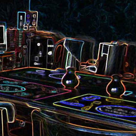
et aux
Noix de cajou caramélisées
au sésame
les au
Quesadillas à la mexicaine
riandre