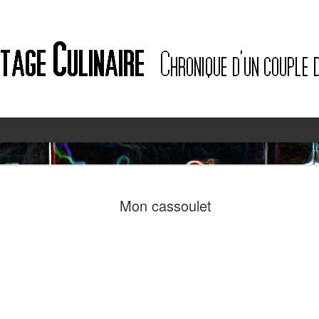
2
2
Mon cassoulet
Quiche à l'ail des ours et au