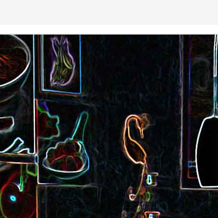
Cake au saucisson s
ux
Crème de poivron aux noix
noix