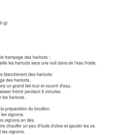
0 g)
Tarte à la rhubarbe
Panna cotta au citron
noisettes
4
le trempage des haricots :
eille les haricots secs une nuit dans de l'eau froide.
le blanchiment des haricots:
age des haricots.
ans un grand fait-tout et couvrir d'eau.
t laisser frémir pendant 5 minutes.
r les haricots.
Pizza au camembe
la préparation du bouillon:
Quiche aux 3 fromages
ndes
t les oignons.
jambon blanc et au
les oignons en dés.
re chauffer un peu d'huile d'olive et ajouter les os.
2
t les oignons.