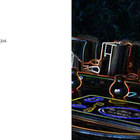
au saumon
et aux olives
ocoli
 jus.
Quiche sans pâte au chorizo
cons
et aux pommes de terre