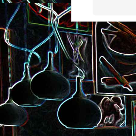
Pizza à la choucroute, a
lardons et au cumin
Tarte amandine
Baguette à la raclette, à la