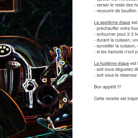
Pizza au camembert, au sirop
- verser le reste des h
aux amandes
d'érable et aux noix
- recouvrir de bouillon
La septième étape
est
2
- préchauffer votre fou
- enfourner pour 2-3 h
- durant la cuisson, un
- surveiller la cuisson,
- si les haricots n'ont
La huitième étape
est 
- soit vous dégustez dè
- soit vous le réservez
Salade de vermicelles de riz,
aux crevettes et au
Bon appétit !!!
Minis brownies aux Oreo
pamplemousse
Cette recette est inspi