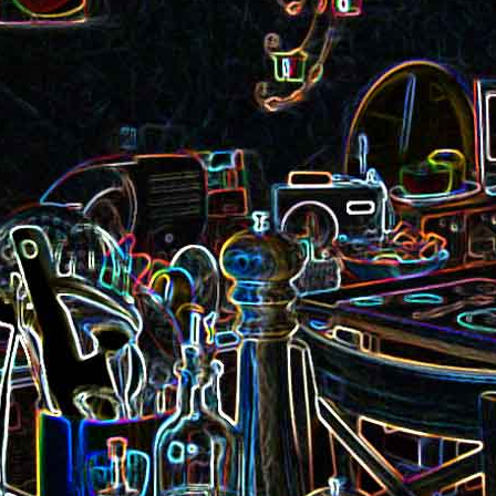
Pizza aux rillettes 
a
Gâteau au chocolat et au
olives
yaourt
ait
Tarte aux pommes, au miel et
Choux de Bruxel
chorizo et à la co
aux amandes