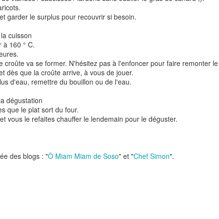
Nouilles chinoises 
aricots.
Moelleux au chocolat au lait
mariné et au br
 et garder le surplus pour recouvrir si besoin.
 la cuisson
r à 160 ° C.
eures.
e croûte va se former. N'hésitez pas à l'enfoncer pour faire remonter le
 et dès que la croûte arrive, à vous de jouer.
 plus d'eau, remettre du bouillon ou de l'eau.
la dégustation
s que le plat sort du four.
 et vous le refaites chauffer le lendemain pour le déguster.
Pizza au jambon Serrano et
Pancakes aux flo
®
aux câpres
d'avoine
rée des blogs : "
Ô Miam Miam de Soso
" et "
Chef Simon
".