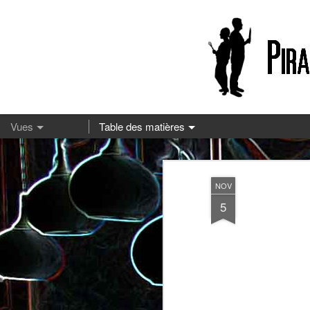
13
NOV
5
Pizza à la mozzarella et à la
Embeurrée de chou à la