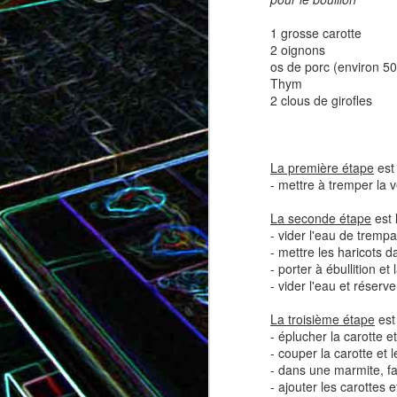
1 grosse carotte
2 oignons
os de porc (environ 50
Tatin de tomates cerises à la
Pizza au speck et au
Thym
camembert
tapenade
2 clous de girofles
La première étape
est 
- mettre à tremper la v
La seconde étape
est 
- vider l'eau de tremp
- mettre les haricots d
- porter à ébullition e
- vider l'eau et réserve
Brownie au chocolat recouvert
La troisième étape
est 
de marshmallows fondus
Tapenade verte aux ama
- éplucher la carotte e
- couper la carotte et 
- dans une marmite, fai
- ajouter les carottes e