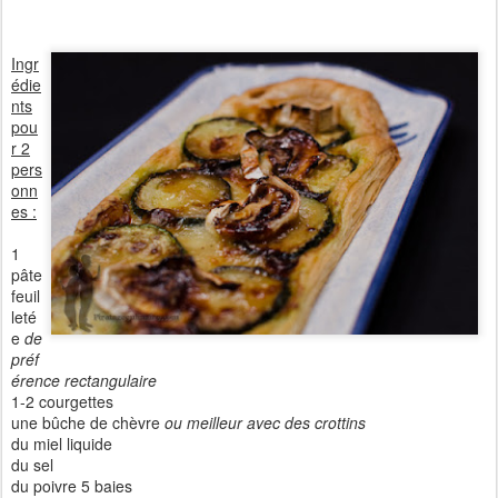
Ingr
édie
nts
pou
r 2
pers
onn
es :
1
pâte
feuil
leté
e
de
préf
érence rectangulaire
1-2 courgettes
une bûche de chèvre
ou meilleur avec des crottins
du miel liquide
du sel
du poivre 5 baies