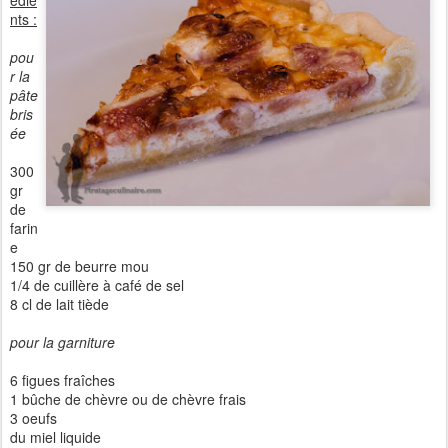
édie
nts :
pou
r la
pâte
bris
ée
300
gr
de
farin
e
150 gr de beurre mou
1/4 de cuillère à café de sel
8 cl de lait tiède
pour la garniture
6 figues fraîches
1 bûche de chèvre ou de chèvre frais
3 oeufs
du miel liquide