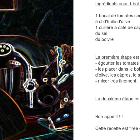
Ingrédients pour 1 bol 
coppa
coppa
1 bocal de tomates s
1
5 cl d'huile d'olive
1 cuillère à café de câ
du sel
du poivre
La première étape
est 
- égoutter les tomates
- les placer dans le bo
d'olive, les câpres, le s
- mixer très finement.
Salade d'avocat, au
Cake à la rhubarbe
concombre et au crab
La deuxième étape
est
2
Bon appétit !!!
Cette recette est tirée