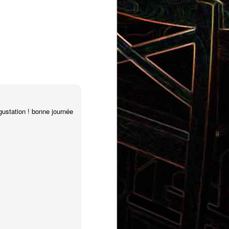
Gnocchi au pesto de
 et aux
pistaches
gustation ! bonne journée
rt, au
Panna cotta au coulis de kiwi
x olives