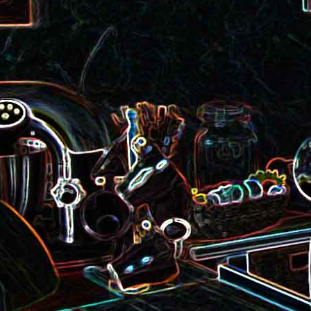
Pizza au camembert, au sirop
aux amandes
d'érable et aux noix
2
Salade de vermicelles de riz,
aux crevettes et au
Minis brownies aux Oreo
pamplemousse