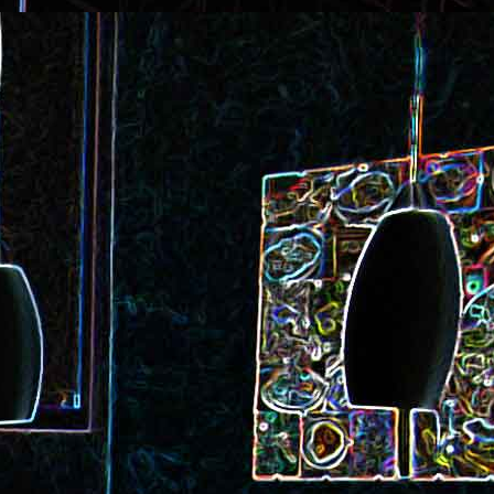
ec et aux
Cookie géant aux pépites de
chocolat et au miel