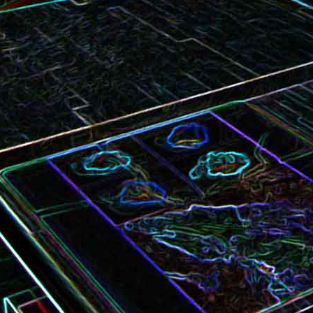
Bundt cake au chocola
Curry de brocoli et de carottes
praliné
Croque-monsieur à la viande
Croque-madame aux
des grisons, au Comté et aux
épinards et au gingembre
noix