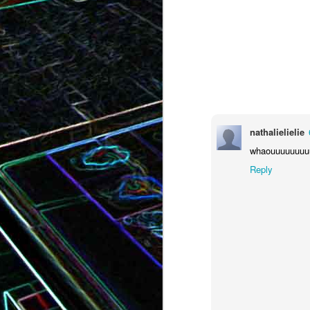
Tatin de tomates cerises à la
Pizza au speck et au
camembert
tapenade
nathalielielie
whaouuuuuuuuuu
Reply
Brownie au chocolat recouvert
de marshmallows fondus
Tapenade verte aux ama