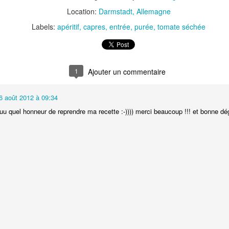
Location:
Darmstadt, Allemagne
Labels:
apéritif
capres
entrée
purée
tomate séchée
Tarte à la rhubarbe
Panna cotta au citron
noisettes
1
4
6 août 2012 à 09:34
 quel honneur de reprendre ma recette :-)))) merci beaucoup !!! et bonne dé
Pizza au camembe
Quiche aux 3 fromages
ndes
jambon blanc et au
2