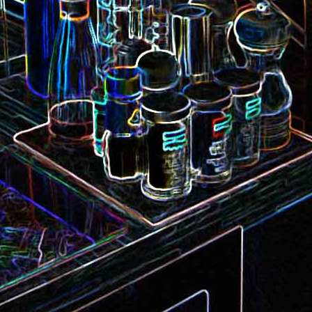
Camembert fondant au sirop
t
Chou pointu sauté à
d'érable
Curry de pois chiches
Smoothie à l'orange et à la
carottes
mangue