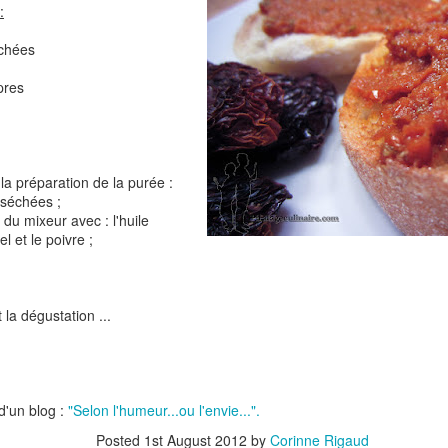
Comté
:
Crinkles au cit
échées
pres
la préparation de la purée :
 séchées ;
l du mixeur avec : l'huile
el et le poivre ;
Cake au chèvre et 
Chou rouge en salade
serrano
e
 la dégustation ...
 d'un blog :
"Selon l'humeur...ou l'envie...".
Posted
1st August 2012
by
Corinne Rigaud