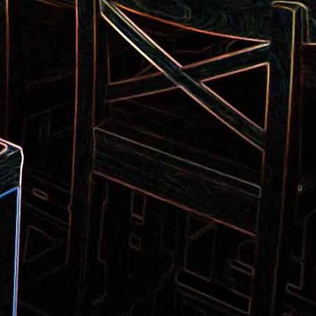
Pizza aux pommes de terre et
 la poêle
aux tomates séchées
2
Salade de thon aux câpres et
 et de
aux deux olives