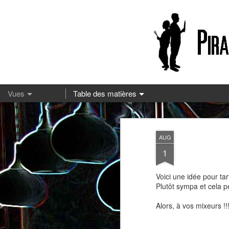
13
AUG
1
Voici une idée pour tar
Plutôt sympa et cela pe
Alors, à vos mixeurs !!
Pizza à la mozzarella et à la
Embeurrée de chou à la