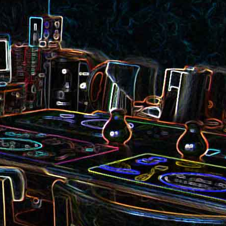
au saumon
et aux olives
ocoli
Quiche sans pâte au chorizo
cons
et aux pommes de terre