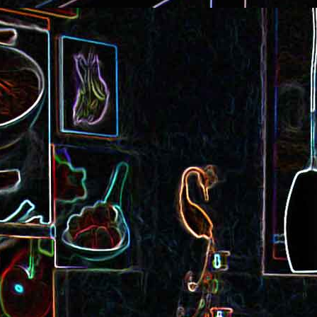
Cake au saucisson s
ux
Crème de poivron aux noix
noix