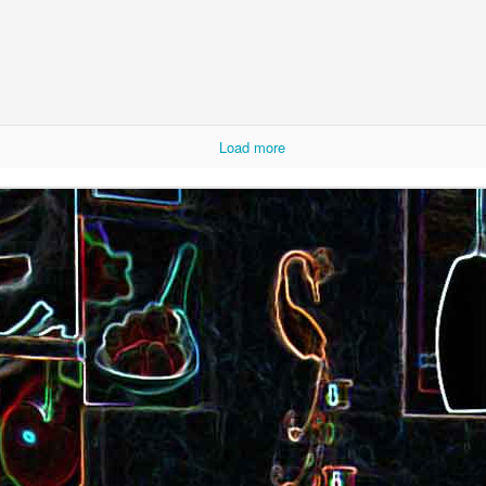
Load more
t
Gnocchi sauté au p
Bolognaise de lentilles et de
et à la coriandr
légumes
et