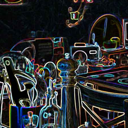
Nouilles chinoises 
Moelleux au chocolat au lait
mariné et au br
Pizza au jambon Serrano et
Pancakes aux flo
®
aux câpres
d'avoine