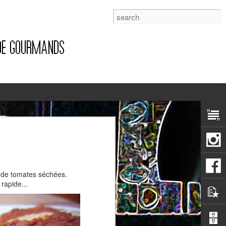
1
ée de tomates séchées.
 rapide...
Pizza à la pancetta et à la