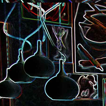
Pizza à la choucroute, a
lardons et au cumin
Tarte amandine
Baguette à la raclette, à la