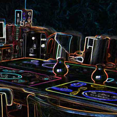
et aux
Noix de cajou caramélisées
au sésame
les au
Quesadillas à la mexicaine
riandre