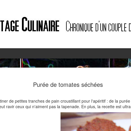
2
2
Purée de tomates séchées
tiner de petites tranches de pain croustillant pour l'apéritif : de la pur
ut ravir ceux qui n'aiment pas la tapenade. En plus, la recette est ultra
!
Quiche à l'ail des ours et au