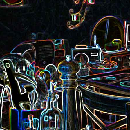
Pizza aux rillettes 
a
Gâteau au chocolat et au
olives
yaourt
ait
Tarte aux pommes, au miel et
Choux de Bruxel
chorizo et à la co
aux amandes