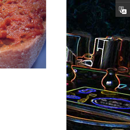
ron
roquette
au jambon
Canistrelli aux amandes et
aux noisettes