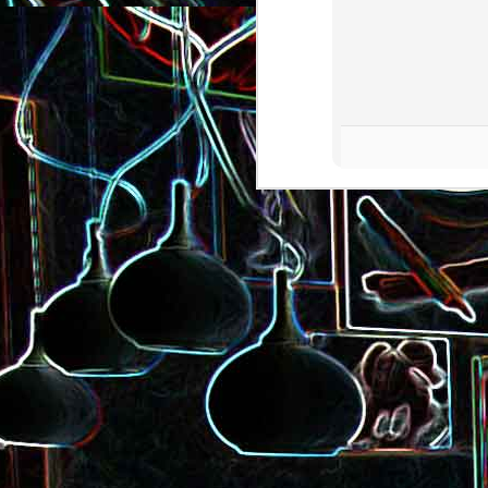
Salade de lentilles au céleri
Salade de radis, à l’orange e
branche et à la carotte
à la coriandre
Toast au chèvre, au miel 