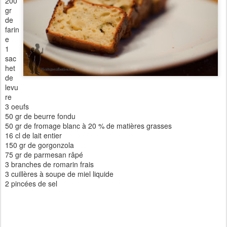
200
gr
de
farin
e
1
sac
het
de
levu
re
3 oeufs
50 gr de beurre fondu
50 gr de fromage blanc à 20 % de matières grasses
16 cl de lait entier
150 gr de gorgonzola
75 gr de parmesan râpé
3 branches de romarin frais
3 cuillères à soupe de miel liquide
2 pincées de sel