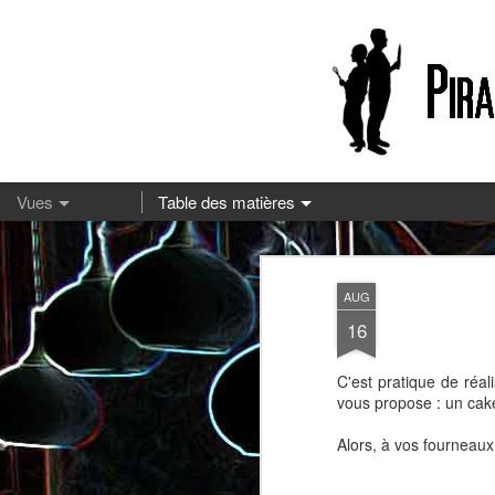
13
AUG
16
C'est pratique de réal
vous propose : un cake
Alors, à vos fourneaux 
Pizza à la mozzarella et à la
Embeurrée de chou à la