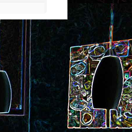
ec et aux
Cookie géant aux pépites de
chocolat et au miel