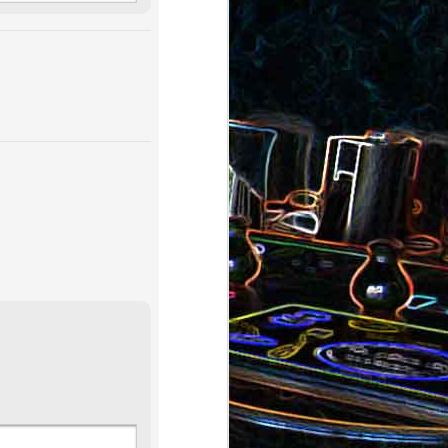
au saumon
et aux olives
ocoli
Quiche sans pâte au chorizo
cons
et aux pommes de terre