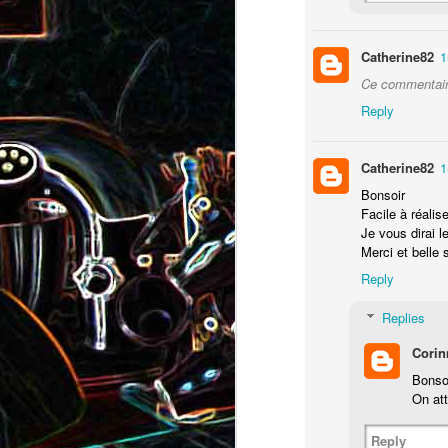
Pizza au camembert, au sirop
aux amandes
d'érable et aux noix
Catherine82
1
2
Ce commentaire
Reply
Catherine82
1
Bonsoir
Facile à réalise
Je vous dirai l
Merci et belle 
Salade de vermicelles de riz,
Reply
aux crevettes et au
Minis brownies aux Oreo
pamplemousse
Replies
Corin
Bonsoi
On att
Reply