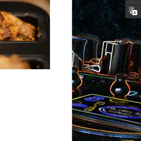
ron
roquette
au jambon
Canistrelli aux amandes et
aux noisettes