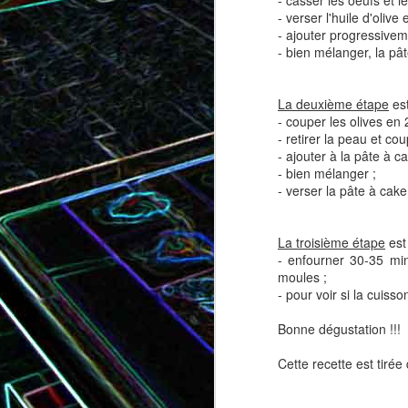
- casser les oeufs et l
- verser l'huile d'olive
- ajouter progressivemen
- bien mélanger, la pâ
Tatin de tomates cerises à la
Pizza au speck et au
camembert
tapenade
La deuxième étape
est
- couper les olives en 
- retirer la peau et co
- ajouter à la pâte à c
- bien mélanger ;
- verser la pâte à cak
La troisième étape
est 
- enfourner 30-35 mi
moules ;
- pour voir si la cuis
Brownie au chocolat recouvert
Bonne dégustation !!!
de marshmallows fondus
Tapenade verte aux ama
Cette recette est tirée 