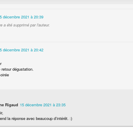
Nouilles chinoises 
Moelleux au chocolat au lait
mariné et au br
5 décembre 2021 à 20:39
 a été supprimé par l'auteur.
5 décembre 2021 à 20:42
r
e retour dégustation.
soirée
Pizza au jambon Serrano et
Pancakes aux flo
®
aux câpres
d'avoine
ne Rigaud
15 décembre 2021 à 23:35
r,
end la réponse avec beaucoup d’intérêt. :)