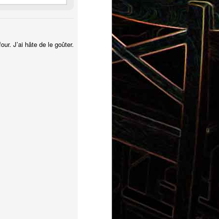
four. J’ai hâte de le goûter.
Pizza aux pommes de terre et
 la poêle
aux tomates séchées
2
Salade de thon aux câpres et
 et de
aux deux olives