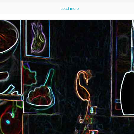
Load more
Cake au saucisson s
ux
Crème de poivron aux noix
noix