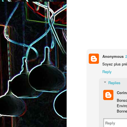
Salade de lentilles au céleri
Salade de radis, à l’orange e
branche et à la carotte
à la coriandre
Anonymous
Soyez plus pré
Reply
Replies
Corin
Bonsoi
Enviro
Bonne 
Reply
Toast au chèvre, au miel 