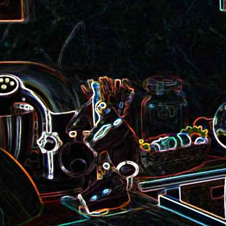
roquette et aux graines de
Smoothie aux kiwis et à l
courge
mangue
Colombo de crevettes au l
Tarte à la pralinoise et aux
de coco
noisettes
2