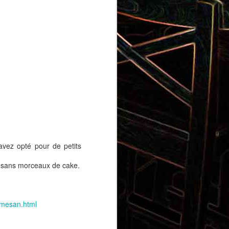
Gnocchi au pesto de
 et aux
pistaches
vez opté pour de petits
tir sans morceaux de cake.
rt, au
Panna cotta au coulis de kiwi
x olives
rmesan.html