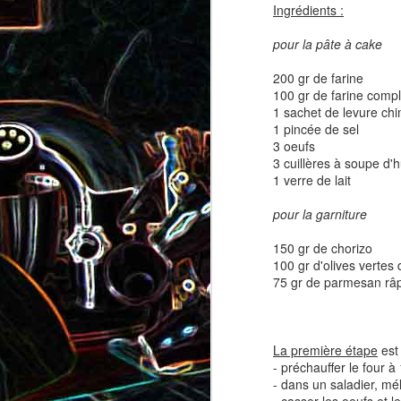
Ingrédients :
coppa
coppa
pour la pâte à cake
1
200 gr de farine
100 gr de farine comp
1 sachet de levure ch
1 pincée de sel
3 oeufs
3 cuillères à soupe d'hu
1 verre de lait
pour la garniture
Salade d'avocat, au
Cake à la rhubarbe
150 gr de chorizo
concombre et au crab
100 gr d'olives vertes
75 gr de parmesan râ
2
La première étape
est 
- préchauffer le four à
- dans un saladier, méla