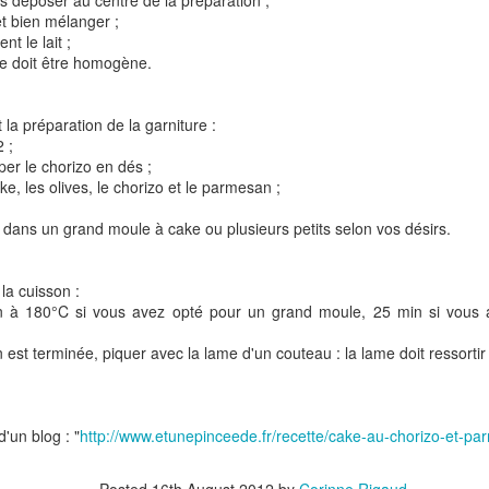
es déposer au centre de la préparation ;
 et bien mélanger ;
t le lait ;
te doit être homogène.
Tarte à la rhubarbe
Panna cotta au citron
noisettes
 la préparation de la garniture :
2 ;
uper le chorizo en dés ;
4
ake, les olives, le chorizo et le parmesan ;
e dans un grand moule à cake ou plusieurs petits selon vos désirs.
la cuisson :
n à 180°C si vous avez opté pour un grand moule, 25 min si vous a
son est terminée, piquer avec la lame d'un couteau : la lame doit ressor
Pizza au camembe
Quiche aux 3 fromages
ndes
jambon blanc et au
d'un blog : "
http://www.etunepinceede.fr/recette/cake-au-chorizo-et-pa
2