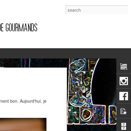
1
ement bon. Aujourd'hui, je
Pizza à la pancetta et à la