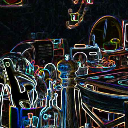
Pizza aux rillettes 
a
Gâteau au chocolat et au
olives
yaourt
ait
Tarte aux pommes, au miel et
Choux de Bruxel
chorizo et à la co
aux amandes