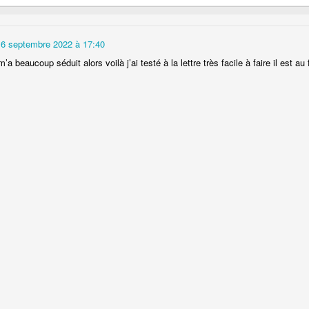
16 septembre 2022 à 17:40
’a beaucoup séduit alors voilà j’ai testé à la lettre très facile à faire il est au 
Camembert fondant au sirop
t
Chou pointu sauté à
d'érable
Curry de pois chiches
Smoothie à l'orange et à la
carottes
mangue