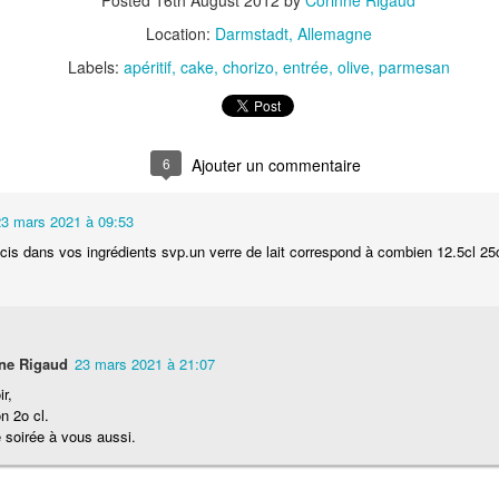
Posted
16th August 2012
by
Corinne Rigaud
Location:
Darmstadt, Allemagne
Labels:
apéritif
cake
chorizo
entrée
olive
parmesan
6
t
Gnocchi sauté au p
Bolognaise de lentilles et de
et à la coriandr
23 mars 2021 à 09:53
légumes
cis dans vos ingrédients svp.un verre de lait correspond à combien 12.5cl 25
ne Rigaud
23 mars 2021 à 21:07
r,
n 2o cl.
soirée à vous aussi.
et