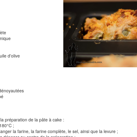
Comté
Crinkles au cit
lète
imique
ile d'olive
Cake au chèvre et 
Chou rouge en salade
serrano
e
 dénoyautées
pé
la préparation de la pâte à cake :
 180°C ;
nger la farine, la farine complète, le sel, ainsi que la levure ;