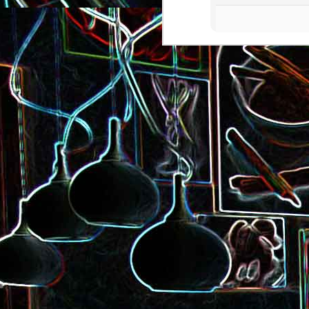
Pizza à la choucroute, a
lardons et au cumin
Tarte amandine
Baguette à la raclette, à la