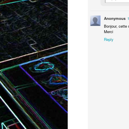
Anonymous
Bonjour, cette m
Bundt cake au chocola
Merci
Curry de brocoli et de carottes
praliné
Reply
Croque-monsieur à la viande
Croque-madame aux
des grisons, au Comté et aux
épinards et au gingembre
noix