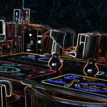
et aux
Noix de cajou caramélisées
au sésame
les au
Quesadillas à la mexicaine
riandre