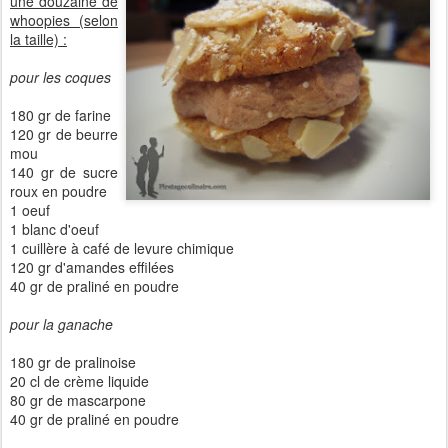
une douzaine de
whoopies (selon
la taille) :
pour les coques
180 gr de farine
120 gr de beurre
mou
140 gr de sucre
roux en poudre
1 oeuf
1 blanc d'oeuf
1 cuillère à café de levure chimique
120 gr d'amandes effilées
40 gr de praliné en poudre
pour la ganache
180 gr de pralinoise
20 cl de crème liquide
80 gr de mascarpone
40 gr de praliné en poudre