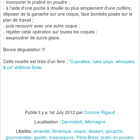
- incorporer le praliné en poudre ;
- à l'aide d'une poche à douille ou plus simplement d'une cuillère,
déposer de la ganache sur une coque, face bombée posée sur le
plan de travail ;
- puis recouvrir avec une autre coque ;
- répéter cette opération sur toutes les coques ;
- saupoudrer de sucre glace.
Bonne dégustation !!!
Cette recette est tirée d'un livre :
"Cupcakes, cake-pops, whoopies
& co"-éditions Solar.
Publié il y a
1st July 2012
par
Corinne Rigaud
Localisation :
Darmstadt, Allemagne
Libellés:
amande
Amérique
coque
dessert
ganache
gourmandise
goûter
mascarpone
Paris-Brest
pralin en poudre