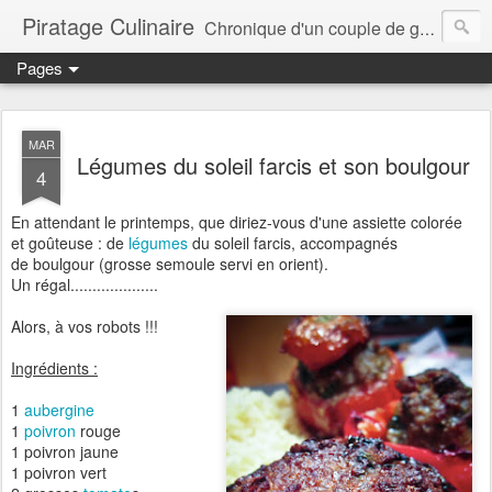
Piratage Culinaire
Chronique d'un couple de gourmands
Pages
MAR
Légumes du soleil farcis et son boulgour
4
En attendant le printemps, que diriez-vous d'une assiette colorée
et goûteuse : de
légumes
du soleil farcis, accompagnés
de boulgour (grosse semoule servi en orient).
Un régal....................
Alors, à vos robots !!!
Ingrédients :
1
aubergine
1
poivron
rouge
1 poivron jaune
1 poivron vert