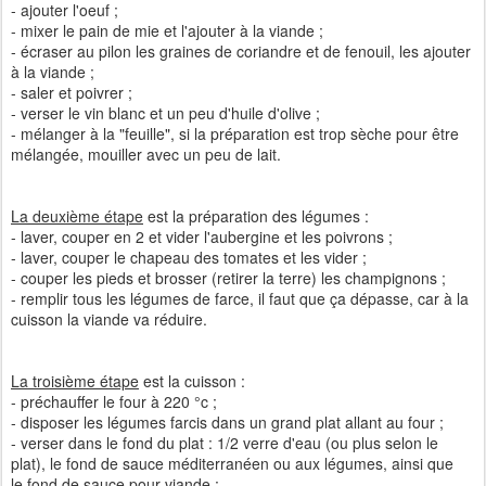
- ajouter l'oeuf ;
- mixer le pain de mie et l'ajouter à la viande ;
- écraser au pilon les graines de coriandre et de fenouil, les ajouter
à la viande ;
- saler et poivrer ;
- verser le vin blanc et un peu d'huile d'olive ;
- mélanger à la "feuille", si la préparation est trop sèche pour être
mélangée, mouiller avec un peu de lait.
La deuxième étape
est la préparation des légumes :
- laver, couper en 2 et vider l'aubergine et les poivrons ;
- laver, couper le chapeau des tomates et les vider ;
- couper les pieds et brosser (retirer la terre) les champignons ;
- remplir tous les légumes de farce, il faut que ça dépasse, car à la
cuisson la viande va réduire.
La troisième étape
est la cuisson :
- préchauffer le four à 220 °c ;
- disposer les légumes farcis dans un grand plat allant au four ;
- verser dans le fond du plat : 1/2 verre d'eau (ou plus selon le
plat), le fond de sauce méditerranéen ou aux légumes, ainsi que
le fond de sauce pour viande ;