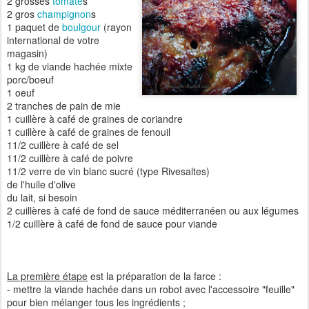
2 grosses
tomate
s
2 gros
champignon
s
1 paquet de
boulgour
(rayon
international de votre
magasin)
1 kg de viande hachée mixte
porc/boeuf
1 oeuf
2 tranches de pain de mie
1 cuillère à café de graines de coriandre
1 cuillère à café de graines de fenouil
11/2 cuillère à café de sel
11/2 cuillère à café de poivre
11/2 verre de vin blanc sucré (type Rivesaltes)
de l'huile d'olive
du lait, si besoin
2 cuillères à café de fond de sauce méditerranéen ou aux légumes
1/2 cuillère à café de fond de sauce pour viande
La première étape
est la préparation de la farce :
- mettre la viande hachée dans un robot avec l'accessoire "feuille"
pour bien mélanger tous les ingrédients ;