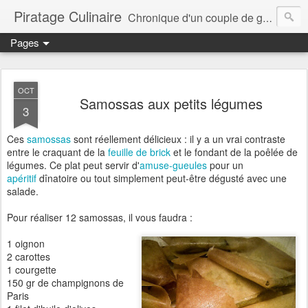
Piratage Culinaire
Chronique d'un couple de gourmands
Pages
OCT
Samossas aux petits légumes
3
Ces
samossas
sont réellement délicieux : il y a un vrai contraste
entre le craquant de la
feuille de brick
et le fondant de la poêlée de
légumes. Ce plat peut servir d'
amuse-gueules
pour un
apéritif
dînatoire ou tout simplement peut-être dégusté avec une
salade.
Pour réaliser 12 samossas, il vous faudra :
1 oignon
2 carottes
1 courgette
150 gr de champignons de
Paris