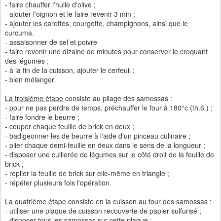
- faire chauffer l'huile d'olive ;
- ajouter l'oignon et le faire revenir 3 min ;
- ajouter les carottes, courgette, champignons, ainsi que le
curcuma.
- assaisonner de sel et poivre
- faire revenir une dizaine de minutes pour conserver le croquant
des légumes ;
- à la fin de la cuisson, ajouter le cerfeuil ;
- bien mélanger.
La troisième étape
consiste au pliage des samossas :
- pour ne pas perdre de temps, préchauffer le four à 180°c (th.6.) ;
- faire fondre le beurre ;
- couper chaque feuille de brick en deux ;
- badigeonner-les de beurre à l'aide d'un pinceau culinaire ;
- plier chaque demi-feuille en deux dans le sens de la longueur ;
- disposer une cuillerée de légumes sur le côté droit de la feuille de
brick ;
- replier la feuille de brick sur elle-même en triangle ;
- répéter plusieurs fois l'opération.
La quatrième étape
consiste en la cuisson au four des samossas :
- utiliser une plaque de cuisson recouverte de papier sulfurisé ;
- disposer tous les samossas sur cette plaque ;