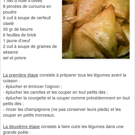
1 filet d'huile d'olives
8 pincées de curcuma en
poudre
6 cuil à soupe de cerfeuil
ciselé
30 gr de beurre
6 feuilles de brick
1 jaune d'oeuf
2 cuil à soupe de graines de
sésame
sel et poivre
La première étape
consiste à préparer tous les légumes avant la
cuisson :
- éplucher et émincer l'oignon ;
- éplucher les carottes et les couper en tout petits dés ;
- éplucher la courgette et la couper comme précédemment en tout
petits dés ;
- rincer les champignons (ne pas conserver leurs pieds) et les
couper en petits morceaux.
La deuxième étape
consiste à faire cuire les légumes dans une
grande poêle :